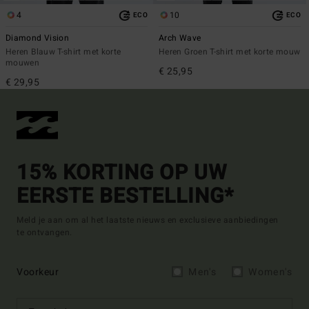
4
10
ECO
ECO
Diamond Vision
Arch Wave
Heren Blauw T-shirt met korte
Heren Groen T-shirt met korte mouw
mouwen
€ 25,95
€ 29,95
15% KORTING OP UW
EERSTE BESTELLING*
Meld je aan om al het laatste nieuws en exclusieve aanbiedingen
te ontvangen.
Voorkeur
Men's
Women's