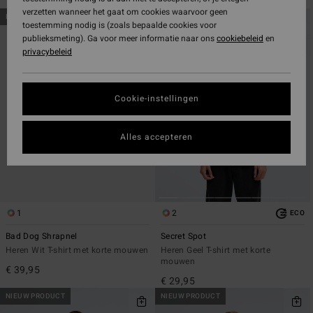
verzetten wanneer het gaat om cookies waarvoor geen
Overslaan
Ga
NIEUW PRODUCT
NIEUW PRODUCT
toestemming nodig is (zoals bepaalde cookies voor
naar
naar
publieksmeting). Ga voor meer informatie naar ons
cookiebeleid
en
zoekfiltercriteria
sorteren
privacybeleid
op
Cookie-instellingen
Alles accepteren
1
2
ECO
Bad Dog Shrapnel
Secret Spot
Heren Wit T-shirt met korte mouwen
Heren Geel T-shirt met korte
mouwen
€ 39,95
€ 29,95
NIEUW PRODUCT
NIEUW PRODUCT