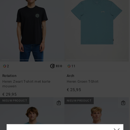
2
11
ECO
Rotation
Arch
Heren Zwart T-shirt met korte
Heren Groen T-Shirt
mouwen
€ 25,95
€ 29,95
NIEUW PRODUCT
NIEUW PRODUCT