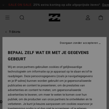
Overslaan
LE ON SALE
25% extra korting op alle afgeprijsde items*
Dames
Her
naar
producten
raster
selectie
T-Shirts
Lange mouwen
Doorgaan zonder accepteren
Essential T-shirts
T-Shirts met Prints
BEPAAL ZELF WAT ER MET JE GEGEVENS
GEBEURT
Wij en onze partners gebruiken cookies of gelijkwaardige
technologieën om informatie op je apparaat op te slaan en/of te
Blijf in de buurt, de producten zijn binnenkort
raadplegen. Deze persoonsgegevens (zoals je navigatiegegevens
weer verkrijgbaar
en je IP-adres) kunnen worden gebruikt om je gepersonaliseerde
publicaties en content te presenteren; om de prestaties van
advertenties en content te meten; om gepersonaliseerde
advertenties te leveren; om meer te weten te komen over hun
publiek; om de producten van onze partners te ontwikkelen en te
Dit vind je misschien ook leuk
verbeteren. Je kunt je keuzes aanpassen om cookies waarvoor je
toestemming nodig is al dan niet te accepteren, of je ertegen