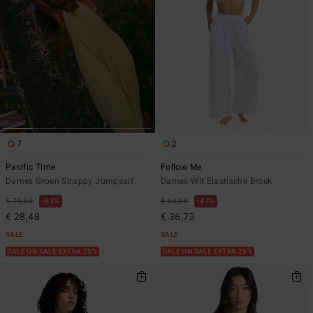
7
2
Pacific Time
Follow Me
Dames Groen Strappy Jumpsuit
Dames Wit Elastische Broek
€ 75,95
63%
€ 69,95
47%
€ 28,48
€ 36,73
SALE
SALE
SALE ON SALE EXTRA 25%
SALE ON SALE EXTRA 25%