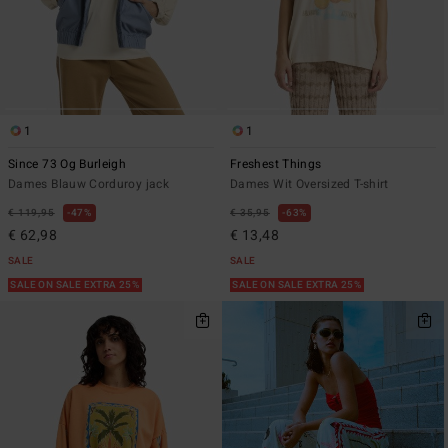
1
1
Since 73 Og Burleigh
Freshest Things
Dames Blauw Corduroy jack
Dames Wit Oversized T-shirt
€ 119,95
47%
€ 35,95
63%
€ 62,98
€ 13,48
SALE
SALE
SALE ON SALE EXTRA 25%
SALE ON SALE EXTRA 25%