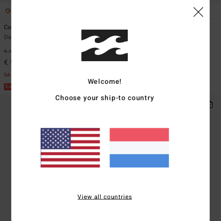
2
1
Coastal Waves
Coastal Adventures
Dames Blauw Sherpa-jas
Dames Wit Kort T-shirt
€ 139,95
63%
€ 25,95
63%
€ 52,48
€ 9,73
SALE
SALE
Welcome!
SALE ON SALE EXTRA 25%
SALE ON SALE EXTRA 25%
Choose your ship-to country
View all countries