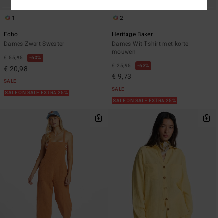
1
2
Echo
Heritage Baker
Dames Zwart Sweater
Dames Wit T-shirt met korte
mouwen
€ 55,95
63%
€ 25,95
63%
€ 20,98
€ 9,73
SALE
SALE
SALE ON SALE EXTRA 25%
SALE ON SALE EXTRA 25%