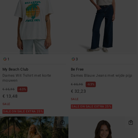
1
3
My Beach Club
Be Free
Dames Wit T-shirt met korte
Dames Blauw Jeans met wijde pijp
mouwen
€ 85,95
63%
€ 35,95
63%
€ 32,23
€ 13,48
SALE
SALE
SALE ON SALE EXTRA 25%
SALE ON SALE EXTRA 25%