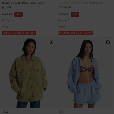
Dames Zwart Broek met wijde
Dames Oranje T-shirt met korte
pijpen
mouwen
€ 85,95
40%
€ 25,95
63%
€ 51,57
€ 9,73
SALE
SALE
SALE ON SALE EXTRA 25%
SALE ON SALE EXTRA 25%
2
4