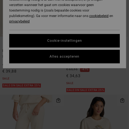
verzetten wanneer het gaat om cookies waarvoor geen
toestemming nodig is (zoals bepaalde cookies voor
publieksmeting). Ga voor meer informatie naar ons
cookiebeleid
en
privacybeleid
Cookie-instellingen
7
6
Pacific Time
Swell
Alles accepteren
Dames Zwart Strappy Jumpsuit
Dames Zwart Overhemd met Lange
Mouwen
€ 75,95
47%
€ 65,95
47%
€ 39,88
€ 34,63
SALE
SALE
SALE ON SALE EXTRA 25%
SALE ON SALE EXTRA 25%