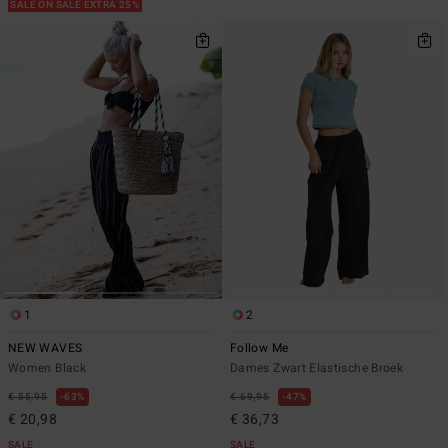
SALE ON SALE EXTRA 25%
1
2
NEW WAVES
Follow Me
Women Black
Dames Zwart Elastische Broek
€ 55,95
63%
€ 69,95
47%
€ 20,98
€ 36,73
SALE
SALE