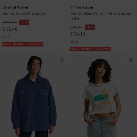
Coastal Waves
In The Waves
Dames Groen Sherpa-jas
Dames Blauw Short met elastische
taille
€ 139,95
63%
€ 45,95
47%
€ 52,48
€ 24,13
SALE
SALE
SALE ON SALE EXTRA 25%
SALE ON SALE EXTRA 25%