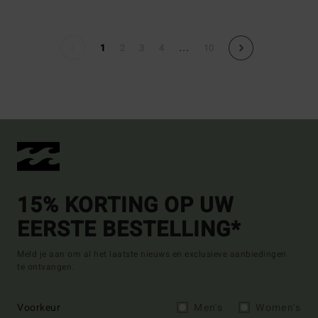
...
1
2
3
4
10
15% KORTING OP UW
EERSTE BESTELLING*
Meld je aan om al het laatste nieuws en exclusieve aanbiedingen
te ontvangen.
Voorkeur
Men's
Women's