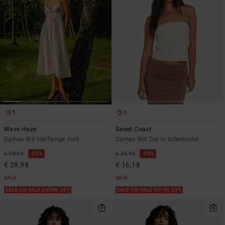
1
1
Wave Haze
Sweet Coast
Dames Wit Halflange Jurk
Dames Wit Top in tubemodel
€ 79,95
63%
€ 35,95
55%
€ 29,98
€ 16,18
SALE
SALE
SALE ON SALE EXTRA 25%
SALE ON SALE EXTRA 25%