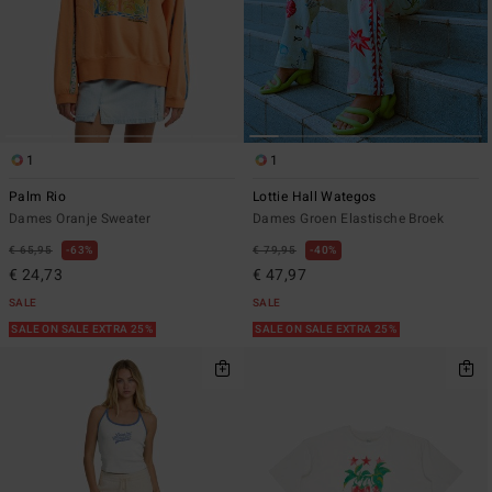
1
1
Palm Rio
Lottie Hall Wategos
Dames Oranje Sweater
Dames Groen Elastische Broek
€ 65,95
63%
€ 79,95
40%
€ 24,73
€ 47,97
SALE
SALE
SALE ON SALE EXTRA 25%
SALE ON SALE EXTRA 25%