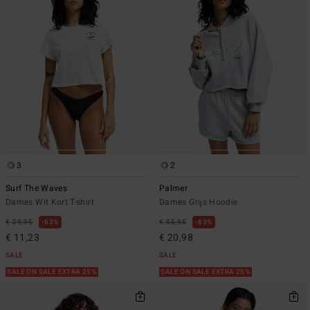
3
2
Surf The Waves
Palmer
Dames Wit Kort T-shirt
Dames Grijs Hoodie
€ 29,95
63%
€ 55,95
63%
€ 11,23
€ 20,98
SALE
SALE
SALE ON SALE EXTRA 25%
SALE ON SALE EXTRA 25%