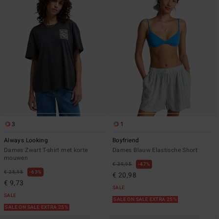
3
1
Always Looking
Boyfriend
Dames Zwart T-shirt met korte
Dames Blauw Elastische Short
mouwen
€ 39,95
47%
€ 25,95
63%
€ 20,98
€ 9,73
SALE
SALE
SALE ON SALE EXTRA 25%
SALE ON SALE EXTRA 25%