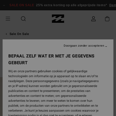
Overslaan
E ON SALE
25% extra korting op alle afgeprijsde items*
Dames
Here
naar
producten
raster
selectie
Sale On Sale
Kleding
Doorgaan zonder accepteren
Kleding
Wetsuits & Surfwear
Accessoires
Alles Vrouw 
BEPAAL ZELF WAT ER MET JE GEGEVENS
GEBEURT
Filteren en Sorteren
438
Resultaten
Wij en onze partners gebruiken cookies of gelijkwaardige
technologieën om informatie op je apparaat op te slaan en/of te
Overslaan
Ga
raadplegen. Deze persoonsgegevens (zoals je navigatiegegevens
naar
naar
en je IP-adres) kunnen worden gebruikt om je gepersonaliseerde
zoekfiltercriteria
sorteren
publicaties en content te presenteren; om de prestaties van
op
advertenties en content te meten; om gepersonaliseerde
advertenties te leveren; om meer te weten te komen over hun
publiek; om de producten van onze partners te ontwikkelen en te
verbeteren. Je kunt je keuzes aanpassen om cookies waarvoor je
toestemming nodig is al dan niet te accepteren, of je ertegen