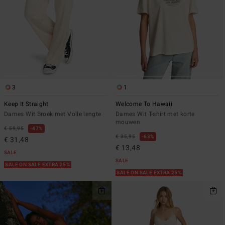
3
1
Keep It Straight
Welcome To Hawaii
Dames Wit Broek met Volle lengte
Dames Wit T-shirt met korte
mouwen
€ 59,95
47%
€ 35,95
63%
€ 31,48
€ 13,48
SALE
SALE
SALE ON SALE EXTRA 25%
SALE ON SALE EXTRA 25%