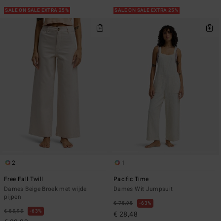
SALE ON SALE EXTRA 25%
SALE ON SALE EXTRA 25%
2
1
Free Fall Twill
Pacific Time
Dames Beige Broek met wijde
Dames Wit Jumpsuit
pijpen
€ 75,95
63%
€ 85,95
63%
€ 28,48