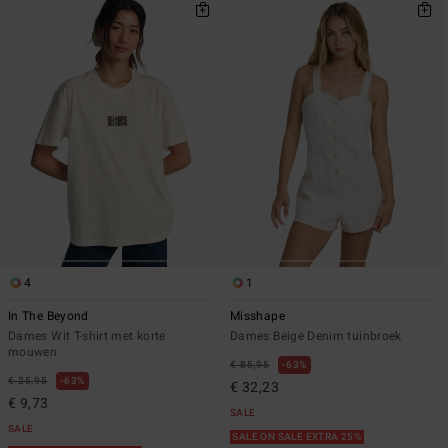
4
1
In The Beyond
Misshape
Dames Wit T-shirt met korte
Dames Beige Denim tuinbroek
mouwen
€ 85,95
63%
€ 25,95
63%
€ 32,23
€ 9,73
SALE
SALE
SALE ON SALE EXTRA 25%