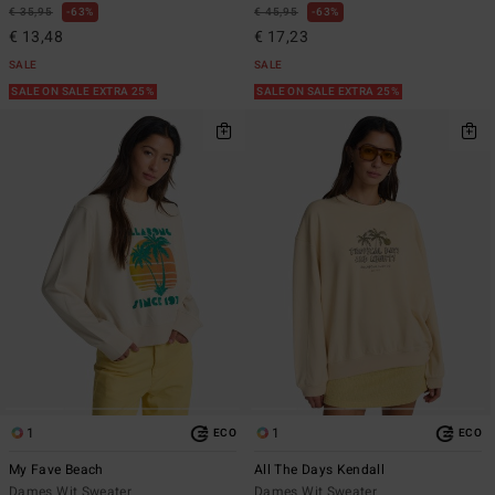
€ 35,95
63%
€ 45,95
63%
€ 13,48
€ 17,23
SALE
SALE
SALE ON SALE EXTRA 25%
SALE ON SALE EXTRA 25%
1
1
ECO
ECO
My Fave Beach
All The Days Kendall
Dames Wit Sweater
Dames Wit Sweater