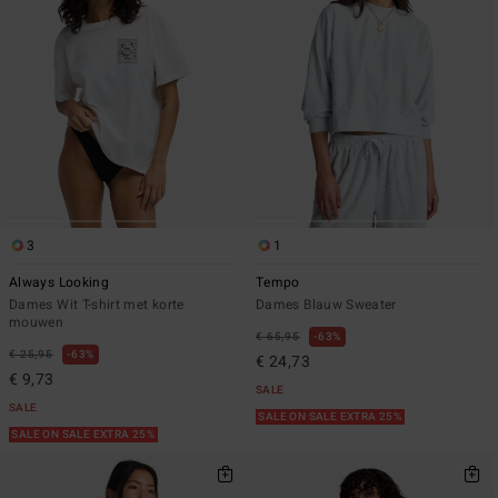
3
1
Always Looking
Tempo
Dames Wit T-shirt met korte
Dames Blauw Sweater
mouwen
€ 65,95
63%
€ 25,95
63%
€ 24,73
€ 9,73
SALE
SALE
SALE ON SALE EXTRA 25%
SALE ON SALE EXTRA 25%