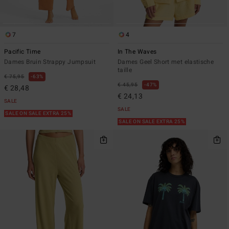
7
4
Pacific Time
In The Waves
Dames Bruin Strappy Jumpsuit
Dames Geel Short met elastische
taille
€ 75,95
63%
€ 45,95
47%
€ 28,48
€ 24,13
SALE
SALE
SALE ON SALE EXTRA 25%
SALE ON SALE EXTRA 25%