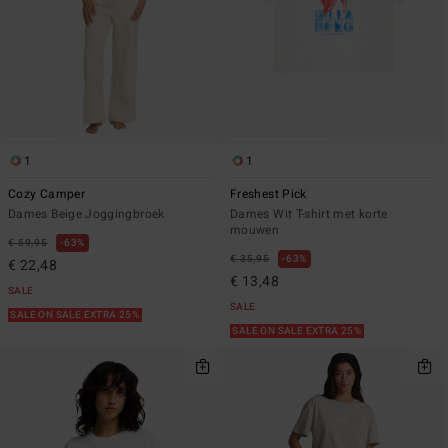
1
1
Cozy Camper
Freshest Pick
Dames Beige Joggingbroek
Dames Wit T-shirt met korte
mouwen
€ 59,95
63%
€ 35,95
63%
€ 22,48
€ 13,48
SALE
SALE
SALE ON SALE EXTRA 25%
SALE ON SALE EXTRA 25%