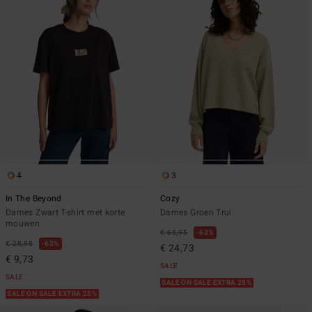
4
3
In The Beyond
Cozy
Dames Zwart T-shirt met korte
Dames Groen Trui
mouwen
€ 65,95
63%
€ 25,95
63%
€ 24,73
€ 9,73
SALE
SALE
SALE ON SALE EXTRA 25%
SALE ON SALE EXTRA 25%