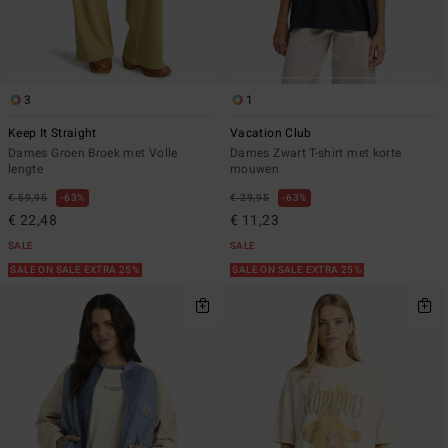
3
1
Keep It Straight
Vacation Club
Dames Groen Broek met Volle
Dames Zwart T-shirt met korte
lengte
mouwen
€ 59,95
63%
€ 29,95
63%
€ 22,48
€ 11,23
SALE
SALE
SALE ON SALE EXTRA 25%
SALE ON SALE EXTRA 25%