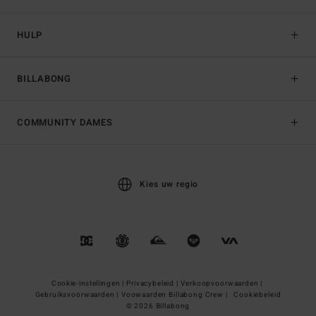
HULP
BILLABONG
COMMUNITY DAMES
Kies uw regio
Cookie-instellingen |
Privacybeleid |
Verkoopvoorwaarden |
Gebruiksvoorwaarden |
Voowaarden Billabong Crew |
Cookiebeleid
© 2026 Billabong