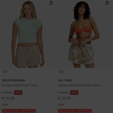
1
2
World Wanderer
Sun Fade
Dames Groen Kort T-shirt
Dames Bruin Elastische Short
€ 29,95
63%
€ 45,95
63%
€ 11,23
€ 17,23
SALE
SALE
SALE ON SALE EXTRA 25%
SALE ON SALE EXTRA 25%