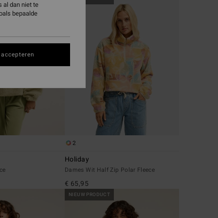
al dan niet te
zoals bepaalde
 accepteren
2
Holiday
ce
Dames Wit Half Zip Polar Fleece
€ 65,95
NIEUW PRODUCT