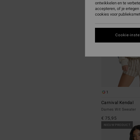
ontwikkelen en te verbet
naar
naar
accepteren, of je ertege
zoekfiltercriteria
sorteren
cookies voor publieksmet
op
Cookie-inste
1
Carnival Kendal
Dames Wit Sweater
€ 75,95
NIEUW PRODUCT