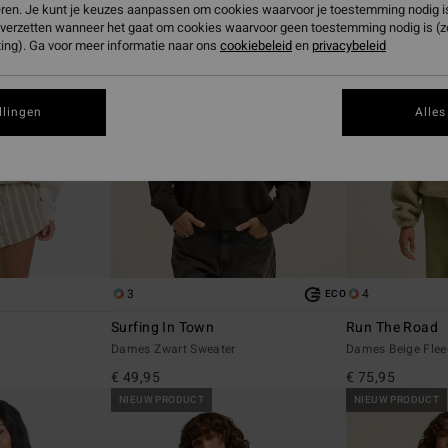
eren. Je kunt je keuzes aanpassen om cookies waarvoor je toestemming nodig is 
n verzetten wanneer het gaat om cookies waarvoor geen toestemming nodig is (
ing). Ga voor meer informatie naar ons
cookiebeleid
en
privacybeleid
llingen
Alles
3
4
ECO
Surfing In Town
Run The Road
Dames Zwart Sweater
Dames Beige Flee
€ 49,95
€ 75,95
NIEUW PRODUCT
NIEUW PRODUCT