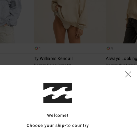
1
4
Ty Williams Kendall
Always Lookin
Dames Beige Sweater
Dames Wit Hoodie
€ 75,95
€ 65,95
NIEUW PRODUCT
NIEUW PRODUCT
Welcome!
Choose your ship-to country