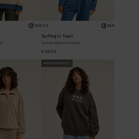
3
ECO
ECO
Surfing In Town
er
Dames Blauw Sweater
€ 49,95
NIEUW PRODUCT