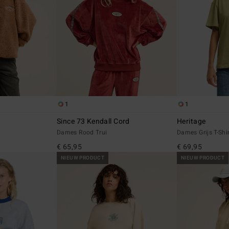
1
1
Since 73 Kendall Cord
Heritage
Dames Rood Trui
Dames Grijs T-Shi
€ 65,95
€ 69,95
NIEUW PRODUCT
NIEUW PRODUCT