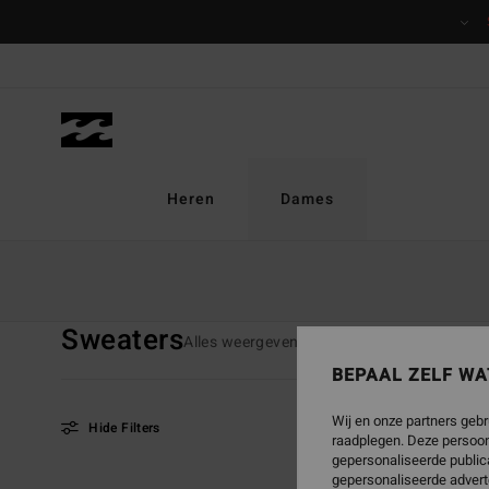
Overslaan
naar
producten
raster
selectie
Heren
Dames
Startpagina
Dames
Kleding
Sweaters
Sweaters
Alles weergeven
T-Shirts
Tops
Bl
BEPAAL ZELF WA
Wij en onze partners gebr
Hide Filters
raadplegen. Deze persoon
gepersonaliseerde publica
gepersonaliseerde advert
Overslaan
Ga
NIEUW PRODUCT