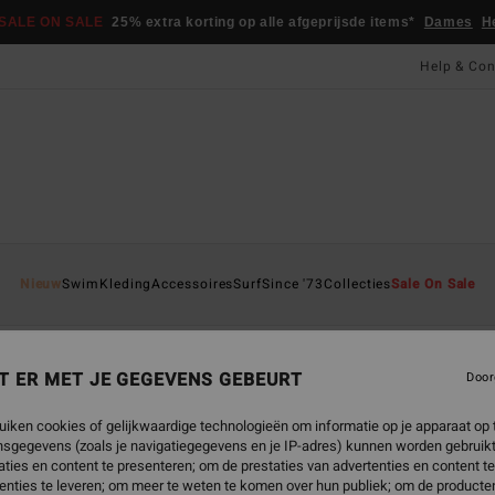
SALE ON SALE
25% extra korting op alle afgeprijsde items*
Dames
H
Help & Con
Nieuw
Swim
Kleding
Accessoires
Surf
Since '73
Collecties
Sale On Sale
ouses
Jurken
Shorts & Rokken
Elkaar Passende Sets
Jum
T ER MET JE GEGEVENS GEBEURT
Door
uiken cookies of gelijkwaardige technologieën om informatie op je apparaat op t
sgegevens (zoals je navigatiegegevens en je IP-adres) kunnen worden gebruikt
ties en content te presenteren; om de prestaties van advertenties en content t
enties te leveren; om meer te weten te komen over hun publiek; om de producten
NIEUW PRODUCT
NIEUW PRODUCT