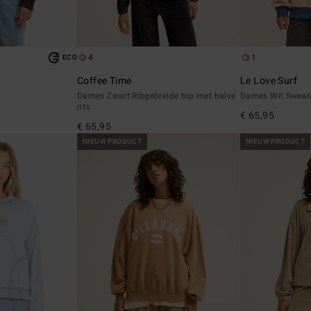
4
1
ECO
Coffee Time
Le Love Surf
r
Dames Zwart Ribgebreide top met halve
Dames Wit Sweat
rits
€ 65,95
€ 65,95
NIEUW PRODUCT
NIEUW PRODUCT