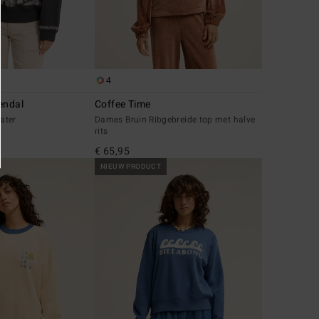
4
endal
Coffee Time
ater
Dames Bruin Ribgebreide top met halve
rits
€ 65,95
NIEUW PRODUCT