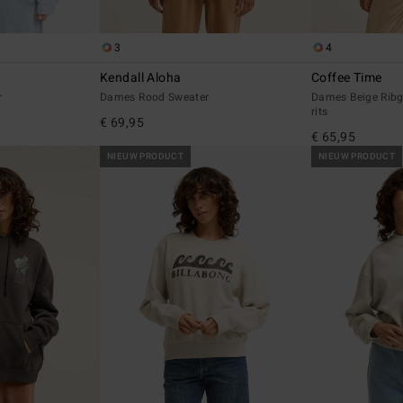
3
4
Kendall Aloha
Coffee Time
r
Dames Rood Sweater
Dames Beige Ribg
rits
€ 69,95
€ 65,95
NIEUW PRODUCT
NIEUW PRODUCT