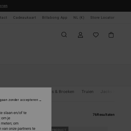
eren
tact
Cadeaukaart
Billabong App
NL (€)
Store Locator
psuits & Playsuits
Jeans & Broeken
Truien
Jacks & Jassen
gaan zonder accepteren
e slaan en/of te
76
Resultaten
 om je
e meten; om
 van onze partners te
NIEUW PRODUCT