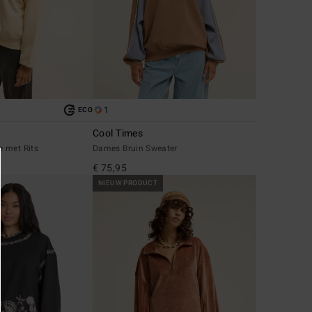
1
ECO
g
Cool Times
 met Rits
Dames Bruin Sweater
€ 75,95
NIEUW PRODUCT