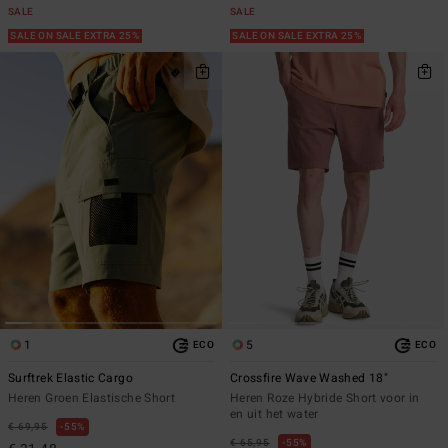
SALE
SALE
SALE ON SALE EXTRA 25%
SALE ON SALE EXTRA 25%
1
5
ECO
ECO
Surftrek Elastic Cargo
Crossfire Wave Washed 18"
Heren Groen Elastische Short
Heren Roze Hybride Short voor in
en uit het water
€ 69,95
55%
€ 65,95
55%