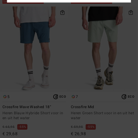
SALE ON SALE EXTRA 25%
SALE ON SALE EXTRA 25%
5
7
ECO
ECO
Crossfire Wave Washed 18"
Crossfire Mid
Heren Blauw Hybride Short voor in
Heren Groen Short voor in en uit het
en uit het water
water
€ 65,95
55%
€ 59,95
55%
€ 29,68
€ 26,98