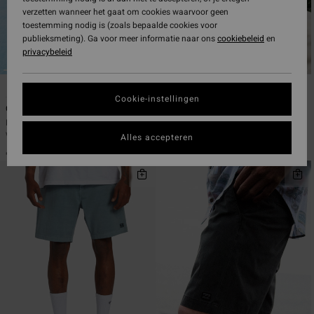
verzetten wanneer het gaat om cookies waarvoor geen
toestemming nodig is (zoals bepaalde cookies voor
publieksmeting). Ga voor meer informatie naar ons
cookiebeleid
en
privacybeleid
7
7
ECO
ECO
Cookie-instellingen
Crossfire Mid
Crossfire Mid
Heren Blauw Short voor in en uit het
Heren Beige Short voor in en uit het
water
water
Alles accepteren
€ 59,95
€ 59,95