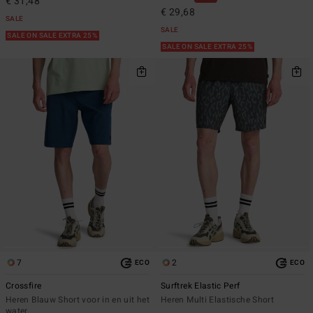
€ 31,48
€ 29,68
SALE
SALE
SALE ON SALE EXTRA 25%
SALE ON SALE EXTRA 25%
7
2
ECO
ECO
Crossfire
Surftrek Elastic Perf
Heren Blauw Short voor in en uit het
Heren Multi Elastische Short
water