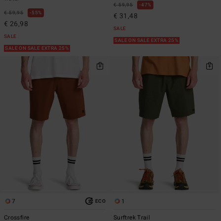
€ 59,95
47%
€ 59,95
55%
€ 31,48
€ 26,98
SALE
SALE
SALE ON SALE EXTRA 25%
SALE ON SALE EXTRA 25%
7
1
ECO
Crossfire
Surftrek Trail