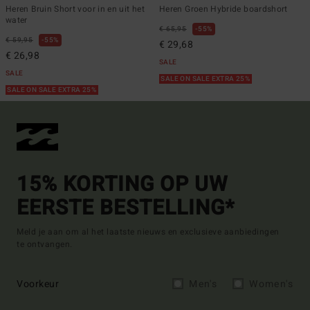
Heren Bruin Short voor in en uit het
Heren Groen Hybride boardshort
water
€ 65,95
55%
€ 59,95
55%
€ 29,68
€ 26,98
SALE
SALE
SALE ON SALE EXTRA 25%
SALE ON SALE EXTRA 25%
15% KORTING OP UW
EERSTE BESTELLING*
Meld je aan om al het laatste nieuws en exclusieve aanbiedingen
te ontvangen.
Voorkeur
Men's
Women's