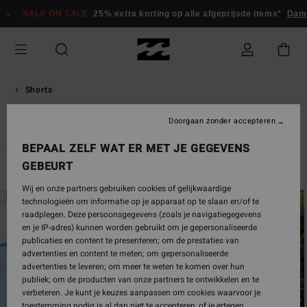
Overslaan
SALE ON SALE
25% extra korting op alle afgeprijsde items*
Dames
naar
producten
raster
selectie
Shorts
Hybride shorts
Doorgaan zonder accepteren
BEPAAL ZELF WAT ER MET JE GEGEVENS
GEBEURT
Filteren en Sorteren
24
Resultaten
Wij en onze partners gebruiken cookies of gelijkwaardige
Overslaan
Ga
technologieën om informatie op je apparaat op te slaan en/of te
naar
naar
raadplegen. Deze persoonsgegevens (zoals je navigatiegegevens
zoekfiltercriteria
sorteren
en je IP-adres) kunnen worden gebruikt om je gepersonaliseerde
op
publicaties en content te presenteren; om de prestaties van
advertenties en content te meten; om gepersonaliseerde
advertenties te leveren; om meer te weten te komen over hun
publiek; om de producten van onze partners te ontwikkelen en te
verbeteren. Je kunt je keuzes aanpassen om cookies waarvoor je
toestemming nodig is al dan niet te accepteren, of je ertegen