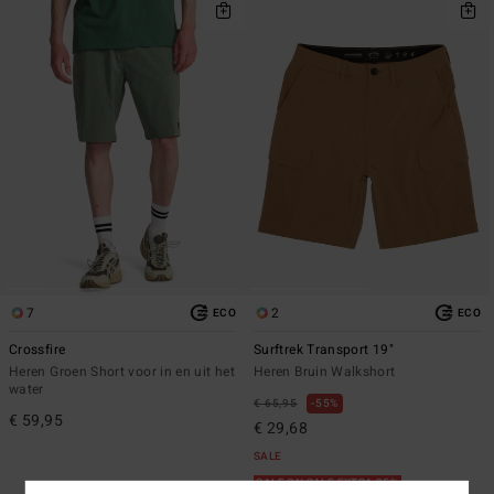
7
2
ECO
ECO
Crossfire
Surftrek Transport 19"
Heren Groen Short voor in en uit het
Heren Bruin Walkshort
water
€ 65,95
55%
€ 59,95
€ 29,68
SALE
SALE ON SALE EXTRA 25%