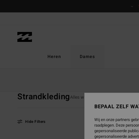
Overslaan
naar
producten
raster
selectie
Heren
Dames
Startpagina
Dames
Swim
Strandkleding
Strandkleding
Alles weergeven
Bikini’s
Bik
BEPAAL ZELF WA
Wij en onze partners gebr
Hide Filters
raadplegen. Deze persoon
gepersonaliseerde publica
gepersonaliseerde advert
Overslaan
Ga