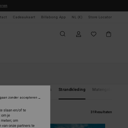
eren
tact
Cadeaukaart
Billabong App
NL (€)
Store Locator
 Badpakken
Boardshorts
Strandkleding
Matengids Swim
gaan zonder accepteren
e slaan en/of te
31
Resultaten
 om je
e meten; om
 van onze partners te