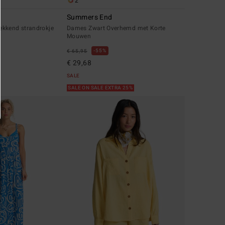
2
Summers End
kkend strandrokje
Dames Zwart Overhemd met Korte
Mouwen
55%
€ 65,95
€ 29,68
SALE
SALE ON SALE EXTRA 25%