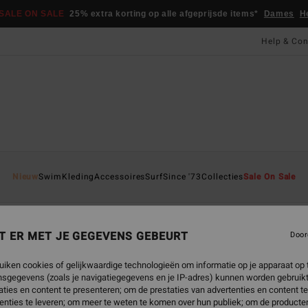
SALE ON SALE
25% extra korting op alle afgeprijsde items*
Dames
H
Help & Con
Nieuw
Swim
Kleding
Accessoires
Surf
Since '73
Collecties
Sale On Sale
ini Bovenstukjes
Bikini Broekjes
Eendelige Badpakken
Effen
T ER MET JE GEGEVENS GEBEURT
Door
uiken cookies of gelijkwaardige technologieën om informatie op je apparaat op t
sgegevens (zoals je navigatiegegevens en je IP-adres) kunnen worden gebruikt
ties en content te presenteren; om de prestaties van advertenties en content t
enties te leveren; om meer te weten te komen over hun publiek; om de producten