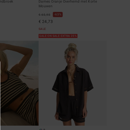
andbroek
Dames Oranje Overhemd met Korte
Mouwen
63%
€ 65,95
€ 24,73
SALE
SALE ON SALE EXTRA 25%