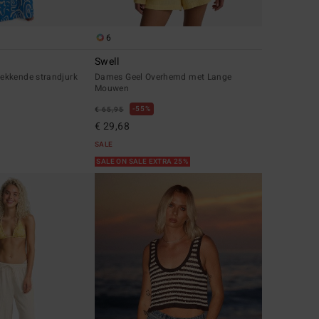
6
Swell
ekkende strandjurk
Dames Geel Overhemd met Lange
Mouwen
55%
€ 65,95
€ 29,68
SALE
SALE ON SALE EXTRA 25%