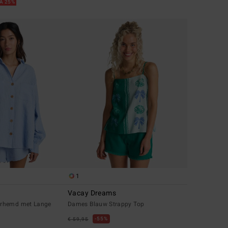
RA 25%
1
Vacay Dreams
rhemd met Lange
Dames Blauw Strappy Top
55%
€ 59,95