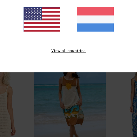
1
1
Laura Waves
Laura Flip Tide
nd Model voor
Dames Wit Relaxed blouse-jurk
Dames Zwart Bede
€ 45,95
63%
€ 69,95
€ 26,23
SALE
SALE ON SALE EXTRA 25%
View all countries