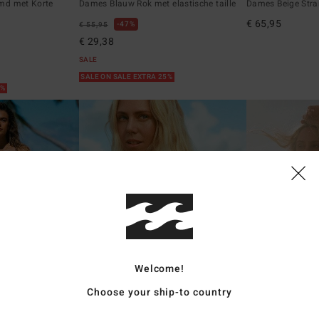
md met Korte
Dames Blauw Rok met elastische taille
Dames Beige Str
€ 65,95
47%
€ 55,95
€ 29,38
SALE
SALE ON SALE EXTRA 25%
5%
Welcome!
Choose your ship-to country