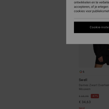
ontwikkelen en te verbet
naar
naar
accepteren, of je ertege
zoekfiltercriteria
sorteren
cookies voor publieksmet
op
Cookie-inste
6
Swell
Dames Zwart Overhe
Mouwen
47%
€ 65,95
€ 34,63
SALE