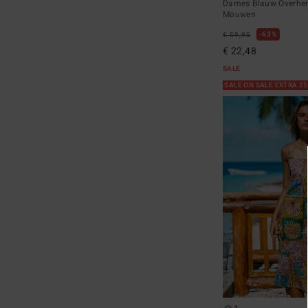
Dames Blauw Overhe
Mouwen
63%
€ 59,95
€ 22,48
SALE
SALE ON SALE EXTRA 2