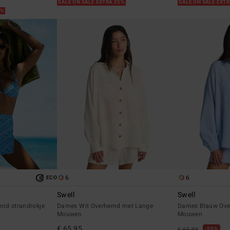
SALE ON SALE EXTRA 25%
SALE ON SALE EXT
5%
6
6
ECO
Swell
Swell
nd strandrokje
Dames Wit Overhemd met Lange
Dames Blauw Ove
Mouwen
Mouwen
€ 65,95
55%
€ 65,95