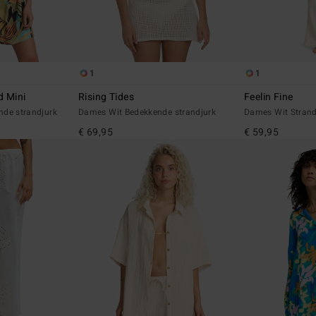
1
1
d Mini
Rising Tides
Feelin Fine
nde strandjurk
Dames Wit Bedekkende strandjurk
Dames Wit Stran
€ 69,95
€ 59,95