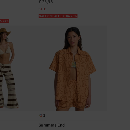
€ 26,98
SALE
SALE ON SALE EXTRA 25%
RA 25%
2
Summers End