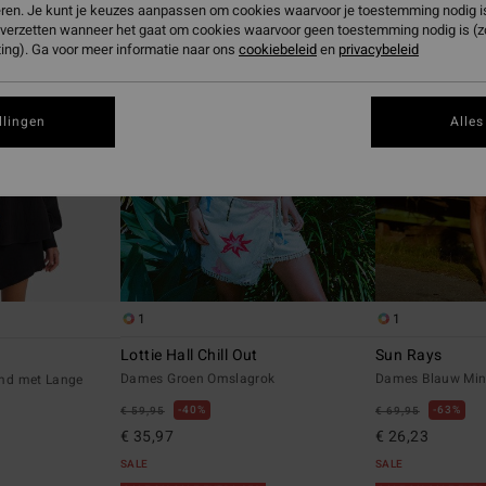
eren. Je kunt je keuzes aanpassen om cookies waarvoor je toestemming nodig is 
n verzetten wanneer het gaat om cookies waarvoor geen toestemming nodig is (
ing). Ga voor meer informatie naar ons
cookiebeleid
en
privacybeleid
llingen
Alles
1
1
Lottie Hall Chill Out
Sun Rays
Dames Groen Omslagrok
Dames Blauw Mini
md met Lange
40%
63%
€ 59,95
€ 69,95
€ 35,97
€ 26,23
SALE
SALE