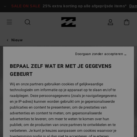
LE ON SALE
25% extra korting op alle afgeprijsde items*
Dames
Her
Nieuw
Doorgaan zonder accepteren
BEPAAL ZELF WAT ER MET JE GEGEVENS
GEBEURT
Wij en onze partners gebruiken cookies of gelijkwaardige
technologieën om informatie op je apparaat op te slaan en/of te
raadplegen. Deze persoonsgegevens (zoals je navigatiegegevens
en je IP-adres) kunnen worden gebruikt om je gepersonaliseerde
publicaties en content te presenteren; om de prestaties van
advertenties en content te meten; om gepersonaliseerde
advertenties te leveren; om meer te weten te komen over hun
publiek; om de producten van onze partners te ontwikkelen en te
verbeteren. Je kunt je keuzes aanpassen om cookies waarvoor je
toestemming nodig is al dan niet te accepteren, of je ertegen