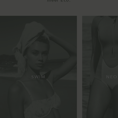
meer Eco.
SWIM
NEO