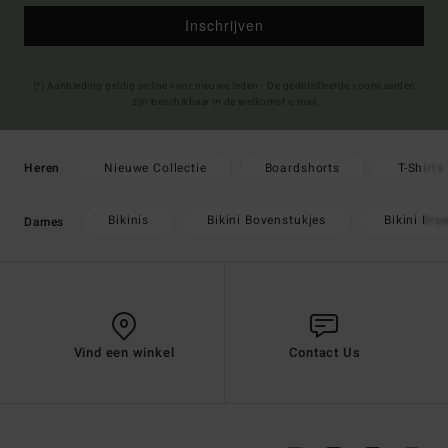
Inschrijven
(*) Aanbieding geldig online voor nieuwe leden - De gedetailleerde voorwaarden
zijn beschikbaar in de welkomst e-mail
Nieuwe Collectie
Boardshorts
T-Shirts
Heren
Bikinis
Bikini Bovenstukjes
Bikini Bro
Dames
Vind een winkel
Contact Us