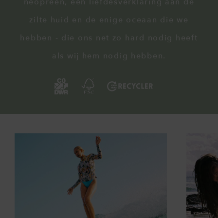
neopreen, een liefdesverklaring aan de
zilte huid en de enige oceaan die we
hebben - die ons net zo hard nodig heeft
als wij hem nodig hebben.