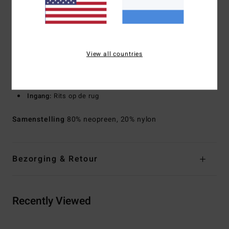
Deels gerecycled
Naden aan de buitenkant: Vastgezette flatlockstiksels
die niet zijn gesealed
Soort pak:
Springsuit
View all countries
Dikte:
202 mm dikte
Halslijn:
col
Mouwen:
korte mouwen
Ingang:
Rits op de rug
Samenstelling
80% neopreen, 20% nylon
Bezorging & Retour
Recently Viewed