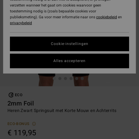
verzetten wanneer het gaat om cookies waarvoor geen
toestemming nodig is (zoals bepaalde cookies voor
publieksmeting). Ga voor meer informatie naar ons
cookiebeleid
en
privacybeleid
Cookie-instellingen
Alles accepteren
ECO
2mm Foil
Heren Zwart Springsuit met Korte Mouw en Achterrits
ECO-BONUS
€ 119,95