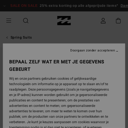
Ga
SALE ON SALE
25% extra korting op alle afgeprijsde items*
Dam
naar
Productinformatie
Spring Suits
Doorgaan zonder accepteren
UITVERKOCHT
BEPAAL ZELF WAT ER MET JE GEGEVENS
GEBEURT
Wij en onze partners gebruiken cookies of gelijkwaardige
technologieën om informatie op je apparaat op te slaan en/of te
raadplegen. Deze persoonsgegevens (zoals je navigatiegegevens
en je IP-adres) kunnen worden gebruikt om je gepersonaliseerde
publicaties en content te presenteren; om de prestaties van
advertenties en content te meten; om gepersonaliseerde
advertenties te leveren; om meer te weten te komen over hun
publiek; om de producten van onze partners te ontwikkelen en te
verbeteren. Je kunt je keuzes aanpassen om cookies waarvoor je
toestemming nodig is al dan niet te accepteren, of je ertegen