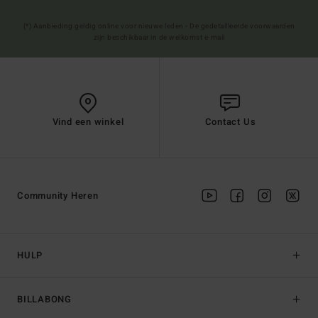
(*) Aanbieding geldig online voor nieuwe leden - De gedetailleerde voorwaarden
zijn beschikbaar in de welkomst e-mail
Vind een winkel
Contact Us
Community Heren
HULP
BILLABONG