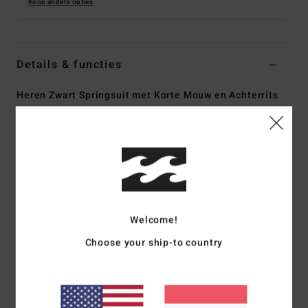
Koop andere opties
Details & functies
Heren Zwart Springsuit met Korte Mouw en Achterrits
Stijl
ABYW500122
Kleurcode
blk
Kenmerken
Collectie:
Foil-collectie
Stof:
Duurzaam Superflex neopreen en nylon jersey aan
de buitenkant
Welcome!
Silicon stretch jersey aan de binnenkant
Choose your ship-to country
Neopreen schuim: Superlight Foam
van geüpcyclede autobanden en neopreenresten om de
warmte goed vast te houden en voor een optimale
rekbaarheid