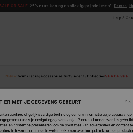
SALE ON SALE
25% extra korting op alle afgeprijsde items*
Dames
H
Help & Con
Nieuw
Swim
Kleding
Accessoires
Surf
Since '73
Collecties
Sale On Sale
brillen
Teenslippers & Schoenen
Handdoeken & Surf Ponchos
T ER MET JE GEGEVENS GEBEURT
Door
uiken cookies of gelijkwaardige technologieën om informatie op je apparaat op t
sgegevens (zoals je navigatiegegevens en je IP-adres) kunnen worden gebruikt
ties en content te presenteren; om de prestaties van advertenties en content t
enties te leveren; om meer te weten te komen over hun publiek; om de producten
NIEUW PRODUCT
NIEUW PRODUCT