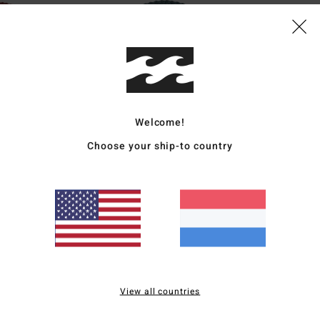
Welcome!
Choose your ship-to country
6
6
Alta Rib
Alta Rib
Dames Rood Muts
Dames Geel Muts
€ 25,95
€ 25,95
View all countries