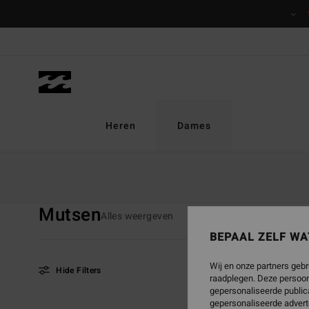
Overslaan
naar
producten
raster
selectie
Heren
Dames
Startpagina
Dames
Accessoires
Mutsen
Mutsen
Alles weergeven
Hoeden & Petten
Zonne
BEPAAL ZELF WA
Wij en onze partners gebr
Hide Filters
raadplegen. Deze persoon
gepersonaliseerde publica
gepersonaliseerde advert
Overslaan
Ga
NIEUW PRODUCT