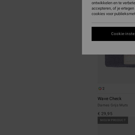
ontwikkelen en te verbet
naar
naar
accepteren, of je ertege
zoekfiltercriteria
sorteren
cookies voor publieksmet
op
Cookie-inste
2
Wave Check
Dames Grijs Muts
€ 29,95
NIEUW PRODUCT