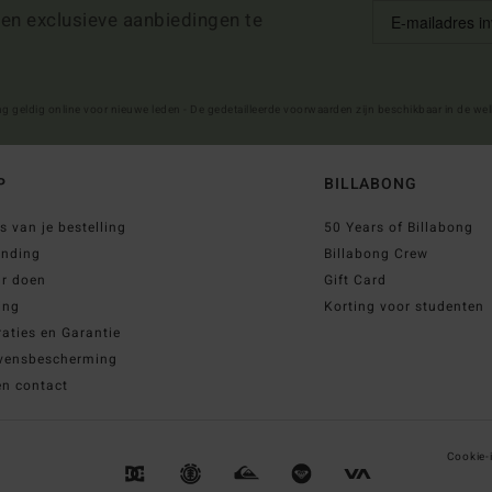
 en exclusieve aanbiedingen te
ng geldig online voor nieuwe leden - De gedetailleerde voorwaarden zijn beschikbaar in de we
P
BILLABONG
s van je bestelling
50 Years of Billabong
ending
Billabong Crew
ur doen
Gift Card
ing
Korting voor studenten
aties en Garantie
vensbescherming
en contact
Cookie-i