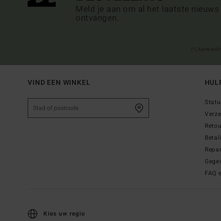
Meld je aan om al het laatste nieuws
ontvangen.
(*) Aanbiedi
VIND EEN WINKEL
HUL
Statu
Verz
Reto
Betal
Repar
Gege
FAQ 
Kies uw regio