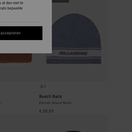
al dan niet te
zoals bepaalde
 accepteren
1
Beach Back
s
Dames Blauw Muts
€ 35,95