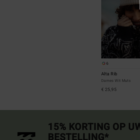
6
Alta Rib
Dames Wit Muts
€ 25,95
15% KORTING OP U
BESTELLING*