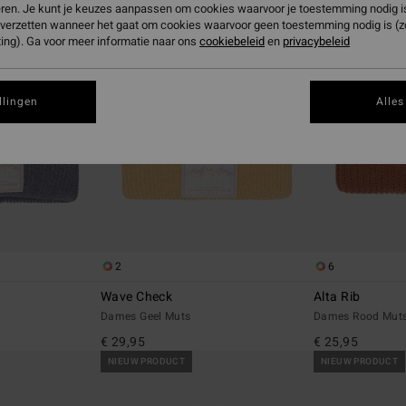
eren. Je kunt je keuzes aanpassen om cookies waarvoor je toestemming nodig is 
n verzetten wanneer het gaat om cookies waarvoor geen toestemming nodig is (
ing). Ga voor meer informatie naar ons
cookiebeleid
en
privacybeleid
llingen
Alles
2
6
Wave Check
Alta Rib
Dames Geel Muts
Dames Rood Mut
€ 29,95
€ 25,95
NIEUW PRODUCT
NIEUW PRODUCT