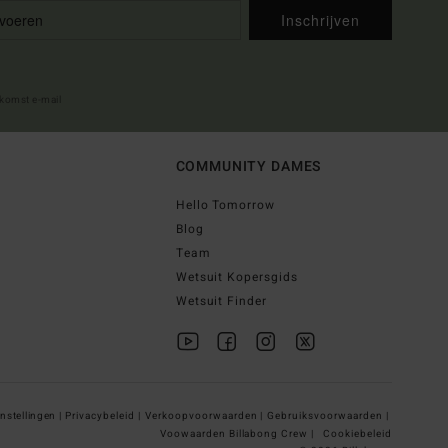
Inschrijven
lkomst e-mail
COMMUNITY DAMES
Hello Tomorrow
Blog
Team
Wetsuit Kopersgids
Wetsuit Finder
nstellingen |
Privacybeleid |
Verkoopvoorwaarden |
Gebruiksvoorwaarden |
Voowaarden Billabong Crew |
Cookiebeleid