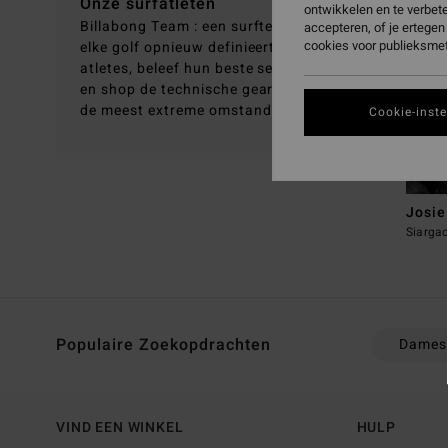
Ontdek 
Onze surfatleten
ontwikkelen en te verbet
Billabong Team : een surfteam dat samen
accepteren, of je ertege
cookies voor publieksmet
elke golf opnieuw definieert. Volg onze
atletes, beleef hun beste sessies opnieuw
en shop de technische gear die hen door
de meest extreme omstandigheden helpt.
Cookie-inste
Josie
Siargao
Populaire Zoekopdrachten
Dames
VIND EEN WINKEL
HULP