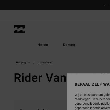
Meteen
naar
de
inhoud
Heren
Dames
Startpagina
Damesteam
Rider Van Het B
BEPAAL ZELF WA
Wij en onze partners gebr
raadplegen. Deze persoon
Sur
gepersonaliseerde publica
gepersonaliseerde advert