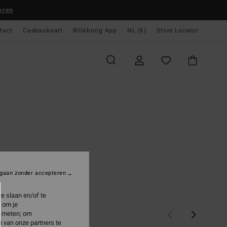
eren
tact
Cadeaukaart
Billabong App
NL (€)
Store Locator
gaan zonder accepteren
e slaan en/of te
 om je
e meten; om
 van onze partners te