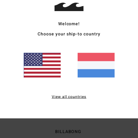
de 25 atleten
eren. Je kunt je keuzes aanpassen om cookies waarvoor je toestemming nodig is 
n verzetten wanneer het gaat om cookies waarvoor geen toestemming nodig is (
ing). Ga voor meer informatie naar ons
cookiebeleid
en
privacybeleid
Welcome!
Choose your ship-to country
llingen
Alles
 Prendergast
Sky Brown
Bela Nalu
, Filipijnen
Miyazaki, Japan
Santa Catarina, Brazilië
View all countries
Boardshorts
Kleding
Jurken
BILLABONG