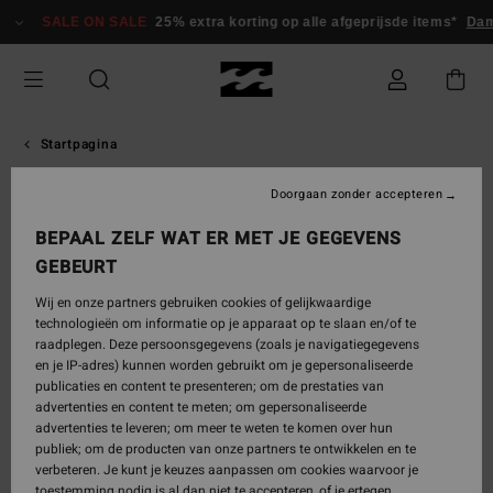
Meteen
SALE ON SALE
25% extra korting op alle afgeprijsde items*
Dam
naar
de
inhoud
Startpagina
Riders Van Het Billabong
Doorgaan zonder accepteren
Herenteam
BEPAAL ZELF WAT ER MET JE GEGEVENS
GEBEURT
Wij en onze partners gebruiken cookies of gelijkwaardige
technologieën om informatie op je apparaat op te slaan en/of te
Onze mannelijke atleten
raadplegen. Deze persoonsgegevens (zoals je navigatiegegevens
Team Billabong: elite boardriding-atleten, verenigd
en je IP-adres) kunnen worden gebruikt om je gepersonaliseerde
door inzet op elk terrein. Volg onze mannelijke
publicaties en content te presenteren; om de prestaties van
atleten, beleef hun beste sessies opnieuw en
advertenties en content te meten; om gepersonaliseerde
ontdek de technische uitrusting die hen
advertenties te leveren; om meer te weten te komen over hun
publiek; om de producten van onze partners te ontwikkelen en te
ondersteunt in de meest veeleisende
verbeteren. Je kunt je keuzes aanpassen om cookies waarvoor je
omstandigheden.
toestemming nodig is al dan niet te accepteren, of je ertegen