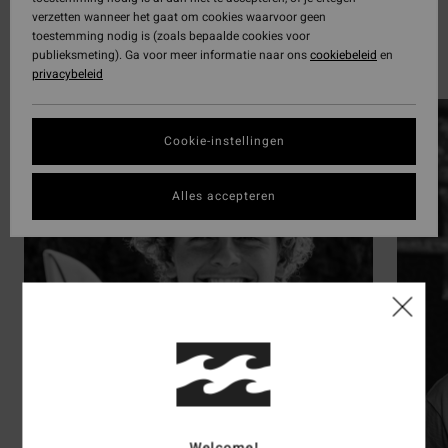
verzetten wanneer het gaat om cookies waarvoor geen
toestemming nodig is (zoals bepaalde cookies voor
Surf
publieksmeting). Ga voor meer informatie naar ons
cookiebeleid
en
privacybeleid
Ontdek de 42 atleten
Cookie-instellingen
Alles accepteren
Welcome!