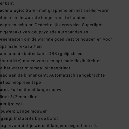
nenkant
echnologie:
Garen met graphene om het sneller warm
ebben en de warmte langer vast te houden
eopreen schuim: Gedeeltelijk gerecycled Superlight
m gemaakt van geüpcyclede autobanden en
reenresten om de warmte goed vast te houden en voor
optimale rekbaarheid
aad aan de buitenkant: GBS (gelijmde en
doorstikte) naden voor een optimale flexibiliteit en
t het water minimaal binnendringt
aad aan de binnenkant: Automatisch aangebrachte
rflex neopreen tape
orm:
Full suit met lange mouw
ikte:
3/2 mm dikte
alslijn:
col
ouwen:
Lange mouwen
ngang:
Instaprits bij de borst
org ervoor dat je wetsuit langer meegaat: na elk