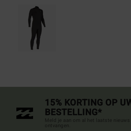
15% KORTING OP U
BESTELLING*
Meld je aan om al het laatste nieuws
ontvangen.