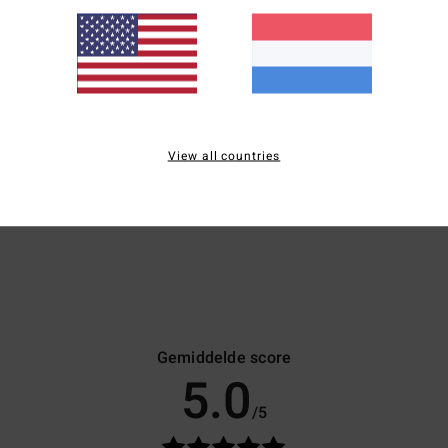
gebr
buit
Same
10% p
View all countries
Bezo
Gemiddelde score
5.0
/5