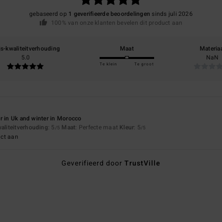
gebaseerd op
1 geverifieerde beoordelingen
sinds juli 2026
100% van onze klanten bevelen dit product aan
js-kwaliteitverhouding
Maat
Materia
5.0
NaN
Te klein
Te groot
r in Uk and winter in Morocco
waliteitverhouding
: 5
Maat
: Perfecte maat
Kleur
: 5
/5
/5
uct aan
Geverifieerd door
TrustVille