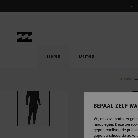
Ga
naar
Productinformatie
Heren
Dames
Nieuw
Boa
BEPAAL ZELF WA
Wij en onze partners gebr
raadplegen. Deze persoon
gepersonaliseerde publica
gepersonaliseerde advert