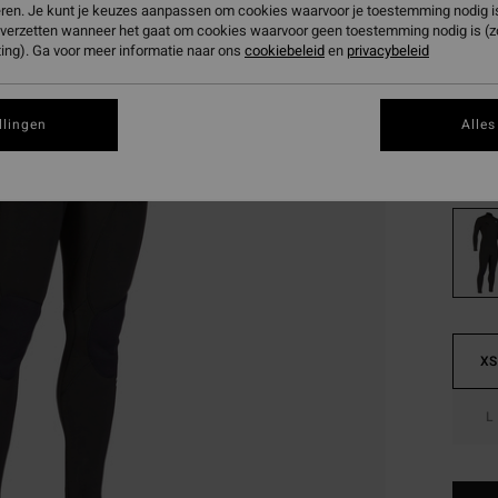
€ 1
eren. Je kunt je keuzes aanpassen om cookies waarvoor je toestemming nodig is 
n verzetten wanneer het gaat om cookies waarvoor geen toestemming nodig is (
ing). Ga voor meer informatie naar ons
cookiebeleid
en
privacybeleid
Betaal 
SALE
SALE 
llingen
Alles
Kleur
XS
L