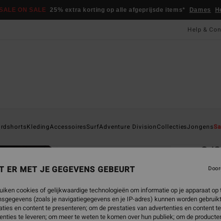
SALE ON SALE
25% extra korting op alle afgeprijsde items*
Dames
H
Help & Con
Startpa
rdshorts
Kleding
Accessoires
Surf
Adventure Division
Collecties
Jongens
Sa
EC
3/
Heren
T ER MET JE GEGEVENS GEBEURT
Door
5.0
uiken cookies of gelijkwaardige technologieën om informatie op je apparaat op t
ECO-B
sgegevens (zoals je navigatiegegevens en je IP-adres) kunnen worden gebruikt
ties en content te presenteren; om de prestaties van advertenties en content t
€ 299
enties te leveren; om meer te weten te komen over hun publiek; om de producten