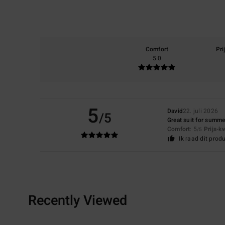
Comfort
Pri
5.0
5
David
22. juli 2026
/5
Great suit for summe
Comfort
: 5
Prijs-k
/5
Ik raad dit prod
Recently Viewed