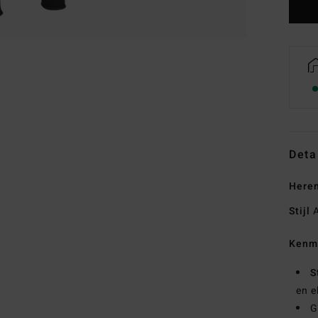
Deta
Heren
Stijl
A
Kenm
S
en e
G