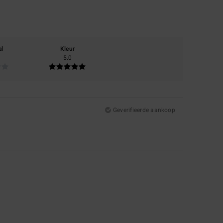
al
Kleur
5.0
Geverifieerde aankoop