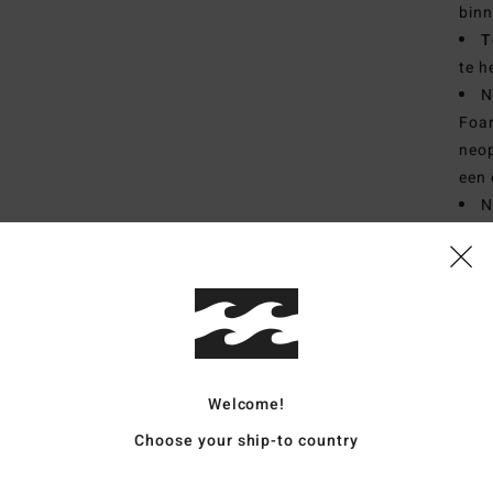
bin
T
te h
N
Foa
neop
een 
N
half
zoda
N
Supe
V
D
H
Welcome!
M
Choose your ship-to country
I
Z