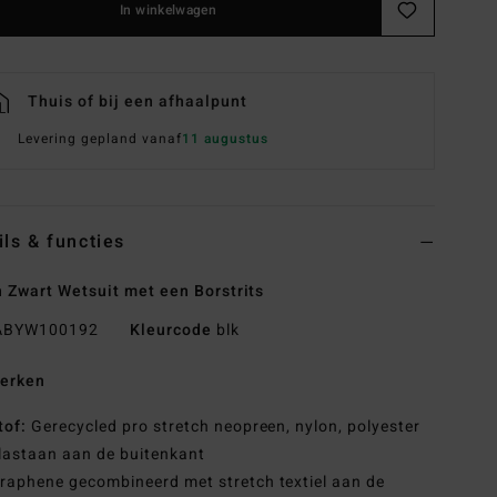
In winkelwagen
Thuis of bij een afhaalpunt
Levering gepland vanaf
11 augustus
ils & functies
 Zwart Wetsuit met een Borstrits
BYW100192
Kleurcode
blk
erken
tof:
Gerecycled pro stretch neopreen, nylon, polyester
lastaan aan de buitenkant
raphene gecombineerd met stretch textiel aan de