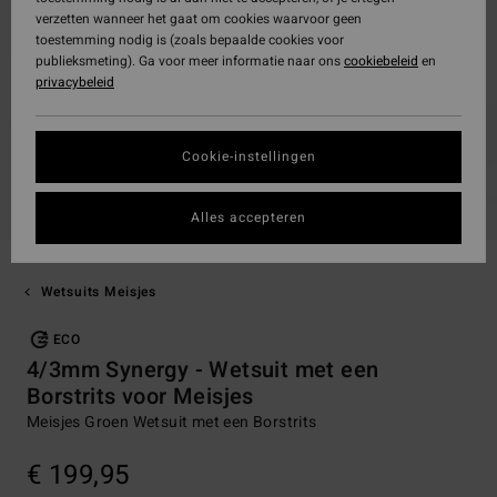
verzetten wanneer het gaat om cookies waarvoor geen
toestemming nodig is (zoals bepaalde cookies voor
publieksmeting). Ga voor meer informatie naar ons
cookiebeleid
en
privacybeleid
Cookie-instellingen
Alles accepteren
Wetsuits Meisjes
ECO
4/3mm Synergy - Wetsuit met een
Borstrits voor Meisjes
Meisjes Groen Wetsuit met een Borstrits
€ 199,95