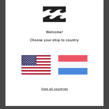
Details & functies
Meisjes Groen Wetsuit met een Borstrits
Stijl
F44G41BIF2
Kleurcode
2574
Welcome!
Choose your ship-to country
Kenmerken
Zorg ervoor dat je wetsuit langer meegaat: na elk gebruik
afspoelen met kraanwater, binnenstebuiten en buiten direct
zonlicht drogen.
Samenstelling
80% neopreen, 20% nylon
View all countries
Bezorging & Retour