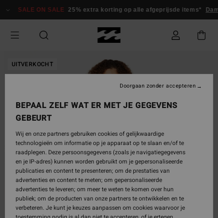
Ga
SALE ON SALE
25% extra korting op alle afgeprijsde items*
Dam
naar
Productinformatie
UITVERKOCHT
Doorgaan zonder accepteren
BEPAAL ZELF WAT ER MET JE GEGEVENS
GEBEURT
Wij en onze partners gebruiken cookies of gelijkwaardige
technologieën om informatie op je apparaat op te slaan en/of te
raadplegen. Deze persoonsgegevens (zoals je navigatiegegevens
en je IP-adres) kunnen worden gebruikt om je gepersonaliseerde
publicaties en content te presenteren; om de prestaties van
advertenties en content te meten; om gepersonaliseerde
advertenties te leveren; om meer te weten te komen over hun
publiek; om de producten van onze partners te ontwikkelen en te
verbeteren. Je kunt je keuzes aanpassen om cookies waarvoor je
toestemming nodig is al dan niet te accepteren, of je ertegen