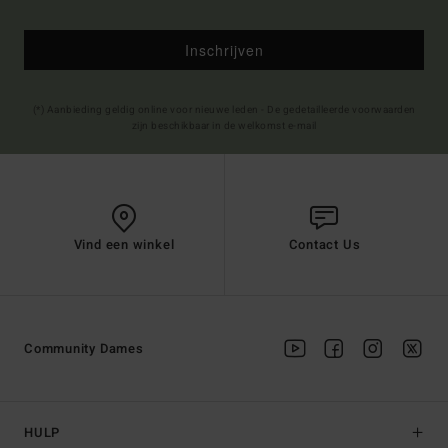
Inschrijven
(*) Aanbieding geldig online voor nieuwe leden - De gedetailleerde voorwaarden
zijn beschikbaar in de welkomst e-mail
Vind een winkel
Contact Us
Community Dames
HULP