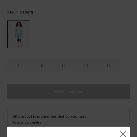
Iceberg
Kleur
8
10
12
14
16
Niet op voorraad
Dit product is momenteel niet op voorraad.
Koop andere opties