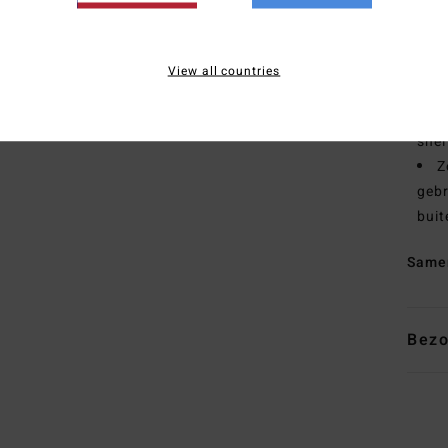
N
ges
N
View all countries
tape
I
snel
Z
gebr
buit
Same
Bezo