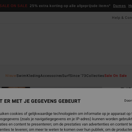
SALE ON SALE
25% extra korting op alle afgeprijsde items*
Dames
H
Help & Con
Startpa
Nieuw
Swim
Kleding
Accessoires
Surf
Since '73
Collecties
Sale On Sale
EC
5/3
Bor
T ER MET JE GEGEVENS GEBEURT
Door
Dames
uiken cookies of gelijkwaardige technologieën om informatie op je apparaat op t
sgegevens (zoals je navigatiegegevens en je IP-adres) kunnen worden gebruikt
€ 2
ties en content te presenteren; om de prestaties van advertenties en content t
enties te leveren; om meer te weten te komen over hun publiek; om de producten