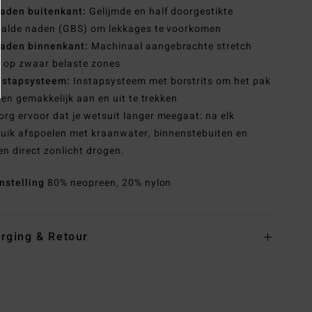
aden buitenkant:
Gelijmde en half doorgestikte
ealde naden (GBS) om lekkages te voorkomen
aden binnenkant:
Machinaal aangebrachte stretch
 op zwaar belaste zones
nstapsysteem:
Instapsysteem met borstrits om het pak
 en gemakkelijk aan en uit te trekken
org ervoor dat je wetsuit langer meegaat: na elk
uik afspoelen met kraanwater, binnenstebuiten en
en direct zonlicht drogen.
nstelling
80% neopreen, 20% nylon
rging & Retour