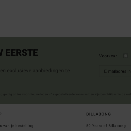
W EERSTE
Voorkeur
 en exclusieve aanbiedingen te
ng geldig online voor nieuwe leden - De gedetailleerde voorwaarden zijn beschikbaar in de we
P
BILLABONG
s van je bestelling
50 Years of Billabong