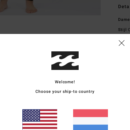
Deta
Dames
Stijl
C
Kenm
D
B
100%
F
Welcome!
aut
houd
Choose your ship-to country
D
V
Grap
Stre
gema