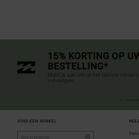
15% KORTING OP U
BESTELLING*
Meld je aan om al het laatste nieuws
ontvangen.
(*) Aanbiedi
VIND EEN WINKEL
HUL
Statu