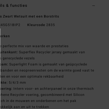
ils & functies
 Zwart Wetsuit met een Borstrits
45G51BIP2
Kleurcode
2835
erken
e perfecte mix van waarde en prestaties
uitenkant:
Superflex Recycler jersey gemaakt van
 gerecyclede vezels
oam:
Superlight Foam is gemaakt van geüpcyclede
obanden en neopreenresten om de warmte goed vast te
en en voor een optimale rekbaarheid
ikte:
5/4/3 mm
oering:
Intern voor- en achterpaneel in onze thermisch
hene Recycler voering, gecombineerd met Silicon
tch in de mouwen en onderbenen om het pak
kkelijk aan en uit te trekken