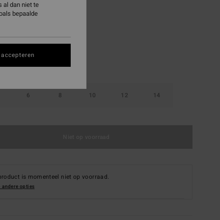
al dan niet te
zoals bepaalde
Black Palms
 accepteren
6
8
10
12
14
Niet op voorraad
product is momenteel niet op voorraad.
 andere opties