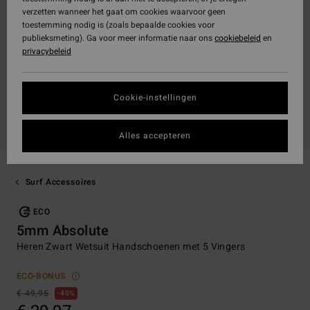
verzetten wanneer het gaat om cookies waarvoor geen
toestemming nodig is (zoals bepaalde cookies voor
publieksmeting). Ga voor meer informatie naar ons
cookiebeleid
en
privacybeleid
Cookie-instellingen
Alles accepteren
Surf Accessoires
ECO
5mm Absolute
Heren Zwart Wetsuit Handschoenen met 5 Vingers
ECO-BONUS
€ 49,95
40%