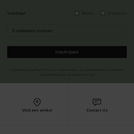
Voorkeur
Men's
Women's
Inschrijven
(*) Aanbieding geldig online voor nieuwe leden - De gedetailleerde voorwaarden
zijn beschikbaar in de welkomst e-mail
Vind een winkel
Contact Us