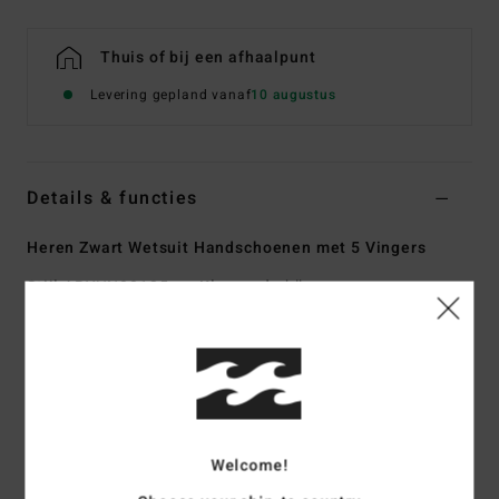
Thuis of bij een afhaalpunt
Levering gepland vanaf
10 augustus
Details & functies
Heren Zwart Wetsuit Handschoenen met 5 Vingers
Stijl
ABYHN00125
Kleurcode
blk
Kenmerken
Collectie:
Wetsuit Accessories-collectie
Stof:
PRO STRETCH - zachter, lichter, 100% gerecyclede
stof aan de buitenkant
Welcome!
Silicone Stretch aan de binnenkant
Neopreen schuim:
SMART foam - houdt de warmte