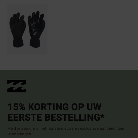
15% KORTING OP UW
EERSTE BESTELLING*
Meld je aan om al het laatste nieuws en exclusieve aanbiedingen
te ontvangen.