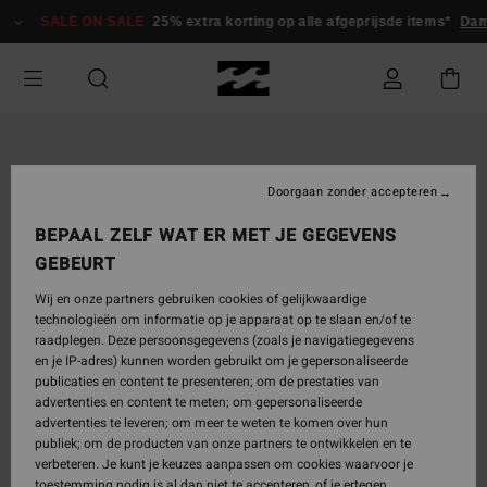
Ga
SALE ON SALE
25% extra korting op alle afgeprijsde items*
Dam
naar
Productinformatie
Doorgaan zonder accepteren
BEPAAL ZELF WAT ER MET JE GEGEVENS
GEBEURT
Wij en onze partners gebruiken cookies of gelijkwaardige
technologieën om informatie op je apparaat op te slaan en/of te
raadplegen. Deze persoonsgegevens (zoals je navigatiegegevens
en je IP-adres) kunnen worden gebruikt om je gepersonaliseerde
publicaties en content te presenteren; om de prestaties van
advertenties en content te meten; om gepersonaliseerde
advertenties te leveren; om meer te weten te komen over hun
publiek; om de producten van onze partners te ontwikkelen en te
verbeteren. Je kunt je keuzes aanpassen om cookies waarvoor je
toestemming nodig is al dan niet te accepteren, of je ertegen