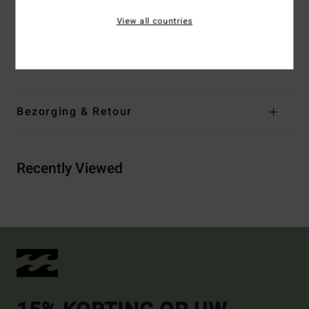
linkerriemlus
View all countries
Samenstelling
[Hoofdstof] 80% katoen, 20% gerecycled
katoen
Bezorging & Retour
Recently Viewed