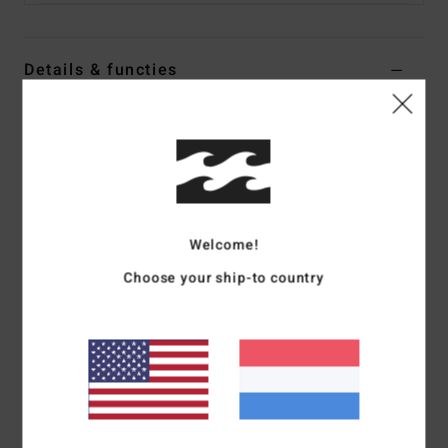
Details & functies
Heren Blauw Denim broek met Relaxed fit
Stijl
ABYDP00111
Kleurcode
ocs
Kenmerken
Stof:
Stof van 80% katoen, 20% gerecycled katoen [383 g]
Welcome!
Fit:
Relaxed fit
Choose your ship-to country
Taille:
Vaste tailleband
Zijlengte:
18" zijlengte, kort model
Zakken:
5 zakken met dubbel ticketzakje voor op de
rechterzak
Sluiting:
Knoopsluiting
Gulp:
Ritsgulp
Andere kenmerken:
Heritage Billabong-detail voor op de