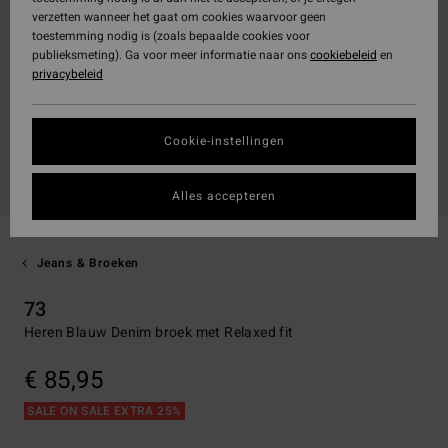
verzetten wanneer het gaat om cookies waarvoor geen
toestemming nodig is (zoals bepaalde cookies voor
publieksmeting). Ga voor meer informatie naar ons
cookiebeleid
en
privacybeleid
Cookie-instellingen
Alles accepteren
Jeans & Broeken
73
Heren Blauw Denim broek met Relaxed fit
€ 85,95
SALE ON SALE EXTRA 25%