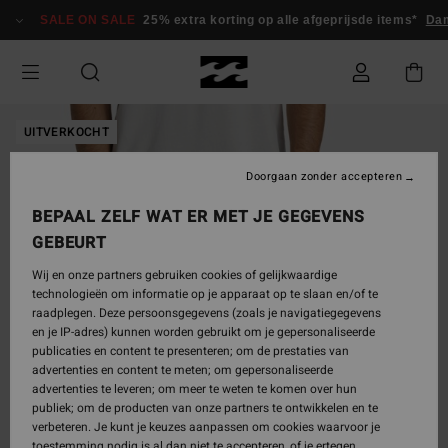
Ga
SALE ON SALE
25% extra korting op alle afgeprijsde items*
Dam
naar
Productinformatie
UITVERKOCHT
Doorgaan zonder accepteren
BEPAAL ZELF WAT ER MET JE GEGEVENS
GEBEURT
Wij en onze partners gebruiken cookies of gelijkwaardige
technologieën om informatie op je apparaat op te slaan en/of te
raadplegen. Deze persoonsgegevens (zoals je navigatiegegevens
en je IP-adres) kunnen worden gebruikt om je gepersonaliseerde
publicaties en content te presenteren; om de prestaties van
advertenties en content te meten; om gepersonaliseerde
advertenties te leveren; om meer te weten te komen over hun
publiek; om de producten van onze partners te ontwikkelen en te
verbeteren. Je kunt je keuzes aanpassen om cookies waarvoor je
toestemming nodig is al dan niet te accepteren, of je ertegen