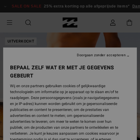
Ga
SALE ON SALE
25% extra korting op alle afgeprijsde items*
Dam
naar
Productinformatie
UITVERKOCHT
Doorgaan zonder accepteren
BEPAAL ZELF WAT ER MET JE GEGEVENS
GEBEURT
Wij en onze partners gebruiken cookies of gelijkwaardige
technologieën om informatie op je apparaat op te slaan en/of te
raadplegen. Deze persoonsgegevens (zoals je navigatiegegevens
en je IP-adres) kunnen worden gebruikt om je gepersonaliseerde
publicaties en content te presenteren; om de prestaties van
advertenties en content te meten; om gepersonaliseerde
advertenties te leveren; om meer te weten te komen over hun
publiek; om de producten van onze partners te ontwikkelen en te
verbeteren. Je kunt je keuzes aanpassen om cookies waarvoor je
toestemming nodig is al dan niet te accepteren, of je ertegen