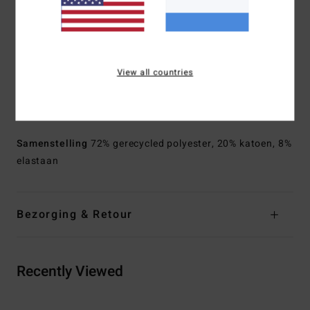
Fit:
Lo Tide, moderne fit
Taille:
Taille met vetersluiting
Zoom: Signatuur 73 bies en afgeronde rand
Sluiting:
Trekkoord
View all countries
Zijlengte:
18" zijlengte, kort model
Zakken:
zijzakken
Opgestikte achterzak
Samenstelling
72% gerecycled polyester, 20% katoen, 8%
elastaan
Bezorging & Retour
Recently Viewed