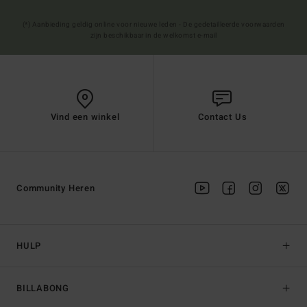
(*) Aanbieding geldig online voor nieuwe leden - De gedetailleerde voorwaarden
zijn beschikbaar in de welkomst e-mail
Vind een winkel
Contact Us
Community Heren
HULP
BILLABONG