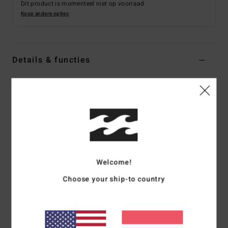
Dit product is momenteel niet op voorraad.
Koop andere opties
Details & functies
Heren Rood Boardshort
Stijl
ABYBS00453
Kleurcode
dyr
Kenmerken
Collectie:
No Fixed Address-collectie
Stof:
Recycler 4-way stretch stof van gerecycled
Welcome!
polyester, biologisch katoen en elastaan
Choose your ship-to country
Superprestatiegerichte stof gemaakt van gerecyclede
plastic PET flessen
Coating: Micro Repel waterafstotende coating voor een
lichte en sneldrogende stof