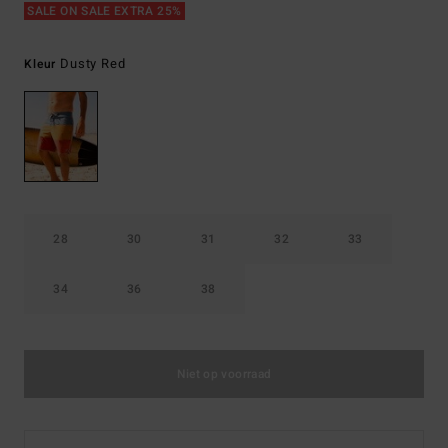
SALE ON SALE EXTRA 25%
Dusty Red
Kleur
28
30
31
32
33
34
36
38
Niet op voorraad