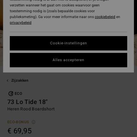
verzetten wanneer het gaat om cookies waarvoor geen
toestemming nodig is (zoals bepaalde cookies voor
publieksmeting). Ga voor meer informatie naar ons
cookiebeleid
en
privacybeleid
Cookie-instellingen
Alles accepteren
Zijzakken
ECO
73 Lo Tide 18"
Heren Rood Boardshort
ECO-BONUS
€ 69,95