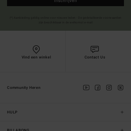
Inschrijven
(*) Aanbieding geldig online voor nieuwe leden - De gedetailleerde voorwaarden
zijn beschikbaar in de welkomst e-mail
Vind een winkel
Contact Us
Community Heren
HULP
BILLABONG