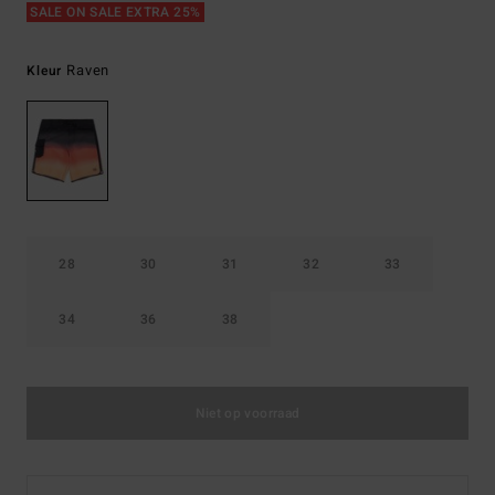
SALE ON SALE EXTRA 25%
Raven
Kleur
28
30
31
32
33
34
36
38
Niet op voorraad