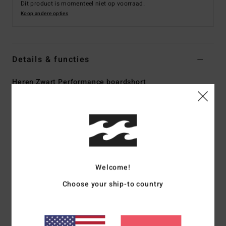
Dit product is momenteel niet op voorraad.
Koop andere opties
Details & functies
Heren Zwart Performance boardshort
Stijl
EBYBS00122
Kleurcode
rav
Kenmerken
Stof:
Recycler 4-way stretch stof van 90% gerecycled
polyester en 10% elastaan
Welcome!
Superprestatiegerichte stof gemaakt van gerecyclede
plastic PET flessen
Choose your ship-to country
De perfecte combinatie tussen prestatie en comfort
Coating: Micro Repel waterafstotende coating voor een
lichte en sneldrogende stof