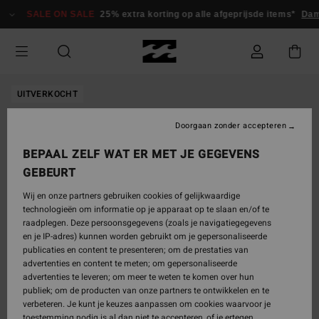
Ga
SALE ON SALE
25% extra korting op alle afgeprijsde items*
Dam
naar
Productinformatie
UITVERKOCHT
Doorgaan zonder accepteren
BEPAAL ZELF WAT ER MET JE GEGEVENS
GEBEURT
Wij en onze partners gebruiken cookies of gelijkwaardige
technologieën om informatie op je apparaat op te slaan en/of te
raadplegen. Deze persoonsgegevens (zoals je navigatiegegevens
en je IP-adres) kunnen worden gebruikt om je gepersonaliseerde
publicaties en content te presenteren; om de prestaties van
advertenties en content te meten; om gepersonaliseerde
advertenties te leveren; om meer te weten te komen over hun
publiek; om de producten van onze partners te ontwikkelen en te
verbeteren. Je kunt je keuzes aanpassen om cookies waarvoor je
toestemming nodig is al dan niet te accepteren, of je ertegen