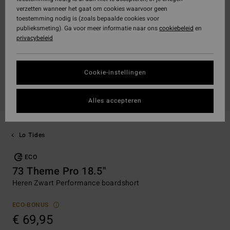
verzetten wanneer het gaat om cookies waarvoor geen
toestemming nodig is (zoals bepaalde cookies voor
publieksmeting). Ga voor meer informatie naar ons
cookiebeleid
en
privacybeleid
Cookie-instellingen
Alles accepteren
Lo Tides
ECO
73 Theme Pro 18.5"
Heren Zwart Performance boardshort
ECO-BONUS
€ 69,95