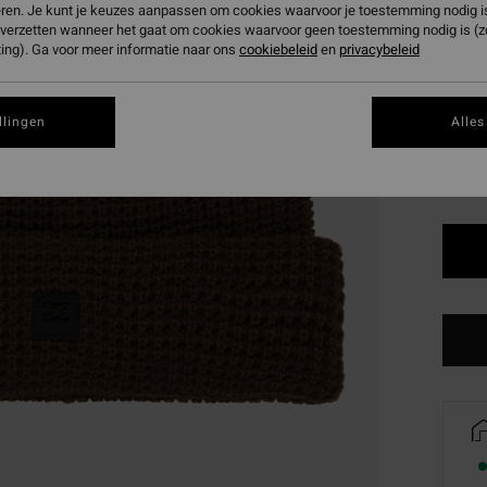
eren. Je kunt je keuzes aanpassen om cookies waarvoor je toestemming nodig is 
SALE 
n verzetten wanneer het gaat om cookies waarvoor geen toestemming nodig is (
ing). Ga voor meer informatie naar ons
cookiebeleid
en
privacybeleid
Kleur
llingen
Alles