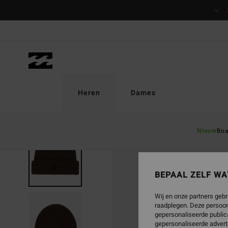
Ga
naar
Productinformatie
Heren
Dames
Nieuw
Boa
BEPAAL ZELF WA
Wij en onze partners gebr
raadplegen. Deze persoon
gepersonaliseerde publica
gepersonaliseerde advert