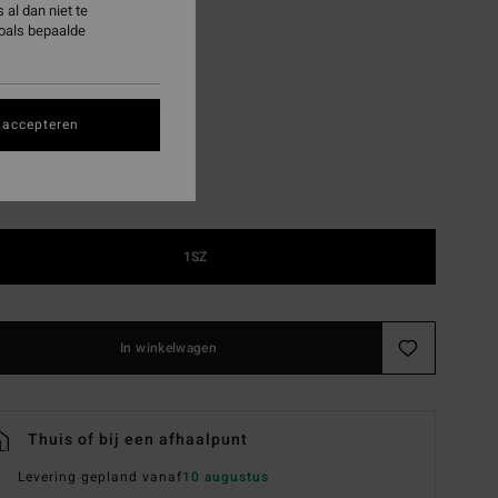
al dan niet te
ON SALE EXTRA 25%
zoals bepaalde
Dark Cedar
 accepteren
1SZ
In winkelwagen
Thuis of bij een afhaalpunt
Levering gepland vanaf
10 augustus