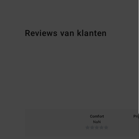
Reviews van klanten
Comfort
Pri
NaN