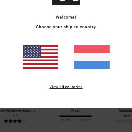
Bezo
Welcome!
Choose your ship-to country
Gemiddelde score
4.0
/5
View all countries
gebaseerd op
1 geverifieerde beoordelingen
sinds februari 2026
0% van onze klanten bevelen dit product aan
js-kwaliteitverhouding
Maat
Materia
4.0
NaN
Te klein
Te groot