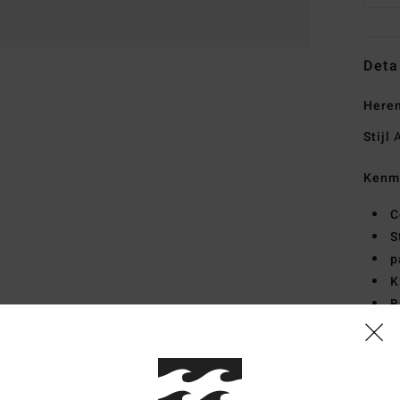
Deta
Heren
Stijl
A
Kenm
C
S
p
K
B
Same