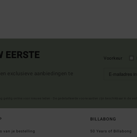
W EERSTE
Voorkeur
 en exclusieve aanbiedingen te
ng geldig online voor nieuwe leden - De gedetailleerde voorwaarden zijn beschikbaar in de we
P
BILLABONG
s van je bestelling
50 Years of Billabong