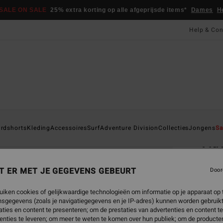
SALE ON SALE
25% extra korting op alle afgeprijsde items*
Dames
H
Help & Con
Startpa
rdshorts
Kleding
Accessoires
Surf
Adventure Division
Collecties
Jongens
Sa
Adv
Heren
T ER MET JE GEGEVENS GEBEURT
Door
4.0
€ 27,
uiken cookies of gelijkwaardige technologieën om informatie op je apparaat op t
€ 1
sgegevens (zoals je navigatiegegevens en je IP-adres) kunnen worden gebruikt
ties en content te presenteren; om de prestaties van advertenties en content t
SALE
enties te leveren; om meer te weten te komen over hun publiek; om de producten