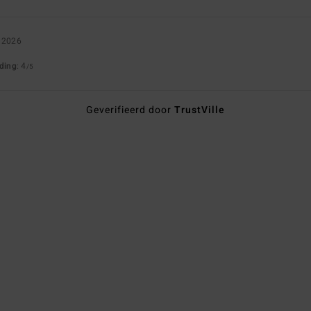
i 2026
uding
: 4
/5
Geverifieerd door
TrustVille