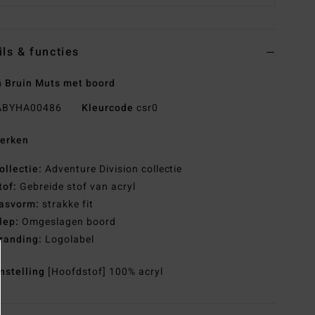
ils & functies
 Bruin Muts met boord
BYHA00486
Kleurcode
csr0
erken
ollectie:
Adventure Division collectie
tof:
Gebreide stof van acryl
asvorm:
strakke fit
lep:
Omgeslagen boord
randing:
Logolabel
nstelling
[Hoofdstof] 100% acryl