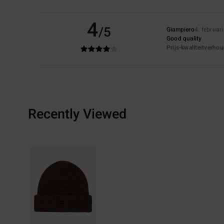
4
/5
Giampiero
4. februar
Good quality
Prijs-kwaliteitverho
Recently Viewed