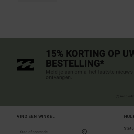
15% KORTING OP U
BESTELLING*
Meld je aan om al het laatste nieuws
ontvangen.
(*) Aanbiedi
VIND EEN WINKEL
HUL
Statu