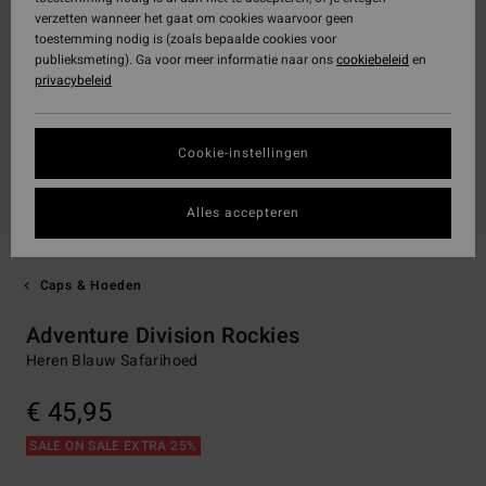
verzetten wanneer het gaat om cookies waarvoor geen
toestemming nodig is (zoals bepaalde cookies voor
publieksmeting). Ga voor meer informatie naar ons
cookiebeleid
en
privacybeleid
Cookie-instellingen
Alles accepteren
Caps & Hoeden
Adventure Division Rockies
Heren Blauw Safarihoed
€ 45,95
SALE ON SALE EXTRA 25%