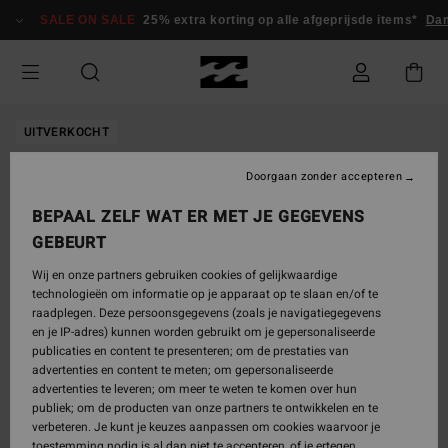
Ga
SALE ON SALE
25% extra korting op alle afgeprijsde items*
Dam
naar
Productinformatie
UITVERKOCHT
Doorgaan zonder accepteren
BEPAAL ZELF WAT ER MET JE GEGEVENS
GEBEURT
Wij en onze partners gebruiken cookies of gelijkwaardige
technologieën om informatie op je apparaat op te slaan en/of te
raadplegen. Deze persoonsgegevens (zoals je navigatiegegevens
en je IP-adres) kunnen worden gebruikt om je gepersonaliseerde
publicaties en content te presenteren; om de prestaties van
advertenties en content te meten; om gepersonaliseerde
advertenties te leveren; om meer te weten te komen over hun
publiek; om de producten van onze partners te ontwikkelen en te
verbeteren. Je kunt je keuzes aanpassen om cookies waarvoor je
toestemming nodig is al dan niet te accepteren, of je ertegen