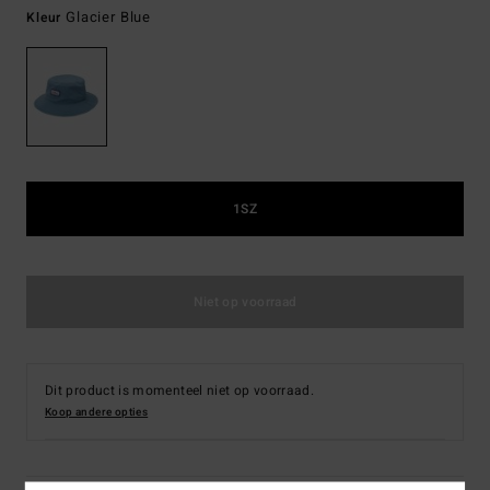
Glacier Blue
Kleur
1SZ
Niet op voorraad
Dit product is momenteel niet op voorraad.
Koop andere opties