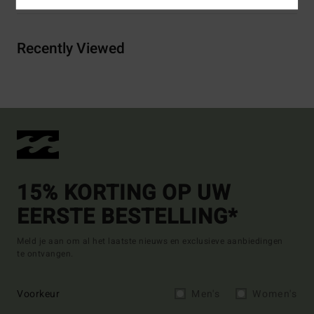
Recently Viewed
15% KORTING OP UW
EERSTE BESTELLING*
Meld je aan om al het laatste nieuws en exclusieve aanbiedingen
te ontvangen.
Voorkeur
Men's
Women's