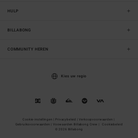
HULP
BILLABONG
COMMUNITY HEREN
Kies uw regio
Cookie-instellingen |
Privacybeleid |
Verkoopvoorwaarden |
Gebruiksvoorwaarden |
Voowaarden Billabong Crew |
Cookiebeleid
© 2026 Billabong