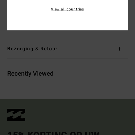
onderaan
View all countries
Samenstelling
[Hoofdstof] 55% katoen, 25% gerecycled
katoen, 20% gerecycled polyester
Bezorging & Retour
Recently Viewed