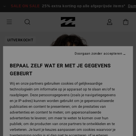
Ga
SALE ON SALE
25% extra korting op alle afgeprijsde items*
Dam
naar
Productinformatie
UITVERKOCHT
Doorgaan zonder accepteren
BEPAAL ZELF WAT ER MET JE GEGEVENS
GEBEURT
Wij en onze partners gebruiken cookies of gelijkwaardige
technologieën om informatie op je apparaat op te slaan en/of te
raadplegen. Deze persoonsgegevens (zoals je navigatiegegevens
en je IP-adres) kunnen worden gebruikt om je gepersonaliseerde
publicaties en content te presenteren; om de prestaties van
advertenties en content te meten; om gepersonaliseerde
advertenties te leveren; om meer te weten te komen over hun
publiek; om de producten van onze partners te ontwikkelen en te
verbeteren. Je kunt je keuzes aanpassen om cookies waarvoor je
toestemming nodig is al dan niet te accepteren, of je ertegen