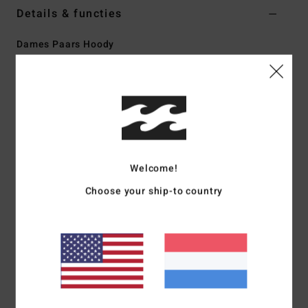
Details & functies
Dames Paars Hoody
Stijl
EBJFT00146
Kleurcode
ams
Kenmerken
Collectie:
Tropical High-collectie
Stof:
Fleecestof van 55% katoen, 25% gerecycled katoen,
20% gerecycled polyester
Welcome!
Wasbehandeling:
Met pigment gedompeld geverfd
Choose your ship-to country
kledingstuk
Fit:
Boxy crop fit
Halslijn:
Capuchon
Mouwen:
Lange mouwen
Sluiting:
Om over het hoofd aan te trekken
Branding:
Verschillende grafische motieven
Andere kenmerken:
Ribgebreide boorden en band