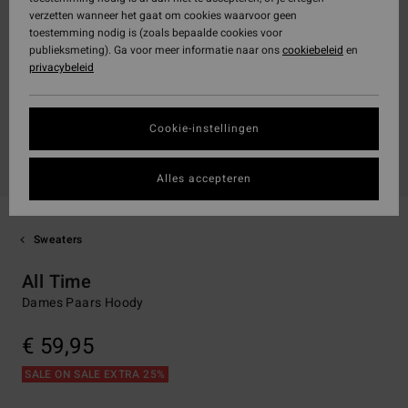
verzetten wanneer het gaat om cookies waarvoor geen
toestemming nodig is (zoals bepaalde cookies voor
publieksmeting). Ga voor meer informatie naar ons
cookiebeleid
en
privacybeleid
Cookie-instellingen
Alles accepteren
Sweaters
All Time
Dames Paars Hoody
€ 59,95
SALE ON SALE EXTRA 25%