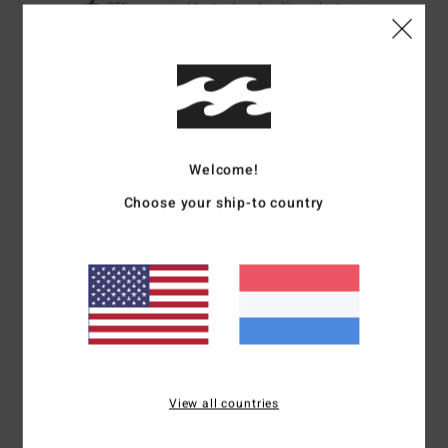
75% van onze klanten bevelen dit product aan
Comfort
Prijs-kwaliteitverhouding
4.3
4.0
Maat
Materiaal
4.8
Welcome!
Te klein
Te groot
Choose your ship-to country
Kleur
4.7
5
/5
View all countries