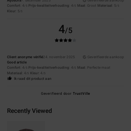
Aljoscha
7. december 2025
Geverifieerde aankoop
Comfort
: 4
Prijs-kwaliteitverhouding
: 4
Maat
: Groot
Materiaal
: 5
/5
/5
/5
Kleur
: 5
/5
4
/5
Client anonyme vérifié
24. november 2025
Geverifieerde aankoop
Good article
Comfort
: 4
Prijs-kwaliteitverhouding
: 4
Maat
: Perfecte maat
/5
/5
Materiaal
: 4
Kleur
: 4
/5
/5
Ik raad dit product aan
Geverifieerd door
TrustVille
Recently Viewed