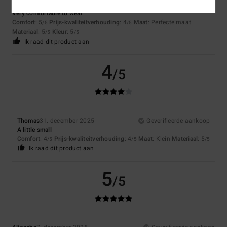
Client anonyme vérifié
14. maart 2026
Geverifieerde aankoop
Very comfortable to wear
Comfort
: 5
Prijs-kwaliteitverhouding
: 4
Maat
: Perfecte maat
/5
/5
Materiaal
: 5
Kleur
: 5
/5
/5
Ik raad dit product aan
4
/5
Thomas
31. december 2025
Geverifieerde aankoop
A little small
Comfort
: 4
Prijs-kwaliteitverhouding
: 4
Maat
: Klein
Materiaal
: 5
/5
/5
/5
Ik raad dit product aan
5
/5