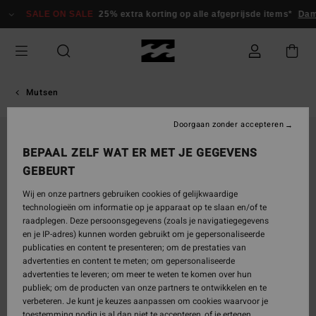
Ga
SALE ON SALE
25% extra korting op alle afgeprijsde items*
Dame
naar
Productinformatie
Mutsen
Doorgaan zonder accepteren
BEPAAL ZELF WAT ER MET JE GEGEVENS
GEBEURT
Wij en onze partners gebruiken cookies of gelijkwaardige
technologieën om informatie op je apparaat op te slaan en/of te
raadplegen. Deze persoonsgegevens (zoals je navigatiegegevens
en je IP-adres) kunnen worden gebruikt om je gepersonaliseerde
publicaties en content te presenteren; om de prestaties van
advertenties en content te meten; om gepersonaliseerde
advertenties te leveren; om meer te weten te komen over hun
publiek; om de producten van onze partners te ontwikkelen en te
verbeteren. Je kunt je keuzes aanpassen om cookies waarvoor je
toestemming nodig is al dan niet te accepteren, of je ertegen