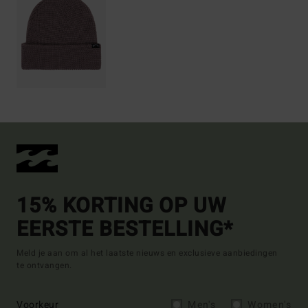
15% KORTING OP UW
EERSTE BESTELLING*
Meld je aan om al het laatste nieuws en exclusieve aanbiedingen
te ontvangen.
Voorkeur
Men's
Women's