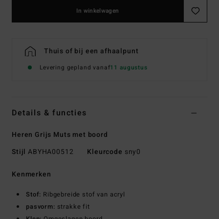
In winkelwagen
Thuis of bij een afhaalpunt
Levering gepland vanaf
11 augustus
Details & functies
Heren Grijs Muts met boord
Stijl
ABYHA00512
Kleurcode
sny0
Kenmerken
Stof:
Ribgebreide stof van acryl
pasvorm:
strakke fit
Klep:
Omgeslagen boord