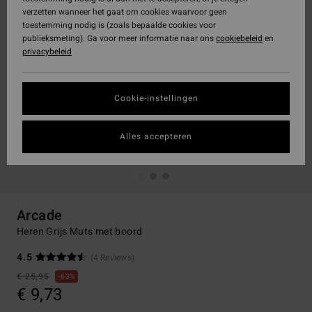
verzetten wanneer het gaat om cookies waarvoor geen
toestemming nodig is (zoals bepaalde cookies voor
publieksmeting). Ga voor meer informatie naar ons
cookiebeleid
en
privacybeleid
Cookie-instellingen
Alles accepteren
Arcade
Heren Grijs Muts met boord
4.5
(4 Reviews)
€ 25,95
63%
€ 9,73