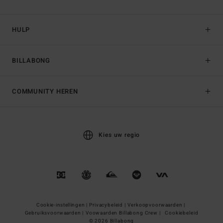
HULP
BILLABONG
COMMUNITY HEREN
Kies uw regio
Cookie-instellingen |
Privacybeleid |
Verkoopvoorwaarden |
Gebruiksvoorwaarden |
Voowaarden Billabong Crew |
Cookiebeleid
© 2026 Billabong