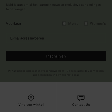
Meld je aan om al het laatste nieuws en exclusieve aanbiedingen
te ontvangen.
Voorkeur
Men's
Women's
Inschrijven
(*) Aanbieding geldig online voor nieuwe leden - De gedetailleerde voorwaarden
zijn beschikbaar in de welkomst e-mail
Vind een winkel
Contact Us