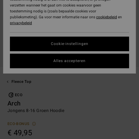
verzetten wanneer het gaat om cookies waarvoor geen
toestemming nodig is (zoals bepaalde cookies voor
publieksmeting). Ga voor meer informatie naar ons
cookiebeleid
en
privacybeleid
Cookie-instellingen
Alles accepteren
Fleece Top
ECO
Arch
Jongens 8-16 Groen Hoodie
ECO-BONUS
€ 49,95