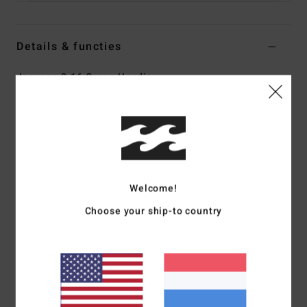
Details & functies
Jongens 8-16 Groen Hoodie
Stijl
EBBFT00102
Kleurcode
hzl
Kenmerken
Collectie:
Perennials
Stof:
Double dye sweater van gerecycled polyester en
Welcome!
geborsteld katoen aan de binnenkant [280 g/m2]
Choose your ship-to country
Fit:
Core fit
Halslijn:
Capuchon
Mouwen:
Lange mouwen
Zakken:
Kangoeroezakken
Branding:
Billabong arch logoborduursel op de borst,
geweven etiket