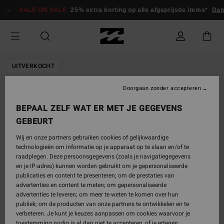
Ga
SALE ON SALE
25% extra korting op alle afgeprijsde items*
Dam
naar
Productinformatie
UITVERKOCHT
Doorgaan zonder accepteren
BEPAAL ZELF WAT ER MET JE GEGEVENS
GEBEURT
Wij en onze partners gebruiken cookies of gelijkwaardige
technologieën om informatie op je apparaat op te slaan en/of te
raadplegen. Deze persoonsgegevens (zoals je navigatiegegevens
en je IP-adres) kunnen worden gebruikt om je gepersonaliseerde
publicaties en content te presenteren; om de prestaties van
advertenties en content te meten; om gepersonaliseerde
advertenties te leveren; om meer te weten te komen over hun
publiek; om de producten van onze partners te ontwikkelen en te
verbeteren. Je kunt je keuzes aanpassen om cookies waarvoor je
toestemming nodig is al dan niet te accepteren, of je ertegen