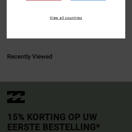
Samenstelling
60% gerecycled polyester, 40% katoen
View all countries
Bezorging & Retour
Recently Viewed
15% KORTING OP UW
EERSTE BESTELLING*