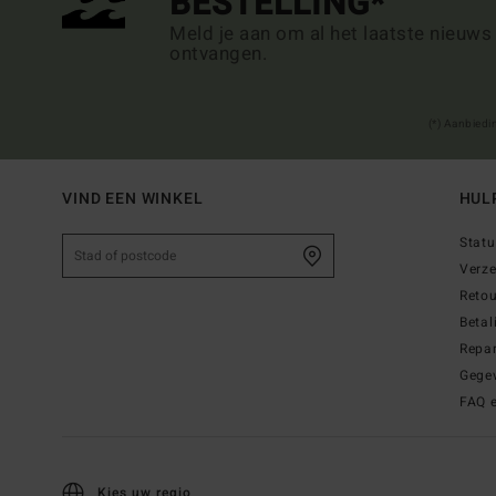
BESTELLING*
Meld je aan om al het laatste nieuws
ontvangen.
(*) Aanbiedi
VIND EEN WINKEL
HUL
Statu
Verz
Reto
Betal
Repar
Gege
FAQ 
Kies uw regio