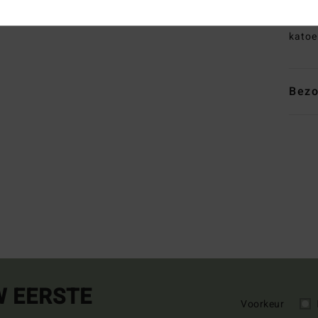
Same
katoe
Bezo
W EERSTE
Voorkeur