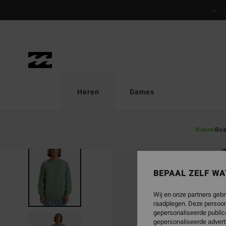
Ga
naar
Productinformatie
Heren
Dames
Nieuw
Boa
UITVERKOCHT
BEPAAL ZELF WA
Wij en onze partners gebr
raadplegen. Deze persoon
gepersonaliseerde publica
gepersonaliseerde advert