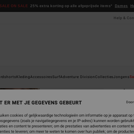
SALE ON SALE
25% extra korting op alle afgeprijsde items*
Dames
H
Help & Con
Startpa
rdshorts
Kleding
Accessoires
Surf
Adventure Division
Collecties
Jongens
Sa
EC
Ar
Heren
T ER MET JE GEGEVENS GEBEURT
Door
ECO-B
uiken cookies of gelijkwaardige technologieën om informatie op je apparaat op t
€ 5
sgegevens (zoals je navigatiegegevens en je IP-adres) kunnen worden gebruikt
ties en content te presenteren; om de prestaties van advertenties en content t
SALE 
enties te leveren; om meer te weten te komen over hun publiek; om de producten