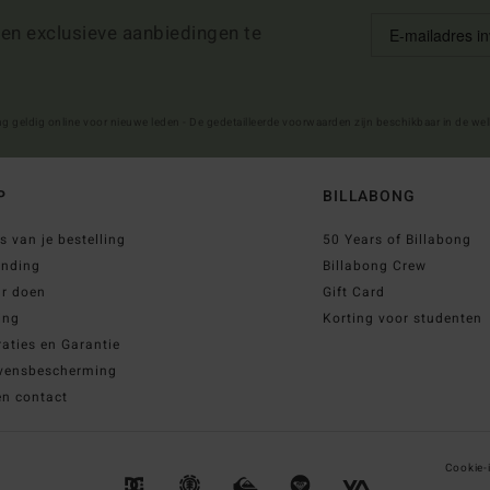
 en exclusieve aanbiedingen te
ng geldig online voor nieuwe leden - De gedetailleerde voorwaarden zijn beschikbaar in de we
P
BILLABONG
s van je bestelling
50 Years of Billabong
ending
Billabong Crew
ur doen
Gift Card
ing
Korting voor studenten
aties en Garantie
vensbescherming
en contact
Cookie-i