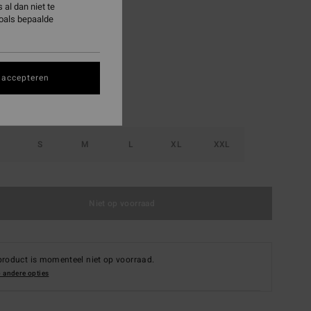
al dan niet te
zoals bepaalde
Moss
 accepteren
S
M
L
XL
XXL
Niet op voorraad
product is momenteel niet op voorraad.
 andere opties