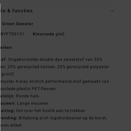
ils & functies
 Groen Sweater
BYFT00131
Kleurcode
gla0
erken
tof:
Ongeborstelde double dye sweatstof van 55%
en, 25% gerecycled katoen, 20% gerecycled polyester
0 g/m2]
ecycler 4-way stretch performance stof gemaakt van
cyclede plastic PET-flessen
alslijn:
Ronde hals
ouwen:
Lange mouwen
luiting:
Om over het hoofd aan te trekken
randing:
Billabong arch logoborduursel op de borst,
ven etiket