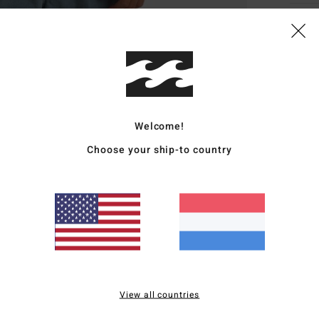
Deta
Heren
Stijl
E
Kenm
Welcome!
S
Choose your ship-to country
kato
[28
R
gere
H
M
S
B
View all countries
gewe