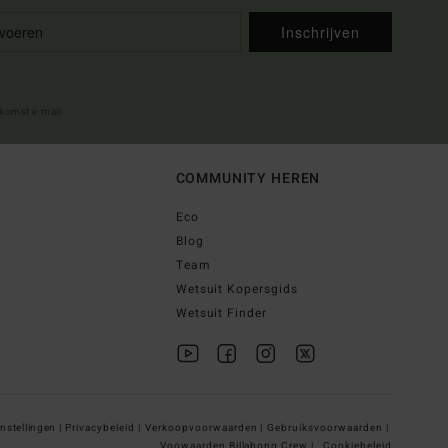
Inschrijven
lkomst e-mail
COMMUNITY HEREN
Eco
Blog
Team
Wetsuit Kopersgids
Wetsuit Finder
nstellingen |
Privacybeleid |
Verkoopvoorwaarden |
Gebruiksvoorwaarden |
Voowaarden Billabong Crew |
Cookiebeleid