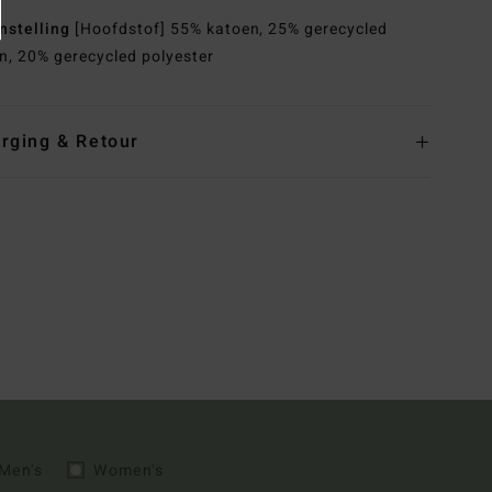
nstelling
[Hoofdstof] 55% katoen, 25% gerecycled
n, 20% gerecycled polyester
rging & Retour
Men's
Women's