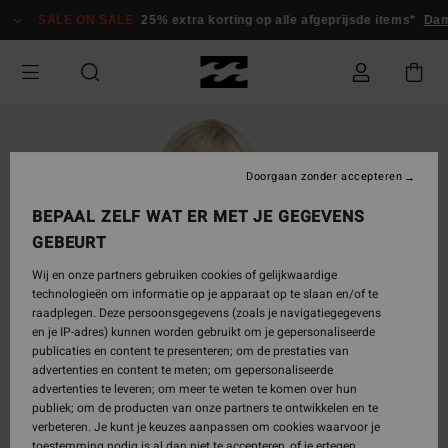
Ga
SALE ON SALE
25% extra korting op alle afgeprijsde items*
Dam
naar
Productinformatie
Doorgaan zonder accepteren
BEPAAL ZELF WAT ER MET JE GEGEVENS
GEBEURT
Wij en onze partners gebruiken cookies of gelijkwaardige
technologieën om informatie op je apparaat op te slaan en/of te
raadplegen. Deze persoonsgegevens (zoals je navigatiegegevens
en je IP-adres) kunnen worden gebruikt om je gepersonaliseerde
publicaties en content te presenteren; om de prestaties van
advertenties en content te meten; om gepersonaliseerde
advertenties te leveren; om meer te weten te komen over hun
publiek; om de producten van onze partners te ontwikkelen en te
verbeteren. Je kunt je keuzes aanpassen om cookies waarvoor je
toestemming nodig is al dan niet te accepteren, of je ertegen