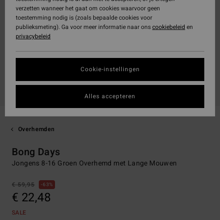
verzetten wanneer het gaat om cookies waarvoor geen
toestemming nodig is (zoals bepaalde cookies voor
publieksmeting). Ga voor meer informatie naar ons
cookiebeleid
en
privacybeleid
Cookie-instellingen
Alles accepteren
Overhemden
Bong Days
Jongens 8-16 Groen Overhemd met Lange Mouwen
€ 59,95
63%
€ 22,48
SALE