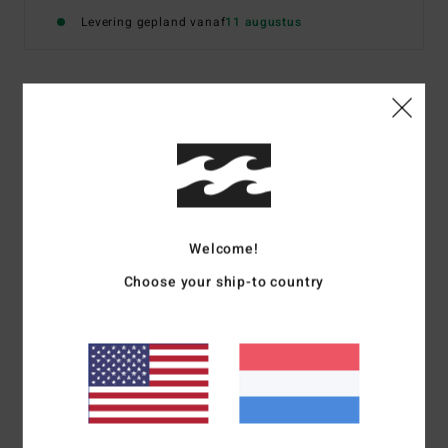
Levering gepland vanaf
11 augustus
Details & functies
Jongens 8-16 Groen Overhemd met Lange Mouwen
Stijl
EBBWT03002
Kleurcode
bmr0
Kenmerken
Welcome!
Choose your ship-to country
Stof:
Corduroy of denim
Twee borstzakken met borduursel
Rechte zoom
Samenstelling
[Hoofdstof] 100% katoen