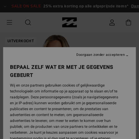
Ga
SALE ON SALE
25% extra korting op alle afgeprijsde items*
Dam
naar
Productinformatie
UITVERKOCHT
Doorgaan zonder accepteren
BEPAAL ZELF WAT ER MET JE GEGEVENS
GEBEURT
Wij en onze partners gebruiken cookies of gelijkwaardige
technologieën om informatie op je apparaat op te slaan en/of te
raadplegen. Deze persoonsgegevens (zoals je navigatiegegevens
en je IP-adres) kunnen worden gebruikt om je gepersonaliseerde
publicaties en content te presenteren; om de prestaties van
advertenties en content te meten; om gepersonaliseerde
advertenties te leveren; om meer te weten te komen over hun
publiek; om de producten van onze partners te ontwikkelen en te
verbeteren. Je kunt je keuzes aanpassen om cookies waarvoor je
toestemming nodig is al dan niet te accepteren, of je ertegen