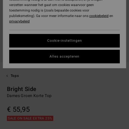
verzetten wanneer het gaat om cookies waarvoor geen
toestemming nodig is (zoals bepaalde cookies voor
publieksmeting). Ga voor meer informatie naar ons
cookiebeleid
en
privacybeleid
Cookie-instellingen
Alles accepteren
Tops
Bright Side
Dames Groen Korte Top
€ 55,95
SALE ON SALE EXTRA 25%