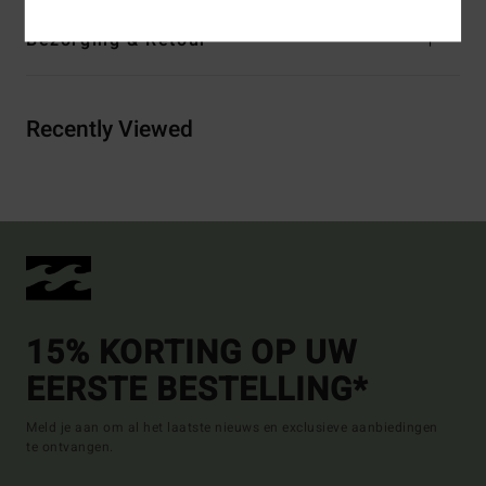
Bezorging & Retour
Recently Viewed
15% KORTING OP UW
EERSTE BESTELLING*
Meld je aan om al het laatste nieuws en exclusieve aanbiedingen
te ontvangen.