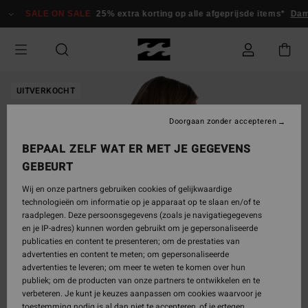
Ga
SALE ON SALE
25% extra korting op alle afgeprijsde items*
Dam
naar
Productinformatie
UITVERKOCHT
Doorgaan zonder accepteren
BEPAAL ZELF WAT ER MET JE GEGEVENS
GEBEURT
Wij en onze partners gebruiken cookies of gelijkwaardige
technologieën om informatie op je apparaat op te slaan en/of te
raadplegen. Deze persoonsgegevens (zoals je navigatiegegevens
en je IP-adres) kunnen worden gebruikt om je gepersonaliseerde
publicaties en content te presenteren; om de prestaties van
advertenties en content te meten; om gepersonaliseerde
advertenties te leveren; om meer te weten te komen over hun
publiek; om de producten van onze partners te ontwikkelen en te
verbeteren. Je kunt je keuzes aanpassen om cookies waarvoor je
toestemming nodig is al dan niet te accepteren, of je ertegen