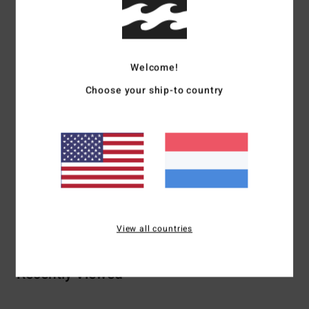
Beschrijving
Aarzel niet om je in de line-up te laten zien met dit
Welcome!
bikinibroekje van dubbellaagse, rekbare ribstof gemaakt
Choose your ship-to country
van gerecycled nylon. Het hoog uitgesneden model met
small bedekking geeft je maximale bewegingsvrijheid in
het water. Afgewerkt met een siliconen logo.
Details & functies
Bezorging & Retour
View all countries
Recently Viewed