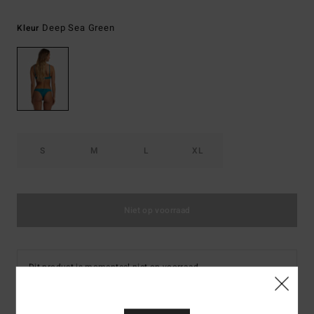
Deep Sea Green
Kleur
S
M
L
XL
Niet op voorraad
Dit product is momenteel niet op voorraad.
Koop andere opties