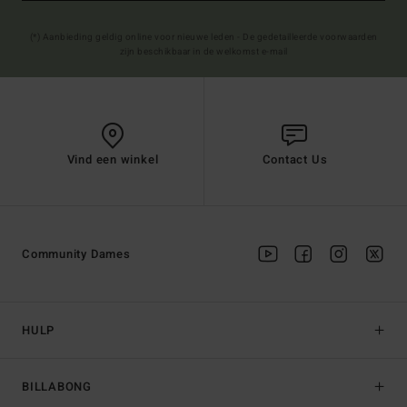
(*) Aanbieding geldig online voor nieuwe leden - De gedetailleerde voorwaarden
zijn beschikbaar in de welkomst e-mail
Vind een winkel
Contact Us
Community Dames
HULP
BILLABONG