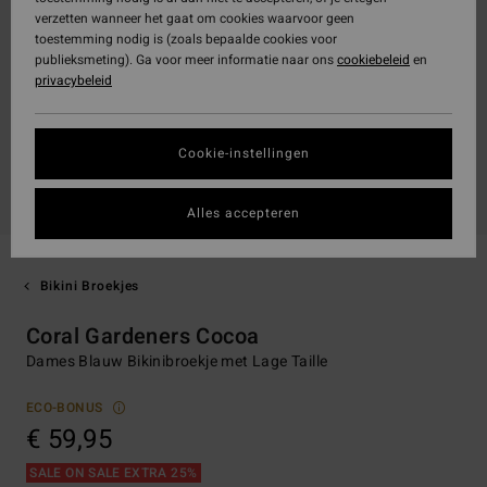
verzetten wanneer het gaat om cookies waarvoor geen
toestemming nodig is (zoals bepaalde cookies voor
publieksmeting). Ga voor meer informatie naar ons
cookiebeleid
en
privacybeleid
Cookie-instellingen
Alles accepteren
Bikini Broekjes
Coral Gardeners Cocoa
Dames Blauw Bikinibroekje met Lage Taille
ECO-BONUS
€ 59,95
SALE ON SALE EXTRA 25%