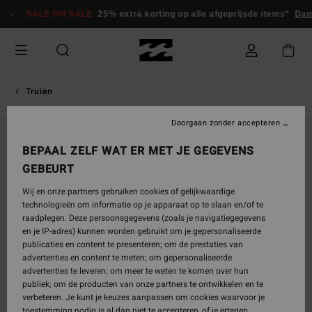
Ga
SALE ON SALE
25% extra korting op alle afgeprijsde items*
Da
naar
Productinformatie
Truien
Doorgaan zonder accepteren
BEPAAL ZELF WAT ER MET JE GEGEVENS
GEBEURT
Wij en onze partners gebruiken cookies of gelijkwaardige
technologieën om informatie op je apparaat op te slaan en/of te
raadplegen. Deze persoonsgegevens (zoals je navigatiegegevens
en je IP-adres) kunnen worden gebruikt om je gepersonaliseerde
publicaties en content te presenteren; om de prestaties van
advertenties en content te meten; om gepersonaliseerde
advertenties te leveren; om meer te weten te komen over hun
publiek; om de producten van onze partners te ontwikkelen en te
verbeteren. Je kunt je keuzes aanpassen om cookies waarvoor je
toestemming nodig is al dan niet te accepteren, of je ertegen