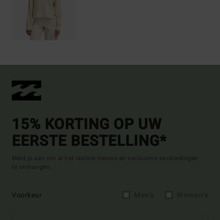
15% KORTING OP UW
EERSTE BESTELLING*
Meld je aan om al het laatste nieuws en exclusieve aanbiedingen
te ontvangen.
Voorkeur
Men's
Women's