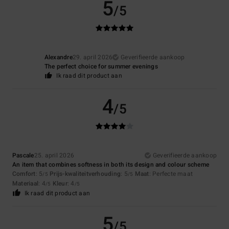
5
/5
Alexandre
29. april 2026
Geverifieerde aankoop
The perfect choice for summer evenings
Ik raad dit product aan
4
/5
Pascale
25. april 2026
Geverifieerde aankoop
An item that combines softness in both its design and colour scheme
Comfort
: 5
Prijs-kwaliteitverhouding
: 5
Maat
: Perfecte maat
/5
/5
Materiaal
: 4
Kleur
: 4
/5
/5
Ik raad dit product aan
5
/5