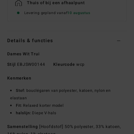
Thuis of bij een afhaalpunt
Levering gepland vanaf
10 augustus
Details & functies
Dames Wit Trui
Stijl
EBJSW00144
Kleurcode
wcp
Kenmerken
Stof:
bouclégaren van polyester, katoen, nylon en
elastaan
Fit:
Relaxed korter model
halslijn:
Diepe V-hals
Samenstelling
[Hoofdstof] 50% polyester, 33% katoen,