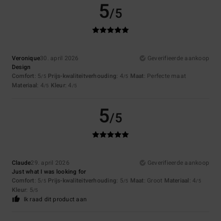
5
/5
Veronique
30. april 2026
Geverifieerde aankoop
Design
Comfort
: 5
Prijs-kwaliteitverhouding
: 4
Maat
: Perfecte maat
/5
/5
Materiaal
: 4
Kleur
: 4
/5
/5
5
/5
Claude
29. april 2026
Geverifieerde aankoop
Just what I was looking for
Comfort
: 5
Prijs-kwaliteitverhouding
: 5
Maat
: Groot
Materiaal
: 4
/5
/5
/5
Kleur
: 5
/5
Ik raad dit product aan