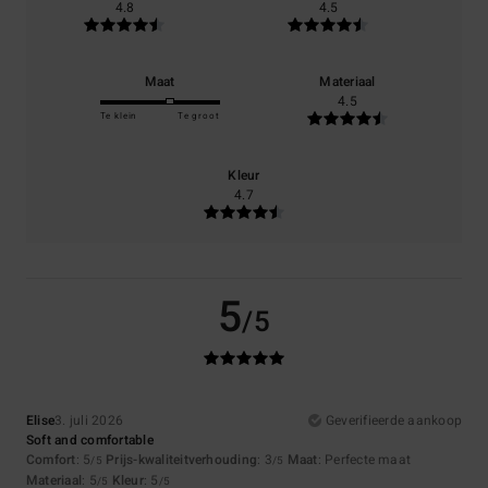
4.8
4.5
Maat
Materiaal
4.5
Te klein
Te groot
Kleur
4.7
5
/5
Elise
3. juli 2026
Geverifieerde aankoop
Soft and comfortable
Comfort
: 5
Prijs-kwaliteitverhouding
: 3
Maat
: Perfecte maat
/5
/5
Materiaal
: 5
Kleur
: 5
/5
/5