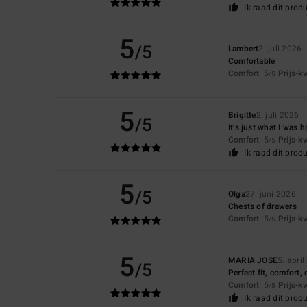
Ik raad dit prod
5
/5
Lambert
2. juli 2026
Comfortable
Comfort
: 5
Prijs-k
/5
5
Brigitte
2. juli 2026
/5
It’s just what I was 
Comfort
: 5
Prijs-k
/5
Ik raad dit prod
5
/5
Olga
27. juni 2026
Chests of drawers
Comfort
: 5
Prijs-k
/5
5
MARIA JOSE
5. apri
/5
Perfect fit, comfort,
Comfort
: 5
Prijs-k
/5
Ik raad dit prod