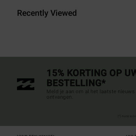
Recently Viewed
15% KORTING OP U
BESTELLING*
Meld je aan om al het laatste nieuws
ontvangen.
(*) Aanbiedi