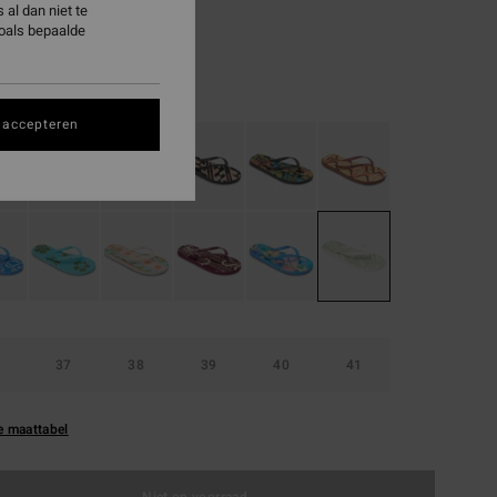
al dan niet te
zoals bepaalde
ON SALE EXTRA 25%
Pistachio
 accepteren
37
38
39
40
41
e maattabel
Niet op voorraad