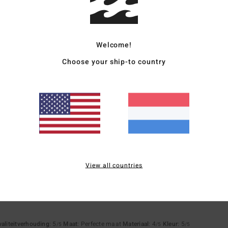
82% van onze klanten bevelen dit product aan
js-kwaliteitverhouding
Maat
Materia
Welcome!
4.7
4.7
Te klein
Te groot
Choose your ship-to country
t
waliteitverhouding
: 5
Maat
: Perfecte maat
Materiaal
: 5
Kleur
: 5
/5
/5
/5
uct aan
active
View all countries
waliteitverhouding
: 5
Maat
: Perfecte maat
Materiaal
: 5
Kleur
: 5
/5
/5
/5
uct aan
waliteitverhouding
: 5
Maat
: Perfecte maat
Materiaal
: 4
Kleur
: 5
/5
/5
/5