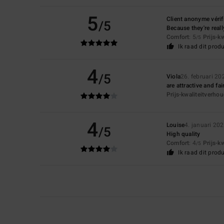
5
Client anonyme vérif
/5
Because they're real
Comfort
: 5
Prijs-k
/5
Ik raad dit prod
4
/5
Viola
26. februari 20
are attractive and fai
Prijs-kwaliteitverho
4
Louise
4. januari 20
/5
High quality
Comfort
: 4
Prijs-k
/5
Ik raad dit prod