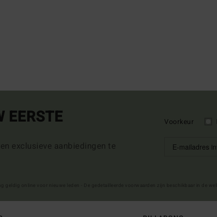
W EERSTE
Voorkeur
 en exclusieve aanbiedingen te
ng geldig online voor nieuwe leden - De gedetailleerde voorwaarden zijn beschikbaar in de we