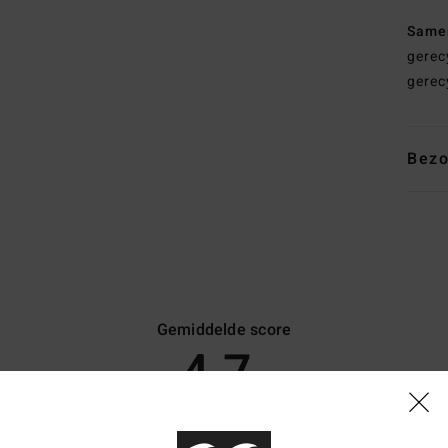
Same
gerec
gerec
Bezo
Gemiddelde score
4.7
/5
gebaseerd op
17 geverifieerde beoordelingen
sinds september 2025