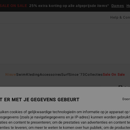
SALE ON SALE
25% extra korting op alle afgeprijsde items*
Dames
H
Help & Con
Startpa
Nieuw
Swim
Kleding
Accessoires
Surf
Since '73
Collecties
Sale On Sale
Teens
Da
Dames
T ER MET JE GEGEVENS GEBEURT
Door
4.7
uiken cookies of gelijkwaardige technologieën om informatie op je apparaat op t
€ 22,
sgegevens (zoals je navigatiegegevens en je IP-adres) kunnen worden gebruikt
€ 8
ties en content te presenteren; om de prestaties van advertenties en content t
enties te leveren; om meer te weten te komen over hun publiek; om de producten