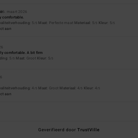
ié
6. maart 2026
ly comfortable.
waliteitverhouding
: 5
Maat
: Perfecte maat
Materiaal
: 5
Kleur
: 5
/5
/5
/5
uct aan
26
rly comfortable. A bit firm
uding
: 5
Maat
: Groot
Kleur
: 5
/5
/5
26
waliteitverhouding
: 4
Maat
: Groot
Materiaal
: 4
Kleur
: 4
/5
/5
/5
uct aan
Geverifieerd door
TrustVille