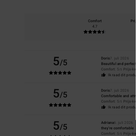
Comfort
Pri
4.7
5
Doris
7. juli 2026
/5
Beautiful and perfec
Comfort
: 5
Prijs-k
/5
Ik raad dit prod
5
Doris
7. juli 2026
/5
Comfortable and attr
Comfort
: 5
Prijs-k
/5
Ik raad dit prod
5
Adriana
6. juli 2026
/5
they’re comfortable
Comfort
: 5
Prijs-k
/5