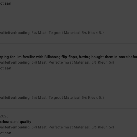
uct aan
waliteitverhouding
: 5
Maat
: Te groot
Materiaal
: 5
Kleur
: 5
/5
/5
/5
hoping for. I’m familiar with Billabong flip-flops, having bought them in-store befo
waliteitverhouding
: 5
Maat
: Perfecte maat
Materiaal
: 5
Kleur
: 5
/5
/5
/5
uct aan
waliteitverhouding
: 5
Maat
: Te groot
Materiaal
: 5
Kleur
: 5
/5
/5
/5
l 2026
 colours and quality
waliteitverhouding
: 5
Maat
: Perfecte maat
Materiaal
: 5
Kleur
: 5
/5
/5
/5
uct aan