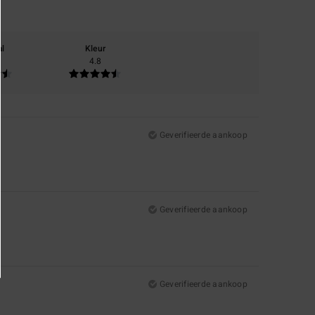
al
Kleur
4.8
Geverifieerde aankoop
Geverifieerde aankoop
Geverifieerde aankoop