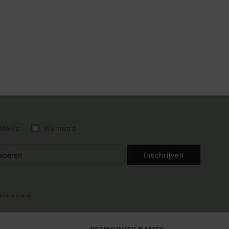
Men's
Women's
Inschrijven
lkomst e-mail