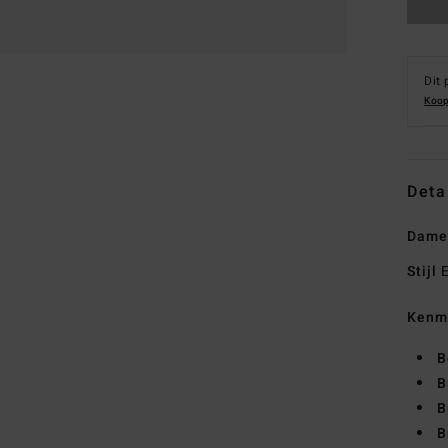
Dit 
Koop
Deta
Dame
Stijl
E
Kenm
B
B
B
B