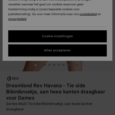
verzetten wanneer het gaat om cookies waarvoor geen
toestemming nodig is (zoals bepaalde cookies voor
publieksmeting). Ga voor meer informatie naar ons
cookiebeleid
en
privacybeleid
Cookie-instellingen
Alles accepteren
ECO
Dreamland Rev Havana - Tie side
Bikinibroekje, aan twee kanten draagbaar
voor Dames
Dames Multi Tie side Bikinibroekje, aan twee kanten
draagbaar