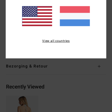
Bedekking:
Medium bedekking van de billen
Hoogte taille:
Hoge taille tot net onder de navel
Sluiting:
Gestrikt op de zijnaden
Branding:
Logoborduursel
Andere kenmerken: Aan twee kanten draagbare print
Samenstelling
[Hoofdmateriaal] 84% gerecycled
View all countries
polyester, 16% elastaan
Bezorging & Retour
Recently Viewed