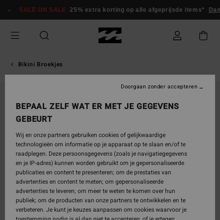
Ga
SALE ON SALE
25% extra korting op alle afgeprijsde items*
Dam
naar
Productinformatie
Bikini Broekjes
Doorgaan zonder accepteren
BEPAAL ZELF WAT ER MET JE GEGEVENS
GEBEURT
Wij en onze partners gebruiken cookies of gelijkwaardige
technologieën om informatie op je apparaat op te slaan en/of te
raadplegen. Deze persoonsgegevens (zoals je navigatiegegevens
en je IP-adres) kunnen worden gebruikt om je gepersonaliseerde
publicaties en content te presenteren; om de prestaties van
advertenties en content te meten; om gepersonaliseerde
advertenties te leveren; om meer te weten te komen over hun
publiek; om de producten van onze partners te ontwikkelen en te
verbeteren. Je kunt je keuzes aanpassen om cookies waarvoor je
toestemming nodig is al dan niet te accepteren, of je ertegen