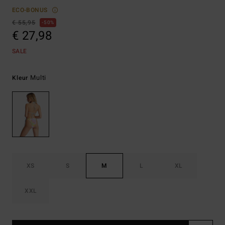
ECO-BONUS
€ 55,95
50%
€ 27,98
SALE
Multi
Kleur
XS
S
M
L
XL
XXL