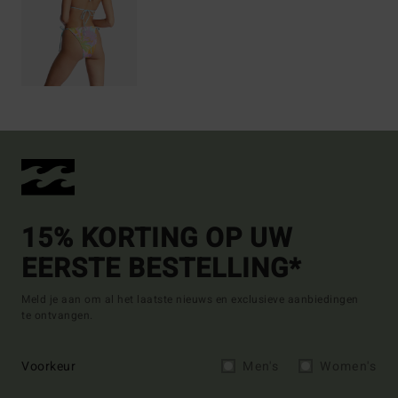
15% KORTING OP UW
EERSTE BESTELLING*
Meld je aan om al het laatste nieuws en exclusieve aanbiedingen
te ontvangen.
Voorkeur
Men's
Women's