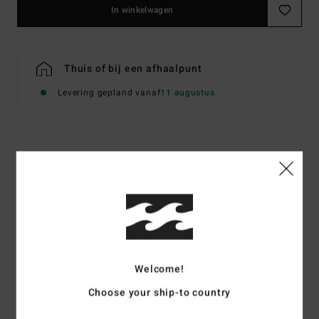
In winkelwagen
Thuis of bij een afhaalpunt
Levering gepland vanaf
11 augustus
Details & functies
Dames Multi Tie side Bikinibroekje, aan twee kanten
draagbaar
Stijl
ABJX400709
Kleurcode
mul
Kenmerken
Welcome!
Choose your ship-to country
Stof:
Perzikzachte stretchStof van gerecycled polyester
Fit:
Havana fit