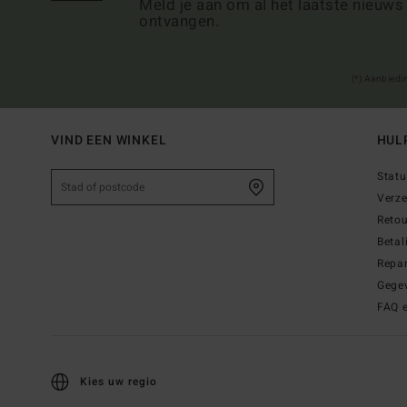
Meld je aan om al het laatste nieuws
ontvangen.
(*) Aanbiedi
VIND EEN WINKEL
HUL
Statu
Verz
Reto
Betal
Repar
Gege
FAQ 
Kies uw regio