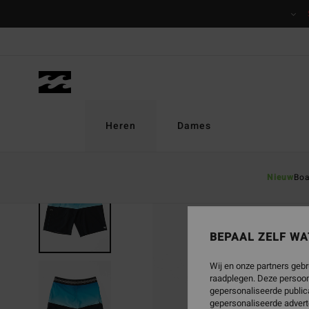
Ga
naar
Productinformatie
Heren
Dames
Nieuw
Boa
UITVERKOCHT
BEPAAL ZELF WA
Wij en onze partners gebr
raadplegen. Deze persoon
gepersonaliseerde publica
gepersonaliseerde advert