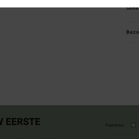
Same
Bezo
W EERSTE
Voorkeur