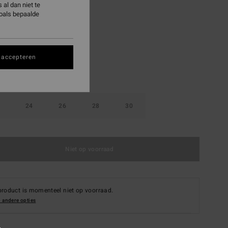
al dan niet te
zoals bepaalde
Neon Blue
 accepteren
24
26
28
30
Niet op voorraad
product is momenteel niet op voorraad.
 andere opties