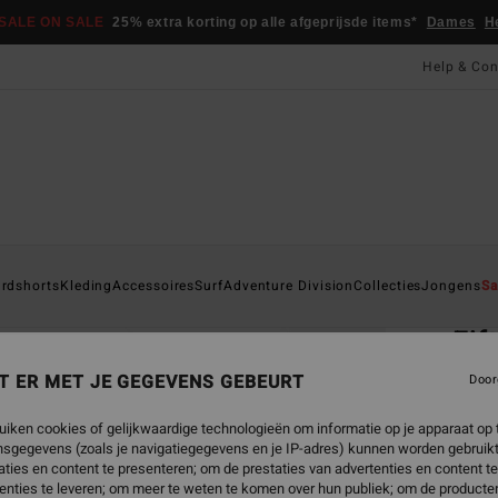
SALE ON SALE
25% extra korting op alle afgeprijsde items*
Dames
H
Help & Con
Startpa
rdshorts
Kleding
Accessoires
Surf
Adventure Division
Collecties
Jongens
Sa
EC
Fif
Jonge
T ER MET JE GEGEVENS GEBEURT
Door
ECO-B
uiken cookies of gelijkwaardige technologieën om informatie op je apparaat op t
€ 5
sgegevens (zoals je navigatiegegevens en je IP-adres) kunnen worden gebruikt
ties en content te presenteren; om de prestaties van advertenties en content t
SALE 
enties te leveren; om meer te weten te komen over hun publiek; om de producten