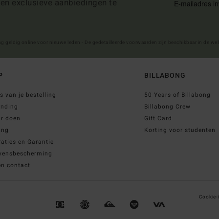
 en exclusieve aanbiedingen te
ng geldig online voor nieuwe leden - De gedetailleerde voorwaarden zijn beschikbaar in de we
P
BILLABONG
s van je bestelling
50 Years of Billabong
ending
Billabong Crew
ur doen
Gift Card
ing
Korting voor studenten
aties en Garantie
vensbescherming
en contact
Cookie-i