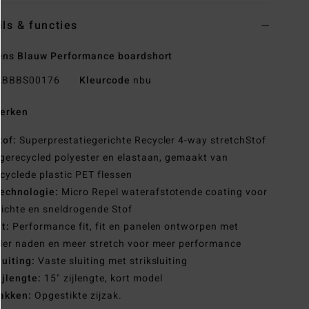
ils & functies
ns Blauw Performance boardshort
BBBS00176
Kleurcode
nbu
erken
tof:
Superprestatiegerichte Recycler 4-way stretchStof
gerecycled polyester en elastaan, gemaakt van
cyclede plastic PET flessen
echnologie:
Micro Repel waterafstotende coating voor
lichte en sneldrogende Stof
it:
Performance fit, fit en panelen ontworpen met
er naden en meer stretch voor meer performance
luiting:
Vaste sluiting met striksluiting
ijlengte:
15" zijlengte, kort model
akken:
Opgestikte zijzak.