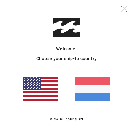
Deta
Jonge
Stijl
A
Kenm
Welcome!
Choose your ship-to country
S
van 
gere
T
een 
F
mind
S
View all countries
Z
Z