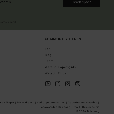
Inschrijven
lkomst e-mail
COMMUNITY HEREN
Eco
Blog
Team
Wetsuit Kopersgids
Wetsuit Finder
nstellingen |
Privacybeleid |
Verkoopvoorwaarden |
Gebruiksvoorwaarden |
Voowaarden Billabong Crew |
Cookiebeleid
© 2026 Billabong