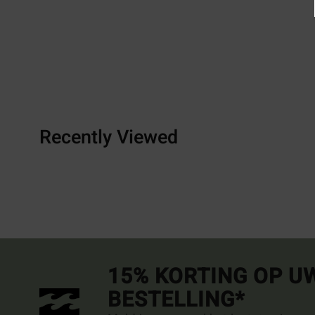
Recently Viewed
15% KORTING OP U
BESTELLING*