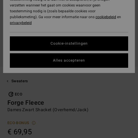
verzetten wanneer het gaat om cookies waarvoor geen
toestemming nodig is (zoals bepaalde cookies voor
publieksmeting). Ga voor meer informatie naar ons
cookiebeleid
en
privacybeleid
Cookie-instellingen
Alles accepteren
Sweaters
ECO
Forge Fleece
Dames Zwart Shacket (Overhemd/Jack)
ECO-BONUS
€ 69,95