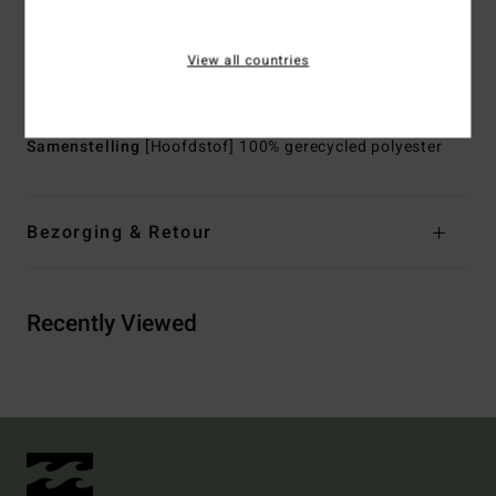
Sluiting:
Knoopsluiting
Zakken:
Borstzakken met klep
View all countries
Logo:
Metalen plaatje
Andere kenmerken:
Ribboord bij de kraag en boorden
Samenstelling
[Hoofdstof] 100% gerecycled polyester
Bezorging & Retour
Recently Viewed