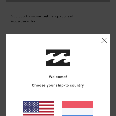
Dit product is momenteel niet op voorraad.
Koop andere opties
Details & functies
Heren Blauw Fleece Overshirt
Stijl
ABYFT00101
Kleurcode
bsp0
Welcome!
Kenmerken
Choose your ship-to country
Collectie:
Adventure Division
Stof:
Gerecycled polyester
Recycler micro repel stof
Waterdichtheid:
Stof met duurzame waterafstotende
behandeling (DWR) die je droog houdt en beschermt tegen