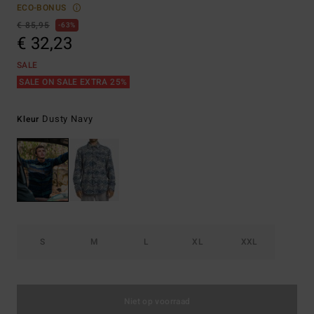
ECO-BONUS
€ 85,95
63%
€ 32,23
SALE
SALE ON SALE EXTRA 25%
Dusty Navy
Kleur
S
M
L
XL
XXL
Niet op voorraad