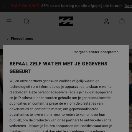
Ga
SALE ON SALE
25% extra korting op alle afgeprijsde items*
Dame
naar
Productinformatie
Fleece Items
Doorgaan zonder accepteren
BEPAAL ZELF WAT ER MET JE GEGEVENS
GEBEURT
Wij en onze partners gebruiken cookies of gelijkwaardige
technologieën om informatie op je apparaat op te slaan en/of te
raadplegen. Deze persoonsgegevens (zoals je navigatiegegevens
en je IP-adres) kunnen worden gebruikt om je gepersonaliseerde
publicaties en content te presenteren; om de prestaties van
advertenties en content te meten; om gepersonaliseerde
advertenties te leveren; om meer te weten te komen over hun
publiek; om de producten van onze partners te ontwikkelen en te
verbeteren. Je kunt je keuzes aanpassen om cookies waarvoor je
toestemming nodig is al dan niet te accepteren, of je ertegen