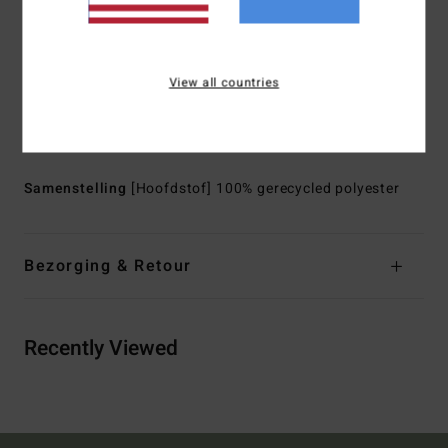
de elementen
Halslijn:
Kraag
Mouwen:
Lange mouwen
View all countries
Sluiting:
knoopsluiting aan de voorkant
Zakken:
borstzak
Andere kenmerken:
Mechanische stretch
Samenstelling
[Hoofdstof] 100% gerecycled polyester
Bezorging & Retour
Recently Viewed