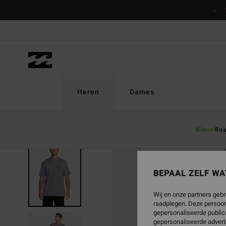
Ga
naar
Productinformatie
Heren
Dames
Nieuw
Boa
UITVERKOCHT
BEPAAL ZELF WA
Wij en onze partners gebr
raadplegen. Deze persoon
gepersonaliseerde publica
gepersonaliseerde advert