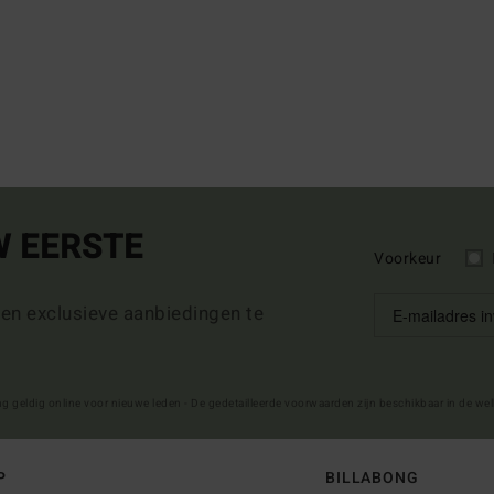
W EERSTE
Voorkeur
 en exclusieve aanbiedingen te
ng geldig online voor nieuwe leden - De gedetailleerde voorwaarden zijn beschikbaar in de we
P
BILLABONG