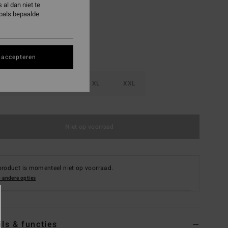
al dan niet te
zoals bepaalde
 accepteren
M
L
XL
XXL
Niet op voorraad
product is momenteel niet op voorraad.
 andere opties
ils & functies