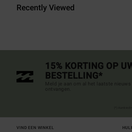
Recently Viewed
15% KORTING OP U
BESTELLING*
Meld je aan om al het laatste nieuws
ontvangen.
(*) Aanbiedi
VIND EEN WINKEL
HUL