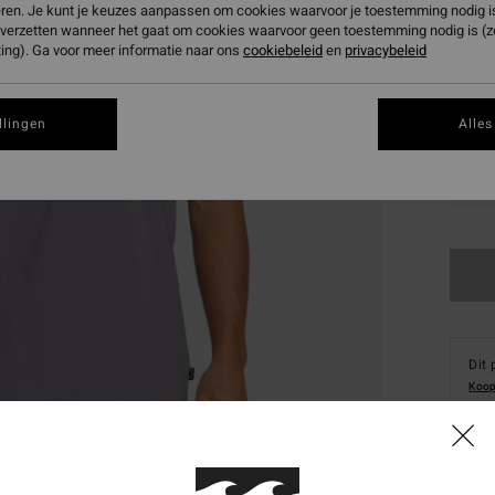
eren. Je kunt je keuzes aanpassen om cookies waarvoor je toestemming nodig is 
n verzetten wanneer het gaat om cookies waarvoor geen toestemming nodig is (
ing). Ga voor meer informatie naar ons
cookiebeleid
en
privacybeleid
llingen
Alles
S
Dit 
Koop
Deta