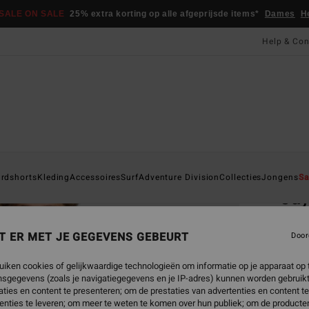
SALE ON SALE
25% extra korting op alle afgeprijsde items*
Dames
H
Help & Con
Startpa
rdshorts
Kleding
Accessoires
Surf
Adventure Division
Collecties
Jongens
Sa
Ja
Heren
T ER MET JE GEGEVENS GEBEURT
Door
€ 2
uiken cookies of gelijkwaardige technologieën om informatie op je apparaat op t
SALE 
sgegevens (zoals je navigatiegegevens en je IP-adres) kunnen worden gebruikt
ties en content te presenteren; om de prestaties van advertenties en content t
enties te leveren; om meer te weten te komen over hun publiek; om de producten
Kleur