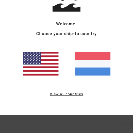
Heren
Stijl
2
Welcome!
Choose your ship-to country
Kenm
S
K
Z
T
L
Same
View all countries
Bezo