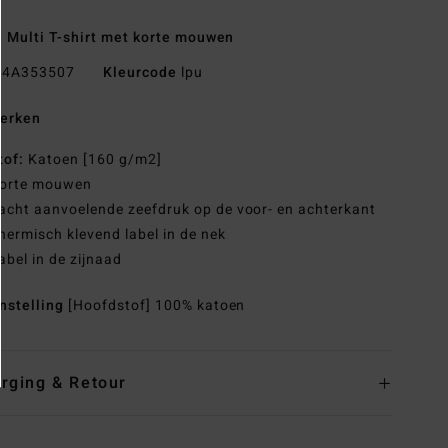
 Multi T-shirt met korte mouwen
4A353507
Kleurcode
lpu
erken
tof:
Katoen [160 g/m2]
orte mouwen
acht aanvoelende zeefdruk op de voor- en achterkant
hermisch klevend label in de nek
abel in de zijnaad
nstelling
[Hoofdstof] 100% katoen
rging & Retour