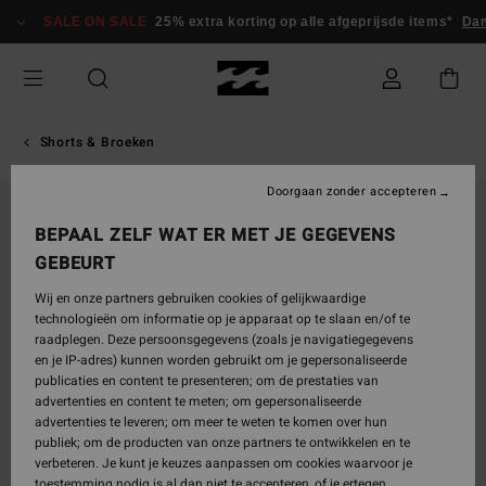
Ga
SALE ON SALE
25% extra korting op alle afgeprijsde items*
Dam
naar
Productinformatie
Shorts & Broeken
Doorgaan zonder accepteren
BEPAAL ZELF WAT ER MET JE GEGEVENS
GEBEURT
Wij en onze partners gebruiken cookies of gelijkwaardige
technologieën om informatie op je apparaat op te slaan en/of te
raadplegen. Deze persoonsgegevens (zoals je navigatiegegevens
en je IP-adres) kunnen worden gebruikt om je gepersonaliseerde
publicaties en content te presenteren; om de prestaties van
advertenties en content te meten; om gepersonaliseerde
advertenties te leveren; om meer te weten te komen over hun
publiek; om de producten van onze partners te ontwikkelen en te
verbeteren. Je kunt je keuzes aanpassen om cookies waarvoor je
toestemming nodig is al dan niet te accepteren, of je ertegen