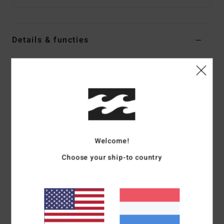
Details & functies
Jongens Blauw Broek met Elastische taille
Stijl
EBBNP03003
Kleurcode
bsp0
Kenmerken
Stof:
Middelzware katoenen twillstof
Pasvorm:
Relaxed model
Welcome!
Taille:
Elastische tailleband
Choose your ship-to country
Sluiting:
Trekkoord aan de binnenkant
zakken:
zakken met een opening opzij
Paspelzakken op de achterkant
Andere kenmerken:
Riemlussen
Samenstelling
[Hoofdstof] 100% katoen