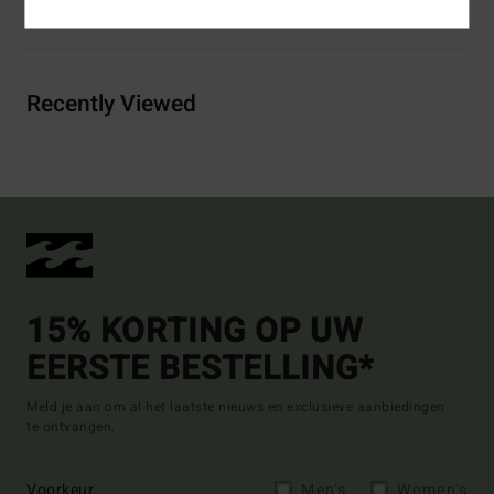
Bezorging & Retour
Recently Viewed
15% KORTING OP UW
EERSTE BESTELLING*
Meld je aan om al het laatste nieuws en exclusieve aanbiedingen
te ontvangen.
Voorkeur
Men's
Women's