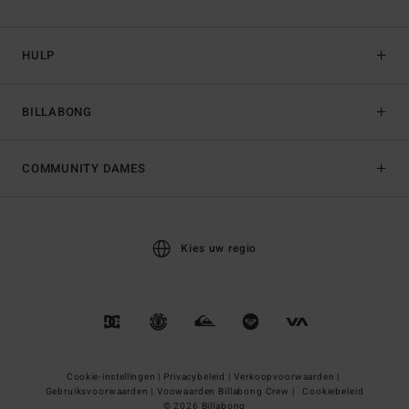
HULP
BILLABONG
COMMUNITY DAMES
Kies uw regio
Cookie-instellingen |
Privacybeleid |
Verkoopvoorwaarden |
Gebruiksvoorwaarden |
Voowaarden Billabong Crew |
Cookiebeleid
© 2026 Billabong