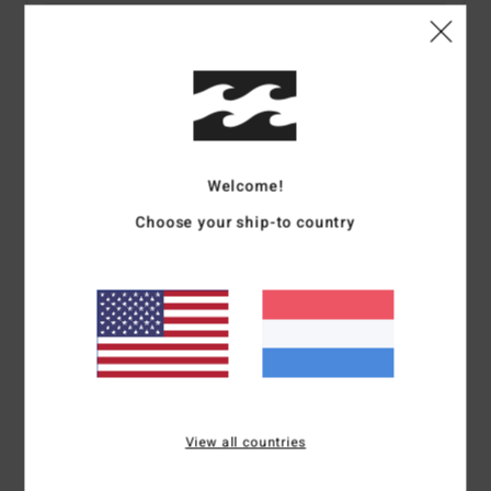
Details & functies
Dames Roze Strand Onesie
Stijl
EBJX603002
Kleurcode
pek
Welcome!
Kenmerken
Choose your ship-to country
Collectie:
My Milkshake-collectie
stof:
mix van polyester en katoen
Halslijn:
V-hals
Bandjes:
vaste bandjes
Sluiting:
vaste sluiting
Samenstelling
[Hoofdstof] 60% katoen, 40% polyester
View all countries