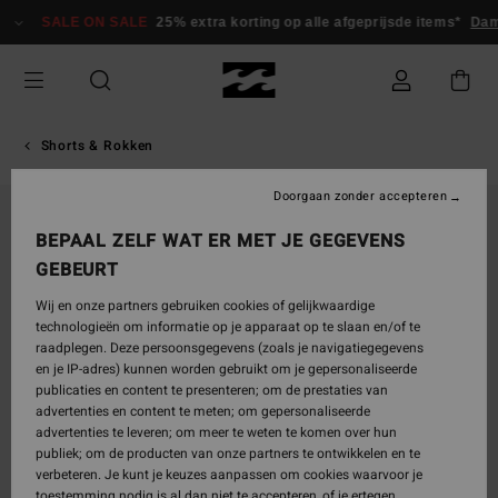
Ga
SALE ON SALE
25% extra korting op alle afgeprijsde items*
Dam
naar
Productinformatie
Shorts & Rokken
Doorgaan zonder accepteren
UITVERKOCHT
BEPAAL ZELF WAT ER MET JE GEGEVENS
GEBEURT
Wij en onze partners gebruiken cookies of gelijkwaardige
technologieën om informatie op je apparaat op te slaan en/of te
raadplegen. Deze persoonsgegevens (zoals je navigatiegegevens
en je IP-adres) kunnen worden gebruikt om je gepersonaliseerde
publicaties en content te presenteren; om de prestaties van
advertenties en content te meten; om gepersonaliseerde
advertenties te leveren; om meer te weten te komen over hun
publiek; om de producten van onze partners te ontwikkelen en te
verbeteren. Je kunt je keuzes aanpassen om cookies waarvoor je
toestemming nodig is al dan niet te accepteren, of je ertegen