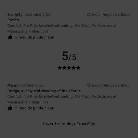
Scarlett
8. december 2025
Geverifieerde aankoop
Perfect
Comfort
: 5
Prijs-kwaliteitverhouding
: 5
Maat
: Perfecte maat
/5
/5
Materiaal
: 5
Kleur
: 5
/5
/5
Ik raad dit product aan
5
/5
Maier
7. oktober 2025
Geverifieerde aankoop
Design, quality and accuracy of the photos
Comfort
: 4
Prijs-kwaliteitverhouding
: 3
Maat
: Perfecte maat
/5
/5
Materiaal
: 4
Kleur
: 5
/5
/5
Ik raad dit product aan
Geverifieerd door
TrustVille