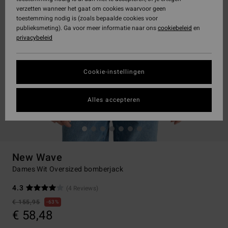
verzetten wanneer het gaat om cookies waarvoor geen
toestemming nodig is (zoals bepaalde cookies voor
publieksmeting). Ga voor meer informatie naar ons
cookiebeleid
en
privacybeleid
Cookie-instellingen
Alles accepteren
New Wave
Dames Wit Oversized bomberjack
4.3
(4 Reviews)
€ 155,95
63%
€ 58,48