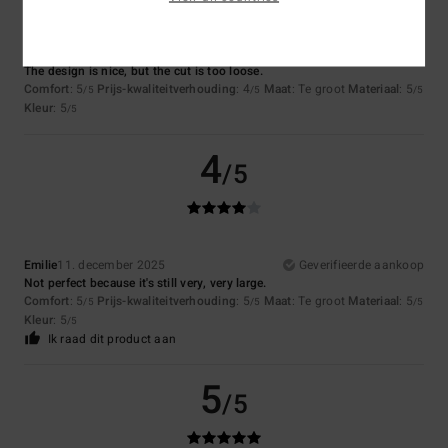
Laurence
12. december 2025
Geverifieerde aankoop
The design is nice, but the cut is too loose.
Comfort
: 5
Prijs-kwaliteitverhouding
: 4
Maat
: Te groot
Materiaal
: 5
/5
/5
/5
Kleur
: 5
/5
4
/5
Emilie
11. december 2025
Geverifieerde aankoop
Not perfect because it's still very, very large.
Comfort
: 5
Prijs-kwaliteitverhouding
: 5
Maat
: Te groot
Materiaal
: 5
/5
/5
/5
Kleur
: 5
/5
Ik raad dit product aan
5
/5