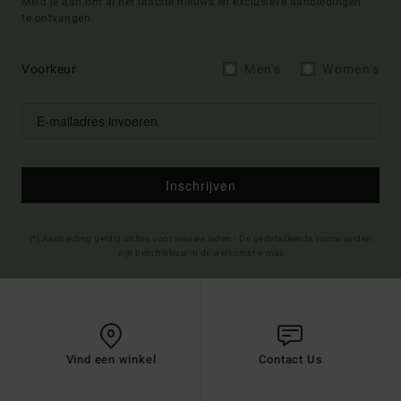
Meld je aan om al het laatste nieuws en exclusieve aanbiedingen
te ontvangen.
Voorkeur
Men's
Women's
Inschrijven
(*) Aanbieding geldig online voor nieuwe leden - De gedetailleerde voorwaarden
zijn beschikbaar in de welkomst e-mail
Vind een winkel
Contact Us