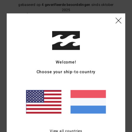
gebaseerd op
4 geverifieerde beoordelingen
sinds oktober
2025
75% van onze klanten bevelen dit product aan
Comfort
Prijs-kwaliteitverhouding
4.8
4.3
Maat
Materiaal
4.8
Welcome!
Te klein
Te groot
Choose your ship-to country
Kleur
5.0
3
/5
View all countries