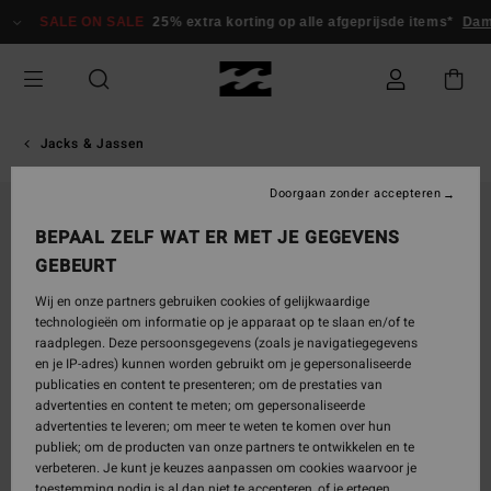
Ga
SALE ON SALE
25% extra korting op alle afgeprijsde items*
Dame
naar
Productinformatie
Jacks & Jassen
Doorgaan zonder accepteren
BEPAAL ZELF WAT ER MET JE GEGEVENS
GEBEURT
Wij en onze partners gebruiken cookies of gelijkwaardige
technologieën om informatie op je apparaat op te slaan en/of te
raadplegen. Deze persoonsgegevens (zoals je navigatiegegevens
en je IP-adres) kunnen worden gebruikt om je gepersonaliseerde
publicaties en content te presenteren; om de prestaties van
advertenties en content te meten; om gepersonaliseerde
advertenties te leveren; om meer te weten te komen over hun
publiek; om de producten van onze partners te ontwikkelen en te
verbeteren. Je kunt je keuzes aanpassen om cookies waarvoor je
toestemming nodig is al dan niet te accepteren, of je ertegen