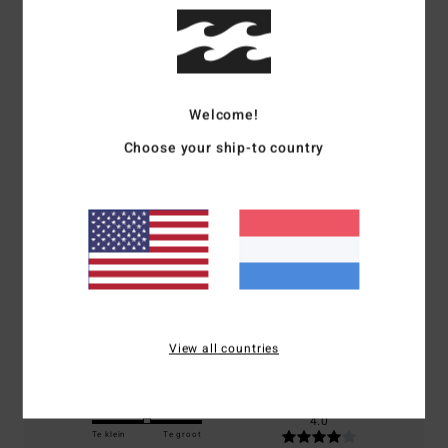
Reviews van klanten
Gemiddelde score
Welcome!
5.0
Choose your ship-to country
/5
gebaseerd op
1 geverifieerde beoordelingen
sinds november
2025
0% van onze klanten bevelen dit product aan
Comfort
Prijs-kwaliteitverhouding
4.0
4.0
View all countries
Maat
Materiaal
4.0
Te klein
Te groot