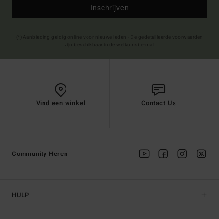
Inschrijven
(*) Aanbieding geldig online voor nieuwe leden - De gedetailleerde voorwaarden
zijn beschikbaar in de welkomst e-mail
Vind een winkel
Contact Us
Community Heren
HULP