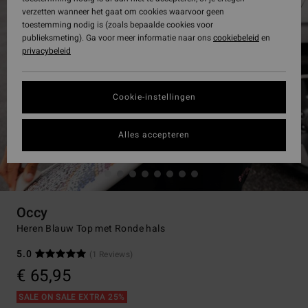
verzetten wanneer het gaat om cookies waarvoor geen
toestemming nodig is (zoals bepaalde cookies voor
publieksmeting). Ga voor meer informatie naar ons
cookiebeleid
en
privacybeleid
Cookie-instellingen
Alles accepteren
Occy
Heren Blauw Top met Ronde hals
5.0
(1 Reviews)
€ 65,95
SALE ON SALE EXTRA 25%