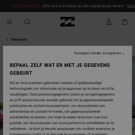
Ga
SALE ON SALE
25% extra korting op alle afgeprijsde items*
Dame
naar
Productinformatie
Sweaters
Doorgaan zonder accepteren
UITVERKOCHT
BEPAAL ZELF WAT ER MET JE GEGEVENS
GEBEURT
Wij en onze partners gebruiken cookies of gelijkwaardige
technologieën om informatie op je apparaat op te slaan en/of te
raadplegen. Deze persoonsgegevens (zoals je navigatiegegevens
en je IP-adres) kunnen worden gebruikt om je gepersonaliseerde
publicaties en content te presenteren; om de prestaties van
advertenties en content te meten; om gepersonaliseerde
advertenties te leveren; om meer te weten te komen over hun
publiek; om de producten van onze partners te ontwikkelen en te
verbeteren. Je kunt je keuzes aanpassen om cookies waarvoor je
toestemming nodig is al dan niet te accepteren, of je ertegen