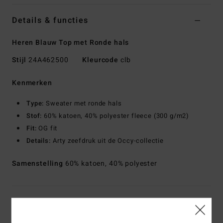
Details & functies
Heren Blauw Top met Ronde hals
Stijl
24A462500
Kleurcode
clb
Kenmerken
Type:
Sweater met ronde hals
Stof:
60% katoen, 40% polyester fleece (300 g/m2)
Fit:
OG fit
Details:
Arty zeefdruk uit de Occy-collectie
Samenstelling
60% katoen, 40% polyester
Bezorging & Retour