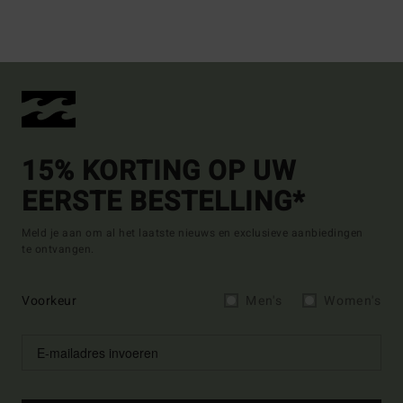
15% KORTING OP UW
EERSTE BESTELLING*
Meld je aan om al het laatste nieuws en exclusieve aanbiedingen
te ontvangen.
Voorkeur
Men's
Women's