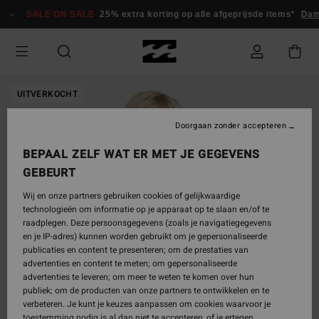
Ga
SALE ON SALE
25% extra korting op alle afgeprijsde items*
Dam
naar
Productinformatie
UITVERKOCHT
Doorgaan zonder accepteren
BEPAAL ZELF WAT ER MET JE GEGEVENS
GEBEURT
Wij en onze partners gebruiken cookies of gelijkwaardige
technologieën om informatie op je apparaat op te slaan en/of te
raadplegen. Deze persoonsgegevens (zoals je navigatiegegevens
en je IP-adres) kunnen worden gebruikt om je gepersonaliseerde
publicaties en content te presenteren; om de prestaties van
advertenties en content te meten; om gepersonaliseerde
advertenties te leveren; om meer te weten te komen over hun
publiek; om de producten van onze partners te ontwikkelen en te
verbeteren. Je kunt je keuzes aanpassen om cookies waarvoor je
toestemming nodig is al dan niet te accepteren, of je ertegen