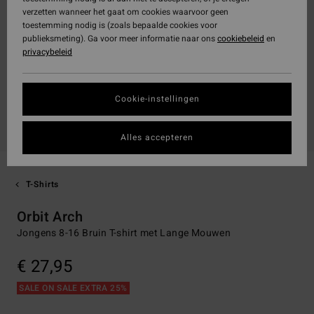
verzetten wanneer het gaat om cookies waarvoor geen
toestemming nodig is (zoals bepaalde cookies voor
publieksmeting). Ga voor meer informatie naar ons
cookiebeleid
en
privacybeleid
Cookie-instellingen
Alles accepteren
T-Shirts
Orbit Arch
Jongens 8-16 Bruin T-shirt met Lange Mouwen
€ 27,95
SALE ON SALE EXTRA 25%