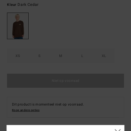
Dark Cedar
Kleur
XS
S
M
L
XL
Niet op voorraad
Dit product is momenteel niet op voorraad.
Koop andere opties