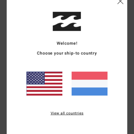
Details & functies
Jongens 8-16 Bruin T-shirt met Lange Mouwen
Stijl
EBBZT00195
Kleurcode
csr0
Welcome!
Kenmerken
Choose your ship-to country
Stof:
Katoen [160 g/m2]
T-shirt met lange mouw
Zacht aanvoelende zeefdruk voor en achter.
Thermisch klevend label in de nek
Label in de zijnaad
Samenstelling
[Hoofdstof] 100% katoen
View all countries
Bezorging & Retour