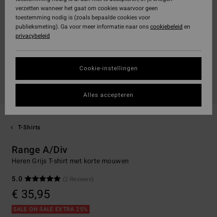
verzetten wanneer het gaat om cookies waarvoor geen
toestemming nodig is (zoals bepaalde cookies voor
publieksmeting). Ga voor meer informatie naar ons
cookiebeleid
en
privacybeleid
Cookie-instellingen
Alles accepteren
T-Shirts
Range A/Div
Heren Grijs T-shirt met korte mouwen
5.0
(2 Reviews)
€ 35,95
SALE ON SALE EXTRA 25%