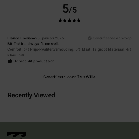
5
/5
Franco Emiliano
26. januari 2026
Geverifieerde aankoop
BB T-shirts always fit me well.
Comfort
: 5
Prijs-kwaliteitverhouding
: 5
Maat
: Te groot
Materiaal
: 4
/5
/5
/5
Kleur
: 5
/5
Ik raad dit product aan
Geverifieerd door
TrustVille
Recently Viewed