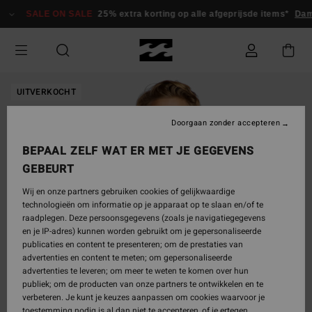
Ga
SALE ON SALE
25% extra korting op alle afgeprijsde items*
Dame
naar
Productinformatie
UITVERKOCHT
Doorgaan zonder accepteren
BEPAAL ZELF WAT ER MET JE GEGEVENS
GEBEURT
Wij en onze partners gebruiken cookies of gelijkwaardige
technologieën om informatie op je apparaat op te slaan en/of te
raadplegen. Deze persoonsgegevens (zoals je navigatiegegevens
en je IP-adres) kunnen worden gebruikt om je gepersonaliseerde
publicaties en content te presenteren; om de prestaties van
advertenties en content te meten; om gepersonaliseerde
advertenties te leveren; om meer te weten te komen over hun
publiek; om de producten van onze partners te ontwikkelen en te
verbeteren. Je kunt je keuzes aanpassen om cookies waarvoor je
toestemming nodig is al dan niet te accepteren, of je ertegen