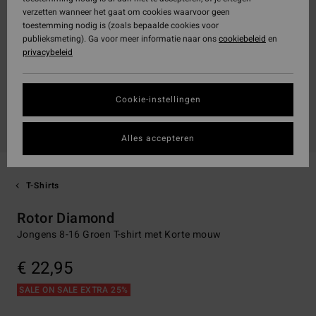
verzetten wanneer het gaat om cookies waarvoor geen
toestemming nodig is (zoals bepaalde cookies voor
publieksmeting). Ga voor meer informatie naar ons
cookiebeleid
en
privacybeleid
Cookie-instellingen
Alles accepteren
T-Shirts
Rotor Diamond
Jongens 8-16 Groen T-shirt met Korte mouw
€ 22,95
SALE ON SALE EXTRA 25%