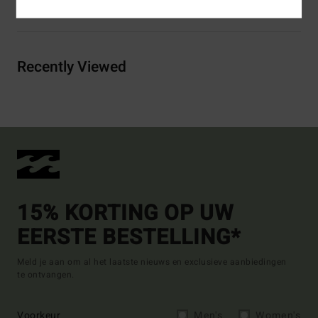
Bezorging & Retour
Recently Viewed
15% KORTING OP UW
EERSTE BESTELLING*
Meld je aan om al het laatste nieuws en exclusieve aanbiedingen
te ontvangen.
Voorkeur
Men's
Women's