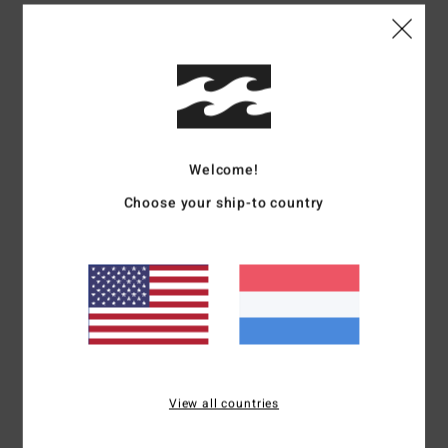
Details & functies
Jongens 8-16 Groen T-shirt met Korte mouw
Stijl
EBBZT00156
Kleurcode
gep0
Kenmerken
Welcome!
Stof:
Katoen [160 g/m2]
Choose your ship-to country
pasvorm:
normale pasvorm
Halslijn:
Ronde hals
Mouwen:
korte mouwen
Branding:
Zacht aanvoelende zeefdruk
Thermisch klevend label in de nek
Label in de zijnaad
Samenstelling
[Hoofdstof] 100% katoen
View all countries