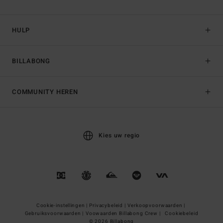
HULP
BILLABONG
COMMUNITY HEREN
Kies uw regio
Cookie-instellingen |
Privacybeleid |
Verkoopvoorwaarden |
Gebruiksvoorwaarden |
Voowaarden Billabong Crew |
Cookiebeleid
© 2026 Billabong