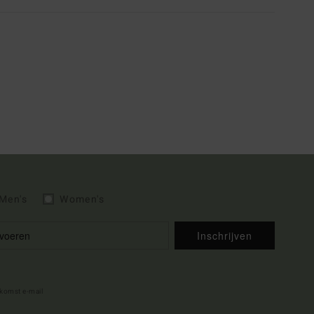
Men's
Women's
Inschrijven
lkomst e-mail