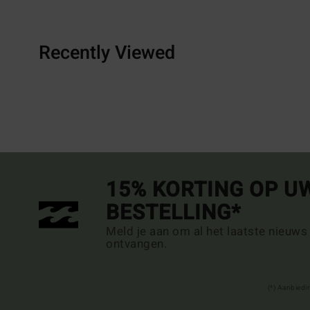
Recently Viewed
15% KORTING OP U
BESTELLING*
Meld je aan om al het laatste nieuws
ontvangen.
(*) Aanbiedi