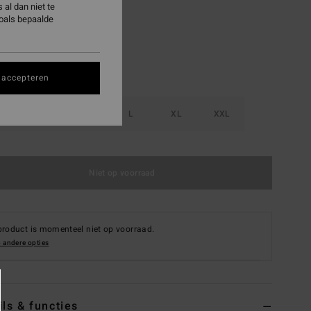
al dan niet te
zoals bepaalde
 accepteren
S
M
L
XL
XXL
Niet op voorraad
product is momenteel niet op voorraad.
 andere opties
ils & functies