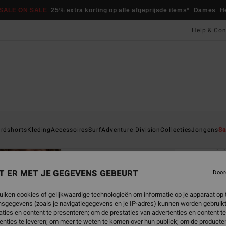
SALE ON SALE
25% extra korting op alle afgeprijsde items*
Dames
H
Help & Con
Startpa
rdshorts
Kleding
Accessoires
Surf
Adventure Division
Collecties
Jongens
Sa
Ro
Heren
T ER MET JE GEGEVENS GEBEURT
Door
€ 2
uiken cookies of gelijkwaardige technologieën om informatie op je apparaat op t
SALE 
sgegevens (zoals je navigatiegegevens en je IP-adres) kunnen worden gebruikt
ties en content te presenteren; om de prestaties van advertenties en content t
enties te leveren; om meer te weten te komen over hun publiek; om de producten
Kleur