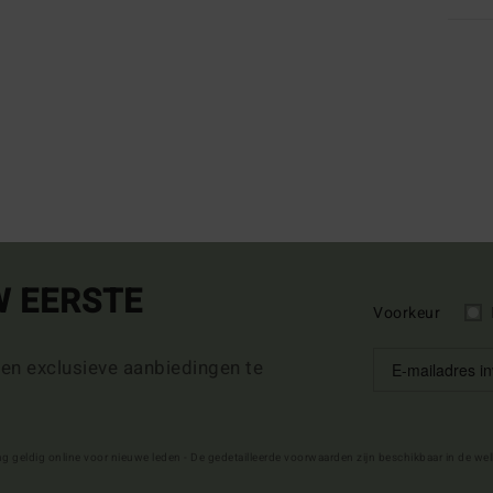
W EERSTE
Voorkeur
 en exclusieve aanbiedingen te
ng geldig online voor nieuwe leden - De gedetailleerde voorwaarden zijn beschikbaar in de we