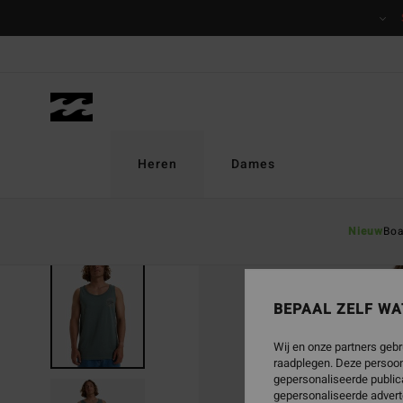
Ga
naar
Productinformatie
Heren
Dames
Nieuw
Boa
UITVERKOCHT
BEPAAL ZELF WA
Wij en onze partners gebr
raadplegen. Deze persoon
gepersonaliseerde publica
gepersonaliseerde advert