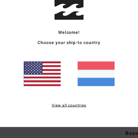
Heren
Stijl
E
Welcome!
Kenm
Choose your ship-to country
S
p
H
B
ach
T
L
View all countries
Same
Bezo