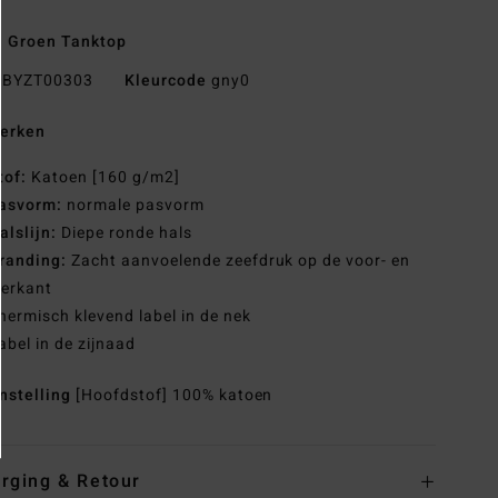
 Groen Tanktop
BYZT00303
Kleurcode
gny0
erken
tof:
Katoen [160 g/m2]
asvorm:
normale pasvorm
alslijn:
Diepe ronde hals
randing:
Zacht aanvoelende zeefdruk op de voor- en
terkant
hermisch klevend label in de nek
abel in de zijnaad
nstelling
[Hoofdstof] 100% katoen
rging & Retour