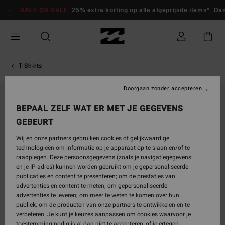
Ga
SALE ON SALE
25% extra korting op alle afgeprijsde items*
Da
naar
Productinformatie
T-Shirts
Doorgaan zonder accepteren
UITVERKOCHT
BEPAAL ZELF WAT ER MET JE GEGEVENS
GEBEURT
Wij en onze partners gebruiken cookies of gelijkwaardige
technologieën om informatie op je apparaat op te slaan en/of te
raadplegen. Deze persoonsgegevens (zoals je navigatiegegevens
en je IP-adres) kunnen worden gebruikt om je gepersonaliseerde
publicaties en content te presenteren; om de prestaties van
advertenties en content te meten; om gepersonaliseerde
advertenties te leveren; om meer te weten te komen over hun
publiek; om de producten van onze partners te ontwikkelen en te
verbeteren. Je kunt je keuzes aanpassen om cookies waarvoor je
toestemming nodig is al dan niet te accepteren, of je ertegen