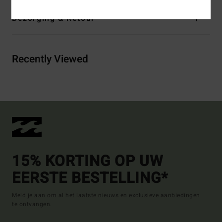
Bezorging & Retour
Recently Viewed
15% KORTING OP UW
EERSTE BESTELLING*
Meld je aan om al het laatste nieuws en exclusieve aanbiedingen
te ontvangen.