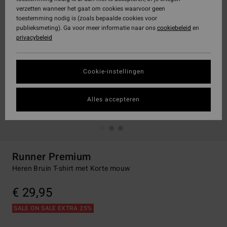
verzetten wanneer het gaat om cookies waarvoor geen
toestemming nodig is (zoals bepaalde cookies voor
publieksmeting). Ga voor meer informatie naar ons
cookiebeleid
en
privacybeleid
Cookie-instellingen
Alles accepteren
Runner Premium
Heren Bruin T-shirt met Korte mouw
€ 29,95
SALE ON SALE EXTRA 25%