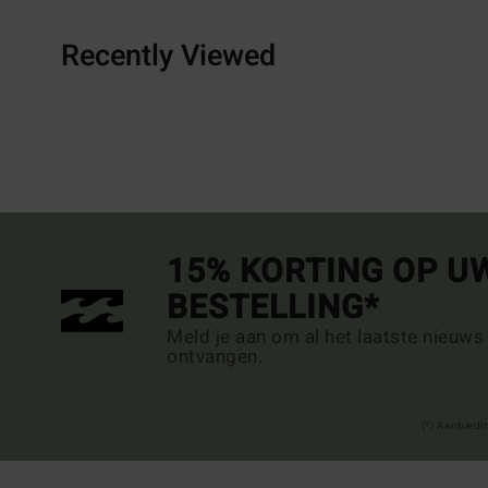
Recently Viewed
15% KORTING OP U
BESTELLING*
Meld je aan om al het laatste nieuws
ontvangen.
(*) Aanbiedi