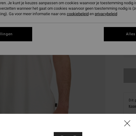
eren. Je kunt je keuzes aanpassen om cookies waarvoor je toestemming nodig is 
n verzetten wanneer het gaat om cookies waarvoor geen toestemming nodig is (
ing). Ga voor meer informatie naar ons
cookiebeleid
en
privacybeleid
llingen
Alles
S
Dit 
Koop
Deta