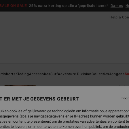
SALE ON SALE
25% extra korting op alle afgeprijsde items*
Dames
H
Help & Con
Startpa
rdshorts
Kleding
Accessoires
Surf
Adventure Division
Collecties
Jongens
Sa
So
Heren
T ER MET JE GEGEVENS GEBEURT
Door
€ 2
uiken cookies of gelijkwaardige technologieën om informatie op je apparaat op t
SALE 
sgegevens (zoals je navigatiegegevens en je IP-adres) kunnen worden gebruikt
ties en content te presenteren; om de prestaties van advertenties en content t
enties te leveren; om meer te weten te komen over hun publiek; om de producten
Kleur