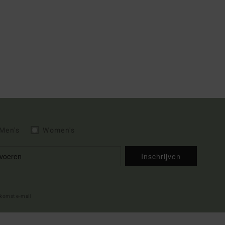
Men's
Women's
Inschrijven
lkomst e-mail