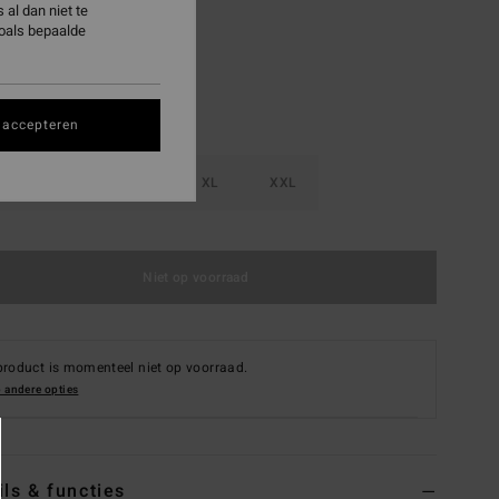
al dan niet te
zoals bepaalde
 accepteren
M
L
XL
XXL
Niet op voorraad
product is momenteel niet op voorraad.
 andere opties
ils & functies