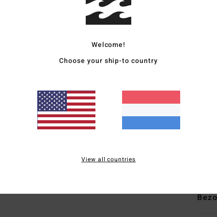
Heren
Stijl
2
Welcome!
Kenm
Choose your ship-to country
S
T
Z
D
E
de 
View all countries
Same
Bezo