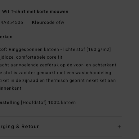
 Wit T-shirt met korte mouwen
4A354506
Kleurcode
ofw
erken
tof:
Ringgesponnen katoen - lichte stof [160 g/m2]
ijdloze, comfortabele core fit
acht aanvoelende zeefdruk op de voor- en achterkant
e stof is zachter gemaakt met een wasbehandeling
tiket in de zijnaad en thermisch geprint neketiket aan
binnenkant
nstelling
[Hoofdstof] 100% katoen
rging & Retour