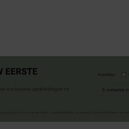
W EERSTE
Voorkeur
 en exclusieve aanbiedingen te
ng geldig online voor nieuwe leden - De gedetailleerde voorwaarden zijn beschikbaar in de we