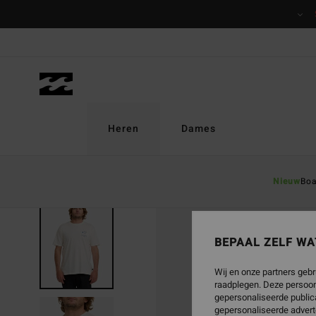
Ga
naar
Productinformatie
Heren
Dames
Nieuw
Boa
UITVERKOCHT
BEPAAL ZELF WA
Wij en onze partners gebr
raadplegen. Deze persoon
gepersonaliseerde publica
gepersonaliseerde advert