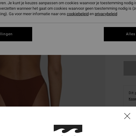
eren. Je kunt je keuzes aanpassen om cookies waarvoor je toestemming nodig is 
n verzetten wanneer het gaat om cookies waarvoor geen toestemming nodig is (
ing). Ga voor meer informatie naar ons
cookiebeleid
en
privacybeleid
llingen
Alles
XS
Dit 
Koop
Deta