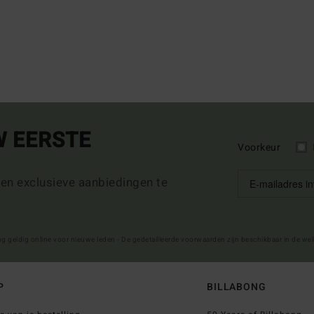
W EERSTE
Voorkeur
 en exclusieve aanbiedingen te
ng geldig online voor nieuwe leden - De gedetailleerde voorwaarden zijn beschikbaar in de we
P
BILLABONG