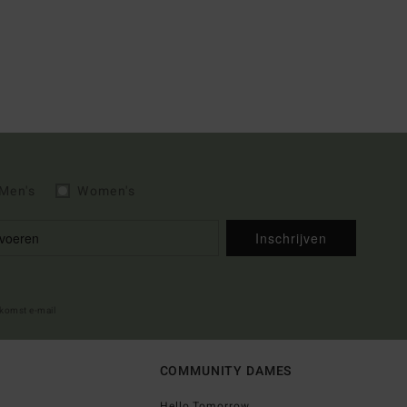
Men's
Women's
Inschrijven
lkomst e-mail
COMMUNITY DAMES
Hello Tomorrow