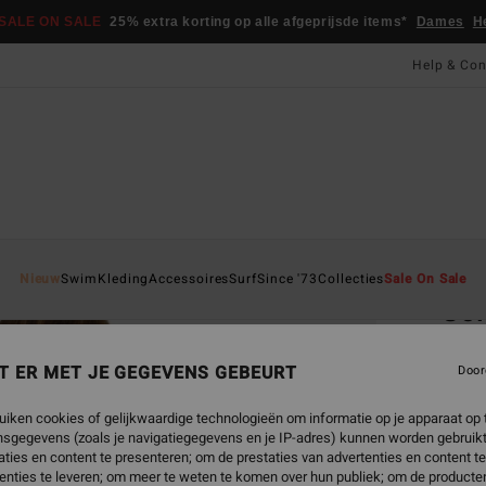
SALE ON SALE
25% extra korting op alle afgeprijsde items*
Dames
H
Help & Con
Startpa
Nieuw
Swim
Kleding
Accessoires
Surf
Since '73
Collecties
Sale On Sale
Sol
Dames
T ER MET JE GEGEVENS GEBEURT
Door
€ 2
uiken cookies of gelijkwaardige technologieën om informatie op je apparaat op t
sgegevens (zoals je navigatiegegevens en je IP-adres) kunnen worden gebruikt
ties en content te presenteren; om de prestaties van advertenties en content t
Kleur
enties te leveren; om meer te weten te komen over hun publiek; om de producten