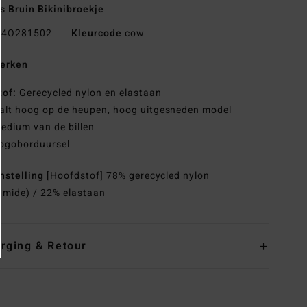
 Bruin Bikinibroekje
4O281502
Kleurcode
cow
erken
tof:
Gerecycled nylon en elastaan
alt hoog op de heupen, hoog uitgesneden model
edium van de billen
ogoborduursel
nstelling
[Hoofdstof] 78% gerecycled nylon
amide) / 22% elastaan
rging & Retour