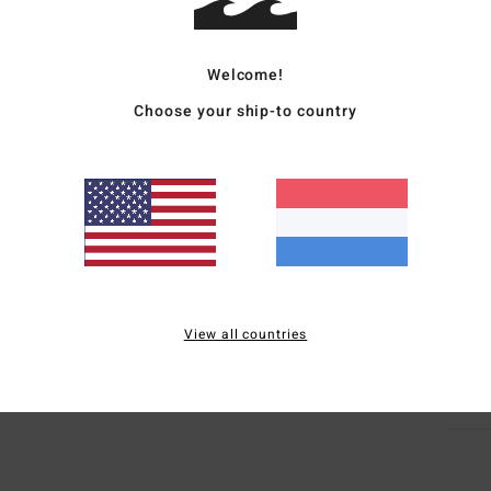
Dames
Stijl
2
Welcome!
Kenm
Choose your ship-to country
S
V
M
L
Same
(poly
View all countries
Bezo