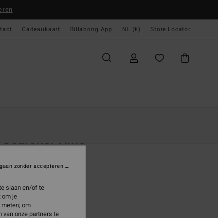
eren
tact
Cadeaukaart
Billabong App
NL (€)
Store Locator
gina
Dames
Swim
Bikini Broekjes
 Searcher Hike
 Bruin Bikinibroekje
gaan zonder accepteren
9,95
e slaan en/of te
 om je
e meten; om
Cowhide
 van onze partners te