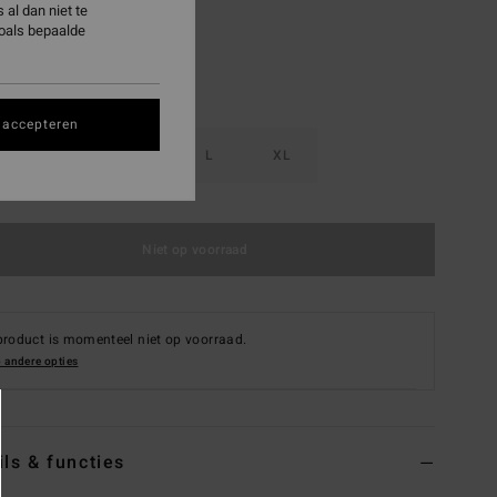
al dan niet te
zoals bepaalde
 accepteren
S
M
L
XL
Niet op voorraad
product is momenteel niet op voorraad.
 andere opties
ils & functies