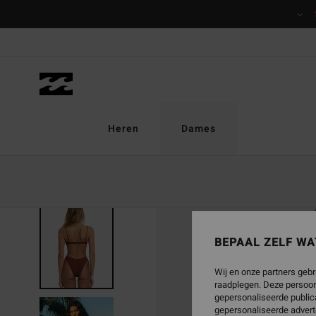
Ga
naar
Productinformatie
Heren
Dames
UITVERKOCHT
BEPAAL ZELF WA
Wij en onze partners gebr
raadplegen. Deze persoon
gepersonaliseerde publica
gepersonaliseerde advert