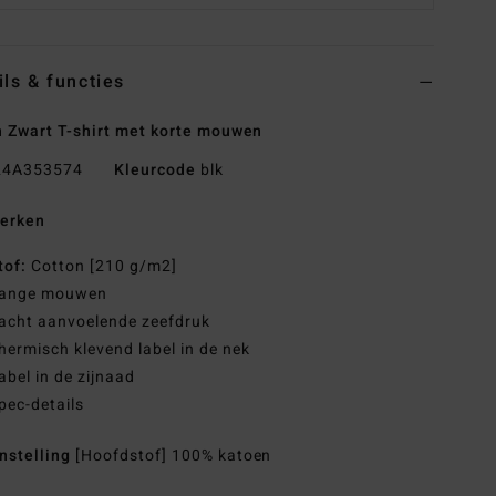
ils & functies
 Zwart T-shirt met korte mouwen
4A353574
Kleurcode
blk
erken
tof:
Cotton [210 g/m2]
ange mouwen
acht aanvoelende zeefdruk
hermisch klevend label in de nek
abel in de zijnaad
pec-details
nstelling
[Hoofdstof] 100% katoen