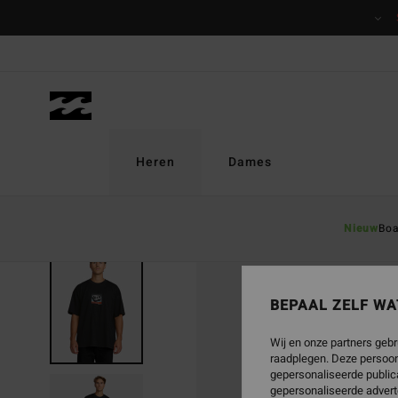
Ga
naar
Productinformatie
Heren
Dames
Nieuw
Boa
BEPAAL ZELF WA
Wij en onze partners gebr
raadplegen. Deze persoon
gepersonaliseerde publica
gepersonaliseerde advert