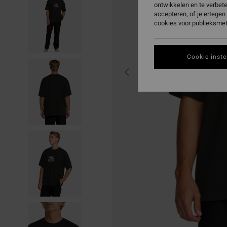
ontwikkelen en te verbet
accepteren, of je ertege
cookies voor publieksmet
Cookie-inste