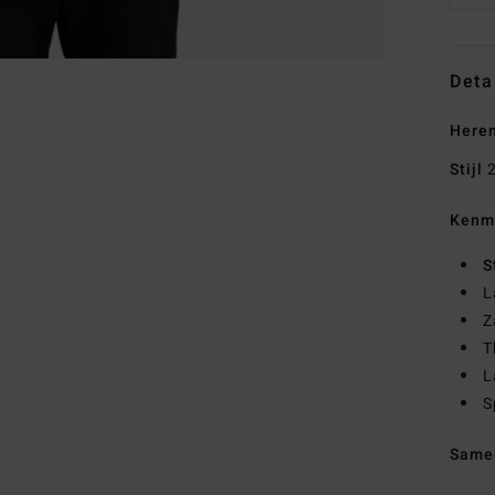
Deta
Heren
Stijl
2
Kenm
S
L
Z
T
L
S
Same