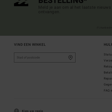
BESTELLING*
Meld je aan om al het laatste nieuws
ontvangen.
(*) Aanbiedi
VIND EEN WINKEL
HUL
Statu
Verz
Reto
Betal
Repar
Gege
FAQ 
Kies uw regio