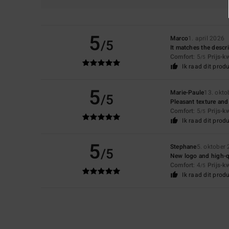
5
Marco
1. april 2026
/5
It matches the descri
Comfort
: 5
Prijs-k
/5
Ik raad dit prod
5
Marie-Paule
13. okto
/5
Pleasant texture and
Comfort
: 5
Prijs-k
/5
Ik raad dit prod
5
Stephane
5. oktober
/5
New logo and high-qu
Comfort
: 4
Prijs-k
/5
Ik raad dit prod