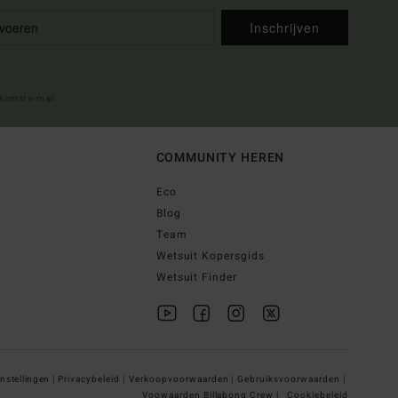
Inschrijven
lkomst e-mail
COMMUNITY HEREN
Eco
Blog
Team
Wetsuit Kopersgids
Wetsuit Finder
nstellingen |
Privacybeleid |
Verkoopvoorwaarden |
Gebruiksvoorwaarden |
Voowaarden Billabong Crew |
Cookiebeleid