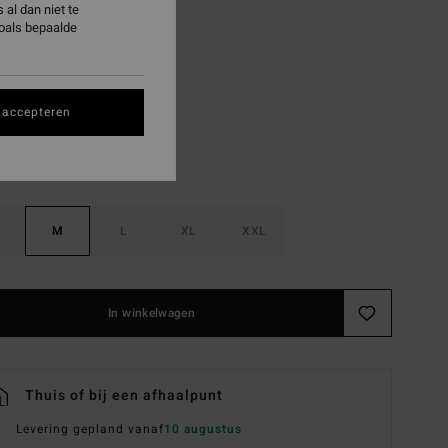
al dan niet te
ON SALE EXTRA 25%
zoals bepaalde
Black
 accepteren
M
L
XL
XXL
In winkelwagen
Thuis of bij een afhaalpunt
Levering gepland vanaf
10 augustus