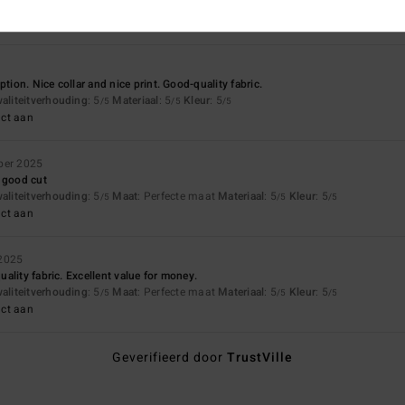
ption. Nice collar and nice print. Good-quality fabric.
waliteitverhouding
: 5
Materiaal
: 5
Kleur
: 5
/5
/5
/5
uct aan
ber 2025
 good cut
waliteitverhouding
: 5
Maat
: Perfecte maat
Materiaal
: 5
Kleur
: 5
/5
/5
/5
uct aan
 2025
ality fabric. Excellent value for money.
waliteitverhouding
: 5
Maat
: Perfecte maat
Materiaal
: 5
Kleur
: 5
/5
/5
/5
uct aan
Geverifieerd door
TrustVille