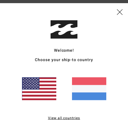
Bezo
Welcome!
Choose your ship-to country
Gemiddelde score
5.0
/5
gebaseerd op
3 geverifieerde beoordelingen
sinds oktober 2025
100% van onze klanten bevelen dit product aan
js-kwaliteitverhouding
Maat
Materia
View all countries
5.0
5.0
Te klein
Te groot