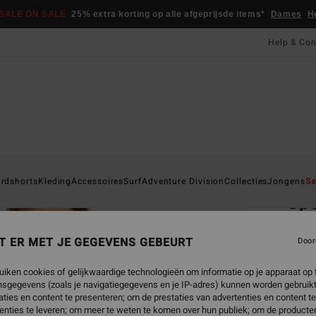
SALE ON SALE
25% extra korting op alle afgeprijsde items*
Dames
H
Help & Con
Startpa
rdshorts
Kleding
Accessoires
Surf
Adventure Division
Collecties
Jongens
Sa
Sp
Heren
T ER MET JE GEGEVENS GEBEURT
Door
5.0
€ 35,
uiken cookies of gelijkwaardige technologieën om informatie op je apparaat op t
€ 1
sgegevens (zoals je navigatiegegevens en je IP-adres) kunnen worden gebruikt
ties en content te presenteren; om de prestaties van advertenties en content t
SALE
enties te leveren; om meer te weten te komen over hun publiek; om de producten