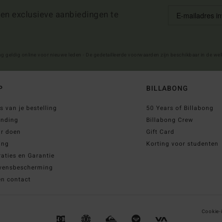
 en exclusieve aanbiedingen te
ng geldig online voor nieuwe leden - De gedetailleerde voorwaarden zijn beschikbaar in de we
P
BILLABONG
s van je bestelling
50 Years of Billabong
ending
Billabong Crew
ur doen
Gift Card
ing
Korting voor studenten
aties en Garantie
vensbescherming
en contact
Cookie-i