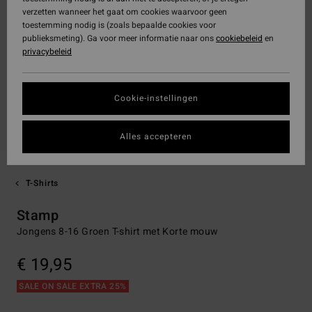
verzetten wanneer het gaat om cookies waarvoor geen
toestemming nodig is (zoals bepaalde cookies voor
publieksmeting). Ga voor meer informatie naar ons
cookiebeleid
en
privacybeleid
Cookie-instellingen
Alles accepteren
T-Shirts
Stamp
Jongens 8-16 Groen T-shirt met Korte mouw
€ 19,95
SALE ON SALE EXTRA 25%