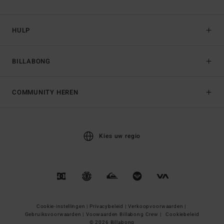
HULP
BILLABONG
COMMUNITY HEREN
Kies uw regio
Cookie-instellingen |
Privacybeleid |
Verkoopvoorwaarden |
Gebruiksvoorwaarden |
Voowaarden Billabong Crew |
Cookiebeleid
© 2026 Billabong