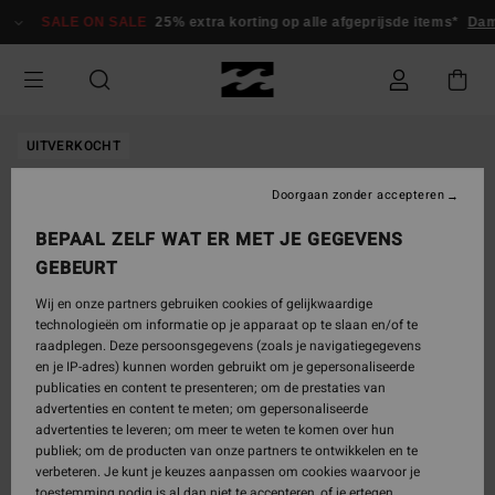
Ga
SALE ON SALE
25% extra korting op alle afgeprijsde items*
Dam
naar
Productinformatie
UITVERKOCHT
Doorgaan zonder accepteren
BEPAAL ZELF WAT ER MET JE GEGEVENS
GEBEURT
Wij en onze partners gebruiken cookies of gelijkwaardige
technologieën om informatie op je apparaat op te slaan en/of te
raadplegen. Deze persoonsgegevens (zoals je navigatiegegevens
en je IP-adres) kunnen worden gebruikt om je gepersonaliseerde
publicaties en content te presenteren; om de prestaties van
advertenties en content te meten; om gepersonaliseerde
advertenties te leveren; om meer te weten te komen over hun
publiek; om de producten van onze partners te ontwikkelen en te
verbeteren. Je kunt je keuzes aanpassen om cookies waarvoor je
toestemming nodig is al dan niet te accepteren, of je ertegen