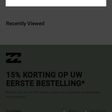
Bezorging & Retour
Recently Viewed
15% KORTING OP UW
EERSTE BESTELLING*
Meld je aan om al het laatste nieuws en exclusieve aanbiedingen
te ontvangen.
Voorkeur
Men's
Women's