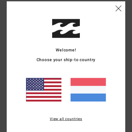
Details & functies
Jongens 8-16 Groen T-shirt met Korte mouw
Stijl
EBBZT00149
Kleurcode
gla0
Kenmerken
Welcome!
Stof:
Katoen [160 g/m2]
Choose your ship-to country
Halslijn:
Ronde hals
pasvorm:
normale pasvorm
Mouwen:
korte mouwen
Branding:
Zacht aanvoelende zeefdruk
Thermisch klevend label in de nek
Label in de zijnaad
Samenstelling
[Hoofdstof] 100% katoen
View all countries