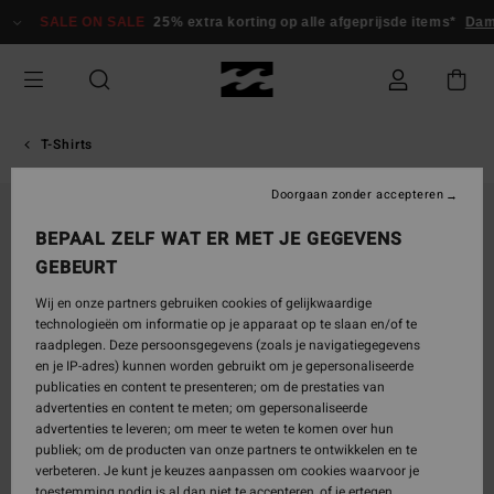
Ga
SALE ON SALE
25% extra korting op alle afgeprijsde items*
Dame
naar
Productinformatie
T-Shirts
Doorgaan zonder accepteren
BEPAAL ZELF WAT ER MET JE GEGEVENS
GEBEURT
Wij en onze partners gebruiken cookies of gelijkwaardige
technologieën om informatie op je apparaat op te slaan en/of te
raadplegen. Deze persoonsgegevens (zoals je navigatiegegevens
en je IP-adres) kunnen worden gebruikt om je gepersonaliseerde
publicaties en content te presenteren; om de prestaties van
advertenties en content te meten; om gepersonaliseerde
advertenties te leveren; om meer te weten te komen over hun
publiek; om de producten van onze partners te ontwikkelen en te
verbeteren. Je kunt je keuzes aanpassen om cookies waarvoor je
toestemming nodig is al dan niet te accepteren, of je ertegen