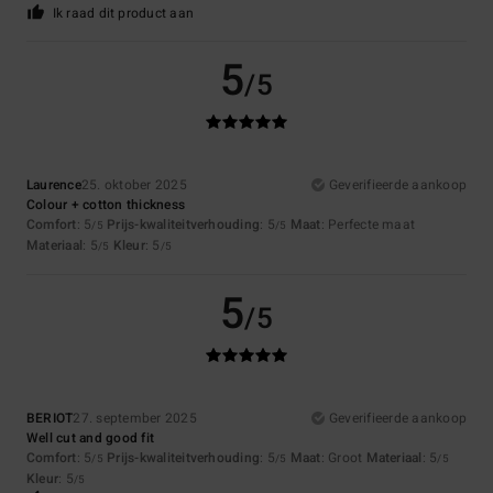
Ik raad dit product aan
5
/5
Laurence
25. oktober 2025
Geverifieerde aankoop
Colour + cotton thickness
Comfort
: 5
Prijs-kwaliteitverhouding
: 5
Maat
: Perfecte maat
/5
/5
Materiaal
: 5
Kleur
: 5
/5
/5
5
/5
BERIOT
27. september 2025
Geverifieerde aankoop
Well cut and good fit
Comfort
: 5
Prijs-kwaliteitverhouding
: 5
Maat
: Groot
Materiaal
: 5
/5
/5
/5
Kleur
: 5
/5