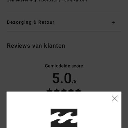
Samenstelling
[Hoofdstof] 100% katoen
Bezorging & Retour
Reviews van klanten
Gemiddelde score
5.0
/5
gebaseerd op
3 geverifieerde beoordelingen
sinds september
2025
67% van onze klanten bevelen dit product aan
Comfort
Prijs-kwaliteitverhouding