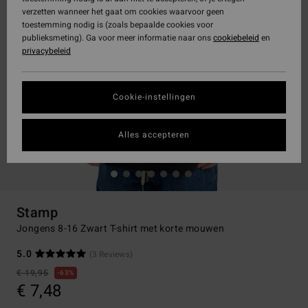
verzetten wanneer het gaat om cookies waarvoor geen
toestemming nodig is (zoals bepaalde cookies voor
publieksmeting). Ga voor meer informatie naar ons
cookiebeleid
en
privacybeleid
Cookie-instellingen
Alles accepteren
Stamp
Jongens 8-16 Zwart T-shirt met korte mouwen
5.0
(3 Reviews)
€ 19,95
63%
€ 7,48