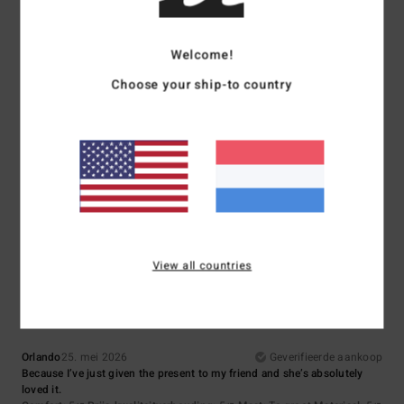
4.7
4.7
Welcome!
Maat
Materiaal
Choose your ship-to country
4.5
Te klein
Te groot
Kleur
4.7
5
View all countries
/5
Orlando
25. mei 2026
Geverifieerde aankoop
Because I’ve just given the present to my friend and she’s absolutely
loved it.