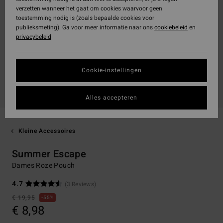
verzetten wanneer het gaat om cookies waarvoor geen
toestemming nodig is (zoals bepaalde cookies voor
publieksmeting). Ga voor meer informatie naar ons
cookiebeleid
en
privacybeleid
Cookie-instellingen
Alles accepteren
Kleine Accessoires
Summer Escape
Dames Roze Pouch
4.7
(3 Reviews)
€ 19,95
55%
€ 8,98