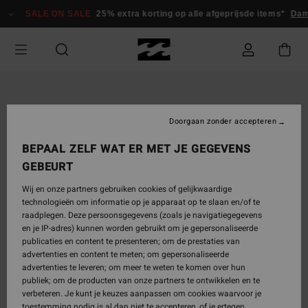
Ga
SALE ON SALE
25% extra korting op alle afgeprijsde items*
Dame
naar
Productinformatie
Doorgaan zonder accepteren
BEPAAL ZELF WAT ER MET JE GEGEVENS
GEBEURT
Wij en onze partners gebruiken cookies of gelijkwaardige
technologieën om informatie op je apparaat op te slaan en/of te
raadplegen. Deze persoonsgegevens (zoals je navigatiegegevens
en je IP-adres) kunnen worden gebruikt om je gepersonaliseerde
publicaties en content te presenteren; om de prestaties van
advertenties en content te meten; om gepersonaliseerde
advertenties te leveren; om meer te weten te komen over hun
publiek; om de producten van onze partners te ontwikkelen en te
verbeteren. Je kunt je keuzes aanpassen om cookies waarvoor je
toestemming nodig is al dan niet te accepteren, of je ertegen