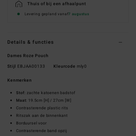
Thuis of bij een afhaalpunt
Levering gepland vanaf
7 augustus
Details & functies
Dames Roze Pouch
Stijl
EBJAA00133
Kleurcode
mly0
Kenmerken
Stof:
zachte katoenen badstof
Maat:
19.5cm [H] / 27cm [W]
Contrasterende plastic rits
Ritszak aan de binnenkant
Borduursel voor
Contrasterende band opzij