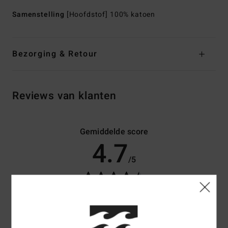
Samenstelling
[Hoofdstof] 100% katoen
Bezorging & Retour
Reviews van klanten
Gemiddelde score
4.7
/5
gebaseerd op
3 geverifieerde beoordelingen
sinds mei 2026
100% van onze klanten bevelen dit product aan
Comfort
Prijs-kwaliteitverhouding