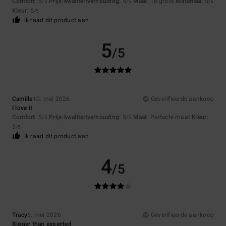
Comfort
: 5
Prijs-kwaliteitverhouding
: 5
Maat
: Te groot
Materiaal
: 5
/5
/5
/5
Kleur
: 5
/5
Ik raad dit product aan
5
/5
Camille
10. mei 2026
Geverifieerde aankoop
I love it
Comfort
: 5
Prijs-kwaliteitverhouding
: 5
Maat
: Perfecte maat
Kleur
:
/5
/5
5
/5
Ik raad dit product aan
4
/5
Tracy
6. mei 2026
Geverifieerde aankoop
Bigger than expected