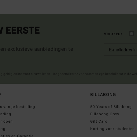
W EERSTE
Voorkeur
 en exclusieve aanbiedingen te
ng geldig online voor nieuwe leden - De gedetailleerde voorwaarden zijn beschikbaar in de we
P
BILLABONG
s van je bestelling
50 Years of Billabong
ending
Billabong Crew
ur doen
Gift Card
ing
Korting voor studenten
aties en Garantie