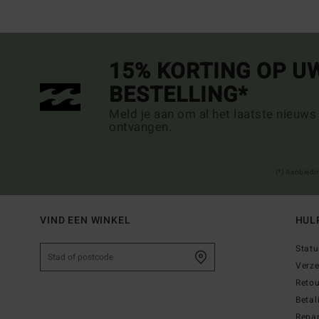
15% KORTING OP U
BESTELLING*
Meld je aan om al het laatste nieuws
ontvangen.
(*) Aanbiedi
VIND EEN WINKEL
HUL
Statu
Verz
Reto
Betal
Repar