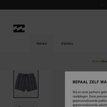
Ga
naar
Productinformatie
Heren
Dames
Nieuw
Boa
UITVERKOCHT
BEPAAL ZELF WA
Wij en onze partners gebr
raadplegen. Deze persoon
gepersonaliseerde publica
gepersonaliseerde advert