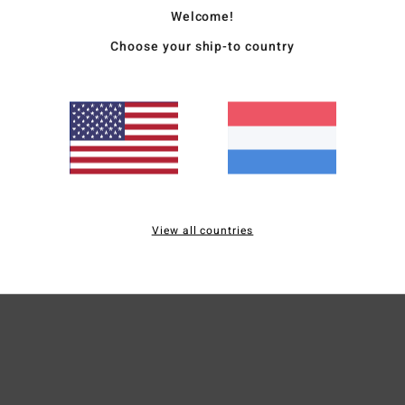
Besc
Welcome!
Choose your ship-to country
Deze 
hoogt
ontwo
optim
Deta
View all countries
Bezo