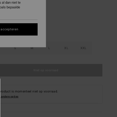
al dan niet te
Lavender
zoals bepaalde
 accepteren
S
M
L
XL
XXL
Niet op voorraad
product is momenteel niet op voorraad.
 andere opties