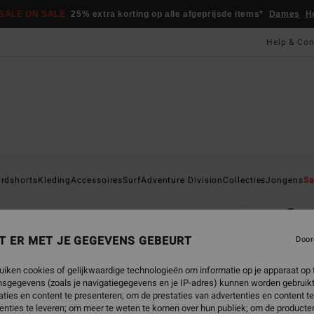
SALE ON SALE
25% extra korting op alle afgeprijsde items*
Dames
H
Help & Con
Startpa
rdshorts
Kleding
Accessoires
Surf
Adventure Division
Collecties
Jongens
Sa
EC
Su
Heren
T ER MET JE GEGEVENS GEBEURT
Door
ECO-B
uiken cookies of gelijkwaardige technologieën om informatie op je apparaat op t
€ 5
sgegevens (zoals je navigatiegegevens en je IP-adres) kunnen worden gebruikt
ties en content te presenteren; om de prestaties van advertenties en content t
enties te leveren; om meer te weten te komen over hun publiek; om de producten