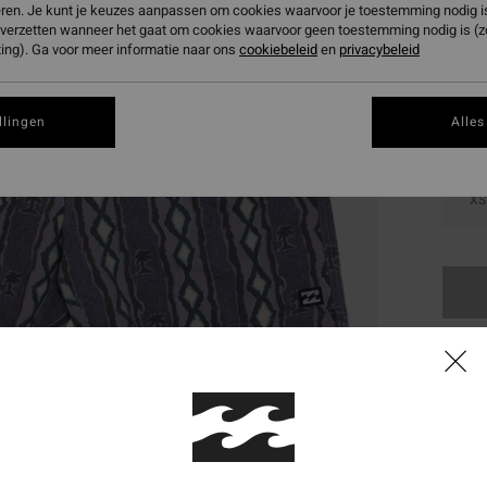
eren. Je kunt je keuzes aanpassen om cookies waarvoor je toestemming nodig is 
Kleur
n verzetten wanneer het gaat om cookies waarvoor geen toestemming nodig is (
ing). Ga voor meer informatie naar ons
cookiebeleid
en
privacybeleid
llingen
Alles
XS
Dit 
Koop