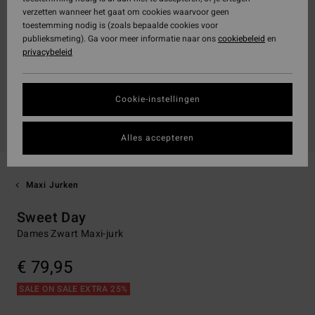
verzetten wanneer het gaat om cookies waarvoor geen
toestemming nodig is (zoals bepaalde cookies voor
publieksmeting). Ga voor meer informatie naar ons
cookiebeleid
en
privacybeleid
Cookie-instellingen
Alles accepteren
Maxi Jurken
Sweet Day
Dames Zwart Maxi-jurk
€ 79,95
SALE ON SALE EXTRA 25%