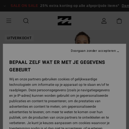
Ga
SALE ON SALE
25% extra korting op alle afgeprijsde items*
Da
naar
Productinformatie
UITVERKOCHT
Doorgaan zonder accepteren
BEPAAL ZELF WAT ER MET JE GEGEVENS
GEBEURT
Wij en onze partners gebruiken cookies of gelijkwaardige
technologieën om informatie op je apparaat op te slaan en/of te
raadplegen. Deze persoonsgegevens (zoals je navigatiegegevens
en je IP-adres) kunnen worden gebruikt om je gepersonaliseerde
publicaties en content te presenteren; om de prestaties van
advertenties en content te meten; om gepersonaliseerde
advertenties te leveren; om meer te weten te komen over hun
publiek; om de producten van onze partners te ontwikkelen en te
verbeteren. Je kunt je keuzes aanpassen om cookies waarvoor je
toestemming nodig is al dan niet te accepteren, of je ertegen