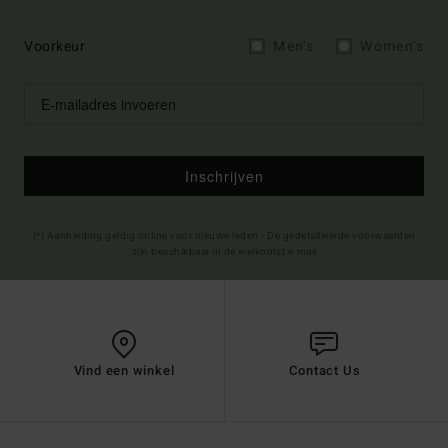
Voorkeur
Men's
Women's
Inschrijven
(*) Aanbieding geldig online voor nieuwe leden - De gedetailleerde voorwaarden
zijn beschikbaar in de welkomst e-mail
Vind een winkel
Contact Us