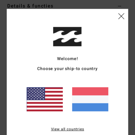
Details & functies
Dames Zwart Maxi-jurk
Stijl
EBJWD00135
Kleurcode
bsd
Kenmerken
Collectie:
Return To Paradise-collectie
Welcome!
Stof:
Gekreukte viscose
Choose your ship-to country
Pasvorm:
Relaxed model
Halslijn:
Kraag
Mouwen:
Korte fladderende mouwen
Sluiting:
Knoopsluiting op de voorkant
Logo:
Metalen plaatje
Andere kenmerken:
Knoopsluiting op de voorkant
Afneembare riem van dezelfde stof
View all countries
Samenstelling
100% viscose