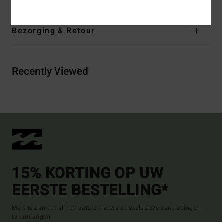
Bezorging & Retour
Recently Viewed
15% KORTING OP UW
EERSTE BESTELLING*
Meld je aan om al het laatste nieuws en exclusieve aanbiedingen
te ontvangen.